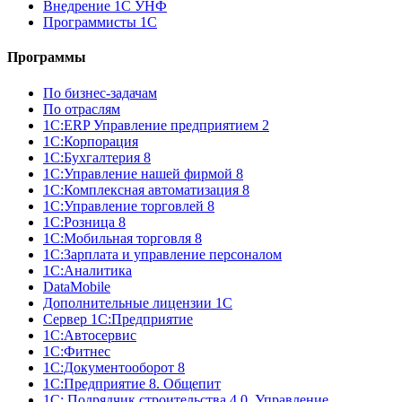
Внедрение 1С УНФ
Программисты 1С
Программы
По бизнес-задачам
По отраслям
1C:ERP Управление предприятием 2
1С:Корпорация
1С:Бухгалтерия 8
1С:Управление нашей фирмой 8
1С:Комплексная автоматизация 8
1С:Управление торговлей 8
1С:Розница 8
1С:Мобильная торговля 8
1С:Зарплата и управление персоналом
1С:Аналитика
DataMobile
Дополнительные лицензии 1С
Сервер 1С:Предприятие
1С:Автосервис
1С:Фитнес
1С:Документооборот 8
1С:Предприятие 8. Общепит
1С: Подрядчик строительства 4.0. Управление