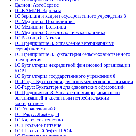
Далион: АвтоСервис
1С-КАМИН: Зарплата
1С:Зарплата и кадры государственного учреждения 8
1С:Медицина. Поликлиника
1С:Медицина. Больница
1С:Медицина. Стоматологическая клиника
1С:Розница 8. Аптека
1C:Предприятие 8. Управление ветеринарными
сертификатами
1С:Предприятие 8. Бухгалтерия сельскохозяйственного
предприятия
1C:Бухгалтерия некредитной финансовой организации
КОРП
1С:Бухгалтерия государственного учреждения 8
1С-Рарус: Бухгалтерия для некоммерческой организации
1С-Рарус: Бухгалтерия для адвокатских образований
1С:Предприятие 8. Управление микрофинансовой
организацией и кредитным потребительским
кооперативом
1С: Управляющий 8
1С- Рарус: Ломбард 4
1С:Кадровое агентство
1С:Школьное питание
1С:Школьный буфет ПРОФ