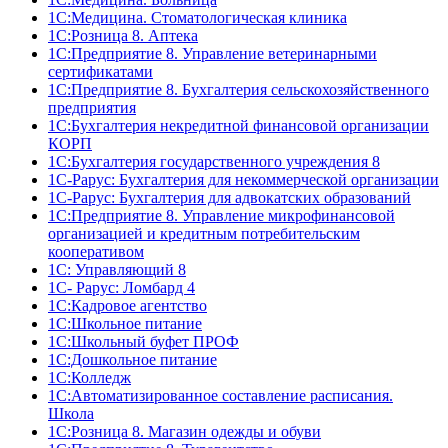
1С:Медицина. Стоматологическая клиника
1С:Розница 8. Аптека
1C:Предприятие 8. Управление ветеринарными
сертификатами
1С:Предприятие 8. Бухгалтерия сельскохозяйственного
предприятия
1C:Бухгалтерия некредитной финансовой организации
КОРП
1С:Бухгалтерия государственного учреждения 8
1С-Рарус: Бухгалтерия для некоммерческой организации
1С-Рарус: Бухгалтерия для адвокатских образований
1С:Предприятие 8. Управление микрофинансовой
организацией и кредитным потребительским
кооперативом
1С: Управляющий 8
1С- Рарус: Ломбард 4
1С:Кадровое агентство
1С:Школьное питание
1С:Школьный буфет ПРОФ
1C:Дошкольное питание
1С:Колледж
1С:Автоматизированное составление расписания.
Школа
1С:Розница 8. Магазин одежды и обуви