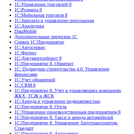
1С:Управление торговлей 8
1С:Розница 8
1С:Мобильная торговля 8
1С:Зарплата и управление персоналом
1С:Аналитика
DataMobile
Дополнительные лицензии 1С
Сервер 1С:Предприятие
1С:Автосервис
1С:Фитнес
1С:Документооборот 8
1С:Предприятие 8. Общепит
1С: Подрядчик строительства 4.0. Управление
финансами
1С:Учет обращений
1C:CRM 8
1С:Предприятие 8. Учет в управляющих компаниях
ЖКХ, ТСЖ и ЖСК
1С:Аренда и управление недвижимостью
1С:Предприятие 8. Отель
1C:Управление производственным предприятием 8
1C:Предприятие 8. Такси и аренда автомобилей
1С:Предприятие 8. Управление Автотранспортом.
Стандарт
1C:Предприятие 8. Автосервис