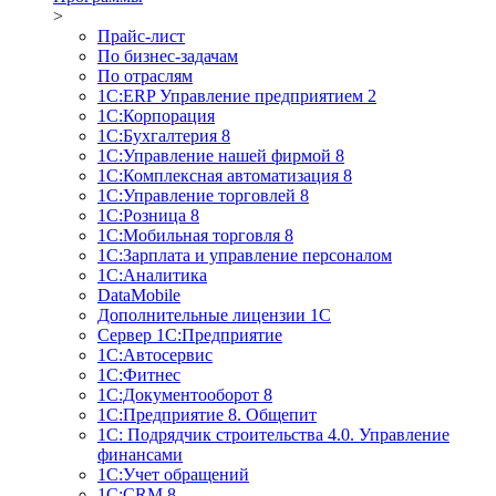
>
Прайс-лист
По бизнес-задачам
По отраслям
1C:ERP Управление предприятием 2
1С:Корпорация
1С:Бухгалтерия 8
1С:Управление нашей фирмой 8
1С:Комплексная автоматизация 8
1С:Управление торговлей 8
1С:Розница 8
1С:Мобильная торговля 8
1С:Зарплата и управление персоналом
1С:Аналитика
DataMobile
Дополнительные лицензии 1С
Сервер 1С:Предприятие
1С:Автосервис
1С:Фитнес
1С:Документооборот 8
1С:Предприятие 8. Общепит
1С: Подрядчик строительства 4.0. Управление
финансами
1С:Учет обращений
1C:CRM 8