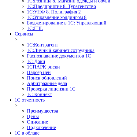
1С:Розница 8. Магазин одежды и обуви
1С:Предприятие 8. Турагентство
1С:УНФ 8. Полиграфия 2
1С:Управление холдингом 8
Бюджетирование в 1С: Управляющий
1С:ITIL
Сервисы
>
1C:Контрагент
1С:Личный кабинет сотрудника
Распознавание документов 1С
1С-Доки
1CПАРК риски
Парсер цен
Поиск обновлений
Арбитражные дела
Проверка лицензии 1С
1С-Коннект
1C отчетность
>
Преимущества
Цены
Описание
Подключение
1С в облаке