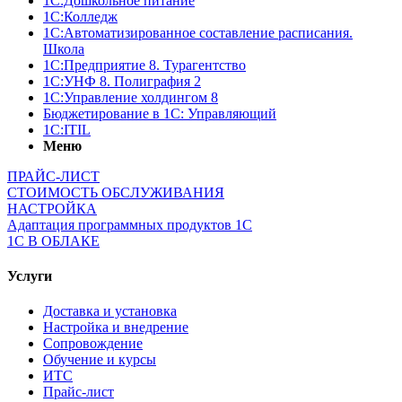
1C:Дошкольное питание
1С:Колледж
1С:Автоматизированное составление расписания.
Школа
1С:Предприятие 8. Турагентство
1С:УНФ 8. Полиграфия 2
1С:Управление холдингом 8
Бюджетирование в 1С: Управляющий
1С:ITIL
Меню
ПРАЙС-ЛИСТ
СТОИМОСТЬ ОБСЛУЖИВАНИЯ
НАСТРОЙКА
Адаптация программных продуктов 1С
1С В ОБЛАКЕ
Услуги
Доставка и установка
Настройка и внедрение
Сопровождение
Обучение и курсы
ИТС
Прайс-лист