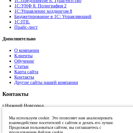
1С:Предприятие 8. Турагентство
1С:УНФ 8. Полиграфия 2
1С:Управление холдингом 8
Бюджетирование в 1С: Управляющий
1С:ITIL
Прайс-лист
Дополнительно
О компании
Клиенты
Обучение
Статьи
Карта сайта
Контакты
Другие сайты нашей компании
Контакты
г.Нижний Новгород,
ул.Краснозвездная, 11, оф.17
+7 (831)
231 23 24
Мы используем cookie. Это позволяет нам анализировать
1c@at-nn.ru
взаимодействие посетителей с сайтом и делать его лучше.
2026, Активные Технологии
Продолжая пользоваться сайтом, вы соглашаетесь с
ипользованием файлов cookie.