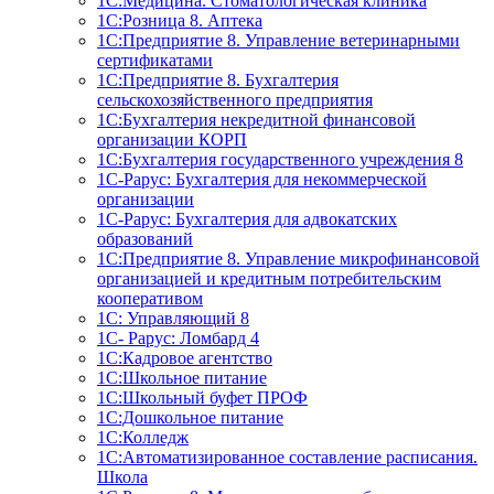
1С:Медицина. Стоматологическая клиника
1С:Розница 8. Аптека
1C:Предприятие 8. Управление ветеринарными
сертификатами
1С:Предприятие 8. Бухгалтерия
сельскохозяйственного предприятия
1C:Бухгалтерия некредитной финансовой
организации КОРП
1С:Бухгалтерия государственного учреждения 8
1С-Рарус: Бухгалтерия для некоммерческой
организации
1С-Рарус: Бухгалтерия для адвокатских
образований
1С:Предприятие 8. Управление микрофинансовой
организацией и кредитным потребительским
кооперативом
1С: Управляющий 8
1С- Рарус: Ломбард 4
1С:Кадровое агентство
1С:Школьное питание
1С:Школьный буфет ПРОФ
1C:Дошкольное питание
1С:Колледж
1С:Автоматизированное составление расписания.
Школа