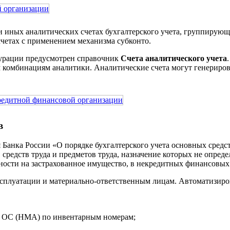
и иных аналитических счетах бухгалтерского учета, группирую
 счетах с применением механизма субконто.
гурации предусмотрен справочник
Счета аналитического учета
м комбинациям аналитики. Аналитические счета могут генериро
в
Банка России «О порядке бухгалтерского учета основных средс
средств труда и предметов труда, назначение которых не определ
енности на застрахованное имущество, в некредитных финансовы
сплуатации и материально-ответственным лицам. Автоматизиро
ет ОС (НМА) по инвентарным номерам;