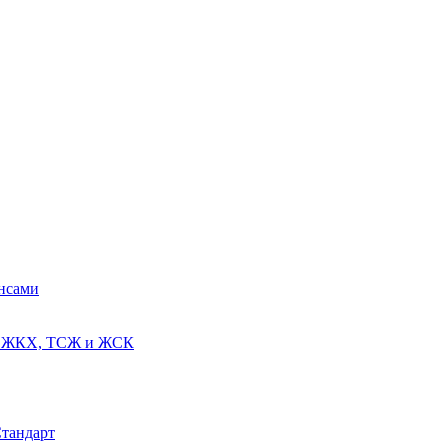
ансами
ях ЖКХ, ТСЖ и ЖСК
Стандарт