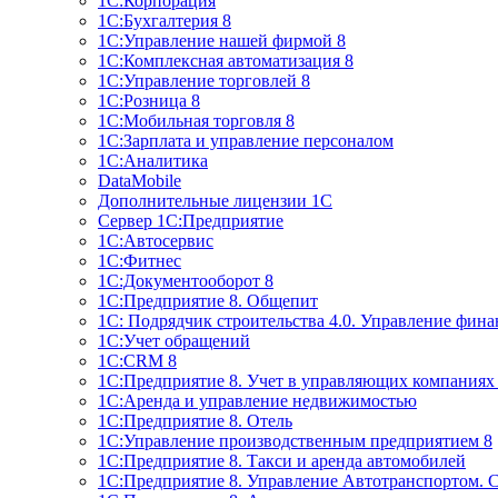
1С:Корпорация
1С:Бухгалтерия 8
1С:Управление нашей фирмой 8
1С:Комплексная автоматизация 8
1С:Управление торговлей 8
1С:Розница 8
1С:Мобильная торговля 8
1С:Зарплата и управление персоналом
1С:Аналитика
DataMobile
Дополнительные лицензии 1С
Сервер 1С:Предприятие
1С:Автосервис
1С:Фитнес
1С:Документооборот 8
1С:Предприятие 8. Общепит
1С: Подрядчик строительства 4.0. Управление фин
1С:Учет обращений
1C:CRM 8
1С:Предприятие 8. Учет в управляющих компани
1С:Аренда и управление недвижимостью
1С:Предприятие 8. Отель
1C:Управление производственным предприятием 8
1C:Предприятие 8. Такси и аренда автомобилей
1С:Предприятие 8. Управление Автотранспортом. 