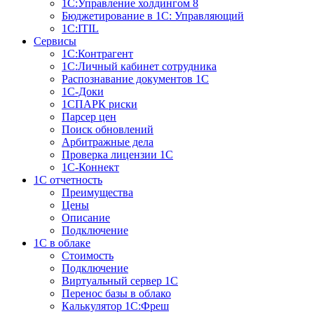
1С:Управление холдингом 8
Бюджетирование в 1С: Управляющий
1С:ITIL
Сервисы
1C:Контрагент
1С:Личный кабинет сотрудника
Распознавание документов 1С
1С-Доки
1CПАРК риски
Парсер цен
Поиск обновлений
Арбитражные дела
Проверка лицензии 1С
1С-Коннект
1C отчетность
Преимущества
Цены
Описание
Подключение
1С в облаке
Стоимость
Подключение
Виртуальный сервер 1С
Перенос базы в облако
Калькулятор 1С:Фреш