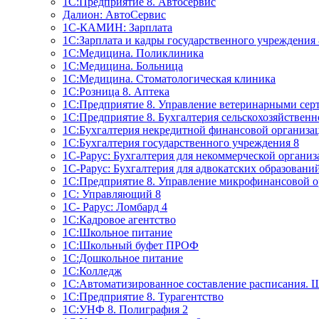
1C:Предприятие 8. Автосервис
Далион: АвтоСервис
1С-КАМИН: Зарплата
1С:Зарплата и кадры государственного учреждения 
1С:Медицина. Поликлиника
1С:Медицина. Больница
1С:Медицина. Стоматологическая клиника
1С:Розница 8. Аптека
1C:Предприятие 8. Управление ветеринарными сер
1С:Предприятие 8. Бухгалтерия сельскохозяйствен
1C:Бухгалтерия некредитной финансовой организ
1С:Бухгалтерия государственного учреждения 8
1С-Рарус: Бухгалтерия для некоммерческой органи
1С-Рарус: Бухгалтерия для адвокатских образовани
1С:Предприятие 8. Управление микрофинансовой о
1С: Управляющий 8
1С- Рарус: Ломбард 4
1С:Кадровое агентство
1С:Школьное питание
1С:Школьный буфет ПРОФ
1C:Дошкольное питание
1С:Колледж
1С:Автоматизированное составление расписания. 
1С:Предприятие 8. Турагентство
1С:УНФ 8. Полиграфия 2