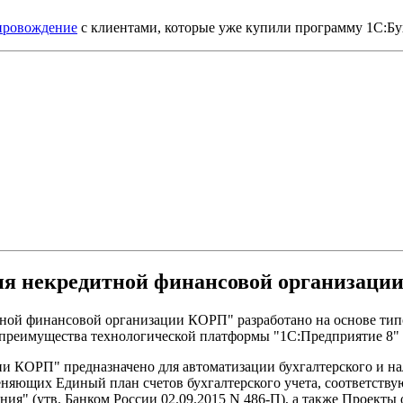
опровождение
с клиентами, которые уже купили программу 1C:Бу
я некредитной финансовой организаци
тной финансовой организации КОРП" разработано на основе тип
е преимущества технологической платформы "1С:Предприятие 8" в
и КОРП" предназначено для автоматизации бухгалтерского и на
еняющих Единый план счетов бухгалтерского учета, соответств
я" (утв. Банком России 02.09.2015 N 486-П), а также Проекты о