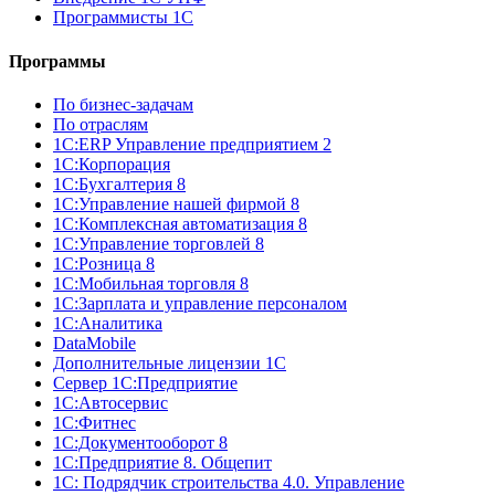
Программисты 1С
Программы
По бизнес-задачам
По отраслям
1C:ERP Управление предприятием 2
1С:Корпорация
1С:Бухгалтерия 8
1С:Управление нашей фирмой 8
1С:Комплексная автоматизация 8
1С:Управление торговлей 8
1С:Розница 8
1С:Мобильная торговля 8
1С:Зарплата и управление персоналом
1С:Аналитика
DataMobile
Дополнительные лицензии 1С
Сервер 1С:Предприятие
1С:Автосервис
1С:Фитнес
1С:Документооборот 8
1С:Предприятие 8. Общепит
1С: Подрядчик строительства 4.0. Управление