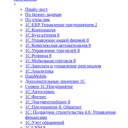
>
Прайс-лист
По бизнес-задачам
По отраслям
1C:ERP Управление предприятием 2
1С:Корпорация
1С:Бухгалтерия 8
1С:Управление нашей фирмой 8
1С:Комплексная автоматизация 8
1С:Управление торговлей 8
1С:Розница 8
1С:Мобильная торговля 8
1С:Зарплата и управление персоналом
1С:Аналитика
DataMobile
Дополнительные лицензии 1С
Сервер 1С:Предприятие
1С:Автосервис
1С:Фитнес
1С:Документооборот 8
1С:Предприятие 8. Общепит
1С: Подрядчик строительства 4.0. Управление
финансами
1С:Учет обращений
1C:CRM 8