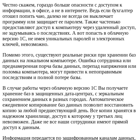
Честно скажем, гораздо больше опасности с доступом к
информации, в офисе, а не в интернете. Ведь если бухгалтер
отошел попить чаю, далеко не всегда он выключает
программу или защищает ее паролем. Также частенько
предоставляют доступ к компьютеру через удаленный доступ,
не задумываясь о последствиях. А вот попасть в облачную
версию 1С, не имея уникальных паролей и электронных
ключей, невозможно.
Помимо этого, существуют реальные риски при хранении баз
данных на локальном компьютере. Ошибка сотрудника или
преднамеренная порча базы данных, перепад напряжения или
поломка компьютера, могут привести к непоправимым
последствиям и полной потере базы.
В случае работы через облачную версию 1С Вы получаете
хранение баз в защищенных дата-центрах, с зеркальным
сохранением данных в разных городах. Автоматическое
ежедневное копирование баз данных позволит восстановить
копию за любой предшествующий день. Все копии хранятся в
надежном хранилище, доступ к которому у третьих лиц
невозможен. Даже не все наши сотрудники имеют прямой
доступ к данным.
Информация передается по зашифрованным каналам данных,