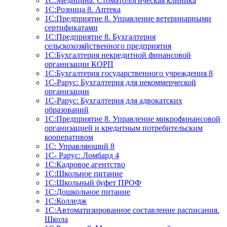
1С:Медицина. Стоматологическая клиника
1С:Розница 8. Аптека
1C:Предприятие 8. Управление ветеринарными
сертификатами
1С:Предприятие 8. Бухгалтерия
сельскохозяйственного предприятия
1C:Бухгалтерия некредитной финансовой
организации КОРП
1С:Бухгалтерия государственного учреждения 8
1С-Рарус: Бухгалтерия для некоммерческой
организации
1С-Рарус: Бухгалтерия для адвокатских
образований
1С:Предприятие 8. Управление микрофинансовой
организацией и кредитным потребительским
кооперативом
1С: Управляющий 8
1С- Рарус: Ломбард 4
1С:Кадровое агентство
1С:Школьное питание
1С:Школьный буфет ПРОФ
1C:Дошкольное питание
1С:Колледж
1С:Автоматизированное составление расписания.
Школа