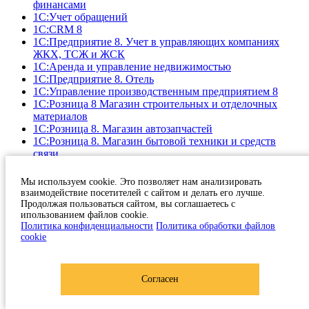
финансами
1С:Учет обращений
1C:CRM 8
1С:Предприятие 8. Учет в управляющих компаниях
ЖКХ, ТСЖ и ЖСК
1С:Аренда и управление недвижимостью
1С:Предприятие 8. Отель
1C:Управление производственным предприятием 8
1С:Розница 8 Магазин строительных и отделочных
материалов
1С:Розница 8. Магазин автозапчастей
1С:Розница 8. Магазин бытовой техники и средств
связи
1С:Розница 8. Салон оптики
1С:Розница 8. Ювелирный магазин
Мы используем cookie. Это позволяет нам анализировать
1С:Розница Книжный магазин
взаимодействие посетителей с сайтом и делать его лучше.
1C:Предприятие 8. Такси и аренда автомобилей
Продолжая пользоваться сайтом, вы соглашаетесь с
1С:Предприятие 8. Управление Автотранспортом.
ипользованием файлов cookie.
Политика конфиденциальности
Политика обработки файлов
Стандарт
cookie
1C:Предприятие 8. Автосервис
Далион: АвтоСервис
1С-КАМИН: Зарплата
1С:Зарплата и кадры государственного учреждения 8
Согласен
1С:Медицина. Поликлиника
1С:Медицина. Больница