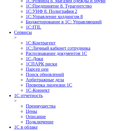
1С:Розница 8. Магазин одежды и обуви
1С:Предприятие 8. Турагентство
1С:УНФ 8. Полиграфия 2
1С:Управление холдингом 8
Бюджетирование в 1С: Управляющий
1С:ITIL
Сервисы
>
1C:Контрагент
1С:Личный кабинет сотрудника
Распознавание документов 1С
1С-Доки
1CПАРК риски
Парсер цен
Поиск обновлений
Арбитражные дела
Проверка лицензии 1С
1С-Коннект
1C отчетность
>
Преимущества
Цены
Описание
Подключение
1С в облаке