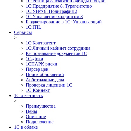
1С:Розница 8. Магазин одежды и обуви
1С:Предприятие 8. Турагентство
1С:УНФ 8. Полиграфия 2
1С:Управление холдингом 8
Бюджетирование в 1С: Управляющий
1С:ITIL
Сервисы
>
1C:Контрагент
1С:Личный кабинет сотрудника
Распознавание документов 1С
1С-Доки
1CПАРК риски
Парсер цен
Поиск обновлений
Арбитражные дела
Проверка лицензии 1С
1С-Коннект
1C отчетность
>
Преимущества
Цены
Описание
Подключение
1С в облаке