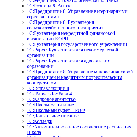
1С:Медицина. Стоматологическая клиника
1С:Розница 8. Аптека
1C:Предприятие 8. Управление ветеринарными
сертификатами
1С:Предприятие 8. Бухгалтерия
сельскохозяйственного предприятия
1C:Бухгалтерия некредитной финансовой
организации КОРП
1С:Бухгалтерия государственного учреждения 8
1С-Рарус: Бухгалтерия для некоммерческой
организации
1С-Рарус: Бухгалтерия для адвокатских
образований
1С:Предприятие 8. Управление микрофинансовой
организацией и кредитным потребительским
кооперативом
1С: Управляющий 8
1С- Рарус: Ломбард 4
1С:Кадровое агентство
1С:Школьное питание
1С:Школьный буфет ПРОФ
1C:Дошкольное питание
1С:Колледж
1С:Автоматизированное составление расписания.
Школа