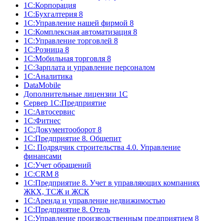
1С:Корпорация
1С:Бухгалтерия 8
1С:Управление нашей фирмой 8
1С:Комплексная автоматизация 8
1С:Управление торговлей 8
1С:Розница 8
1С:Мобильная торговля 8
1С:Зарплата и управление персоналом
1С:Аналитика
DataMobile
Дополнительные лицензии 1С
Сервер 1С:Предприятие
1С:Автосервис
1С:Фитнес
1С:Документооборот 8
1С:Предприятие 8. Общепит
1С: Подрядчик строительства 4.0. Управление
финансами
1С:Учет обращений
1C:CRM 8
1С:Предприятие 8. Учет в управляющих компаниях
ЖКХ, ТСЖ и ЖСК
1С:Аренда и управление недвижимостью
1С:Предприятие 8. Отель
1C:Управление производственным предприятием 8