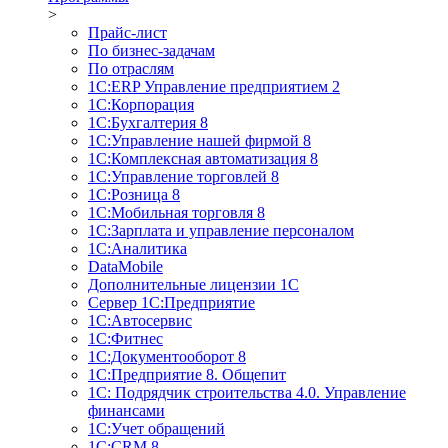
>
Прайс-лист
По бизнес-задачам
По отраслям
1C:ERP Управление предприятием 2
1С:Корпорация
1С:Бухгалтерия 8
1С:Управление нашей фирмой 8
1С:Комплексная автоматизация 8
1С:Управление торговлей 8
1С:Розница 8
1С:Мобильная торговля 8
1С:Зарплата и управление персоналом
1С:Аналитика
DataMobile
Дополнительные лицензии 1С
Сервер 1С:Предприятие
1С:Автосервис
1С:Фитнес
1С:Документооборот 8
1С:Предприятие 8. Общепит
1С: Подрядчик строительства 4.0. Управление
финансами
1С:Учет обращений
1C:CRM 8