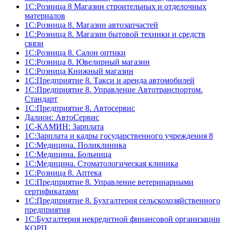
1С:Розница 8 Магазин строительных и отделочных
материалов
1С:Розница 8. Магазин автозапчастей
1С:Розница 8. Магазин бытовой техники и средств
связи
1С:Розница 8. Салон оптики
1С:Розница 8. Ювелирный магазин
1С:Розница Книжный магазин
1C:Предприятие 8. Такси и аренда автомобилей
1С:Предприятие 8. Управление Автотранспортом.
Стандарт
1C:Предприятие 8. Автосервис
Далион: АвтоСервис
1С-КАМИН: Зарплата
1С:Зарплата и кадры государственного учреждения 8
1С:Медицина. Поликлиника
1С:Медицина. Больница
1С:Медицина. Стоматологическая клиника
1С:Розница 8. Аптека
1C:Предприятие 8. Управление ветеринарными
сертификатами
1С:Предприятие 8. Бухгалтерия сельскохозяйственного
предприятия
1C:Бухгалтерия некредитной финансовой организации
КОРП