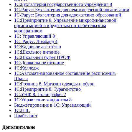
1С:Бухгалтерия государственного учреждения 8
1С-Рарус: Бухгалтерия для некоммерческой организации
1С-Рарус: Бухгалтерия для адвокатских образований
1С:Предприятие 8. Управление микрофинансовой
организацией и кредитным потребительским
кооперативом
1С: Управляющий 8
1С- Рарус: Ломбард 4
1С:Кадровое агентство
1С:Школьное питание
1С:Школьный буфет ПРОФ
1C:Дошкольное питание
1С:Колледж
1С:Автоматизированное составление расписания.
Школа
1С:Розница 8. Магазин одежды и обуви
1С:Предприятие 8. Турагентство
1С:УНФ 8. Полиграфия 2
1С:Управление холдингом 8
Бюджетирование в 1С: Управляющий
1С:ITIL
Прайс-лист
Дополнительно