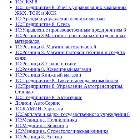
1C:CRM 8
1С:Предприятие 8. Учет в управляющих компаниях
ЖКХ, ТСЖ и ЖСК
1С:Аренда и управление недвижимостью
1С:Предприятие 8. Отель
1C:Управление производственным предприятием 8
1С:Розница 8 Магазин строительных и отделочных
материалов
1С:Розница 8. Магазин автозапчастей
1С:Розница 8. Магазин бытовой техники и средств
связи
1С:Розница 8. Салон оптики
1С:Розница 8. Ювелирный магазин
1С:Розница Книжный магазин
1C:Предприятие 8. Такси и аренда автомобилей
1С:Предприятие 8. Управление Автотранспортом.
Стандарт
1C:Предприятие 8. Автосервис
Далион: АвтоСервис
1С-КАМИН: Зарплата
1С:Зарплата и кадры государственного учреждения 8
1С:Медицина. Поликлиника
1С:Медицина. Больница
1С:Медицина. Стоматологическая клиника
1С:Розница 8. Аптека