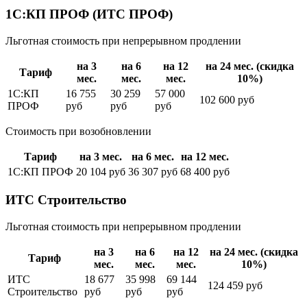
1С:КП ПРОФ (ИТС ПРОФ)
Льготная стоимость при непрерывном продлении
на 3
на 6
на 12
на 24 мес. (скидка
Тариф
мес.
мес.
мес.
10%)
1С:КП
16 755
30 259
57 000
102 600 руб
ПРОФ
руб
руб
руб
Стоимость при возобновлении
Тариф
на 3 мес.
на 6 мес.
на 12 мес.
1С:КП ПРОФ
20 104 руб
36 307 руб
68 400 руб
ИТС Строительство
Льготная стоимость при непрерывном продлении
на 3
на 6
на 12
на 24 мес. (скидка
Тариф
мес.
мес.
мес.
10%)
ИТС
18 677
35 998
69 144
124 459 руб
Строительство
руб
руб
руб