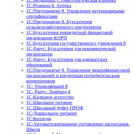
1С:Медицина. Стоматологическая клиника
1С:Розница 8. Аптека
1C:Предприятие 8. Управление ветеринарными
сертификатами
1С:Предприятие 8. Бухгалтерия
сельскохозяйственного предприятия
1C:Бухгалтерия некредитной финансовой
организации КОРП
1С:Бухгалтерия государственного учреждения 8
1С-Рарус: Бухгалтерия для некоммерческой
организации
1С-Рарус: Бухгалтерия для адвокатских
образований
1С:Предприятие 8. Управление микрофинансовой
организацией и кредитным потребительским
кооперативом
1С: Управляющий 8
1С- Рарус: Ломбард 4
1С:Кадровое агентство
1С:Школьное питание
1С:Школьный буфет ПРОФ
1C:Дошкольное питание
1С:Колледж
1С:Автоматизированное составление расписания.
Школа