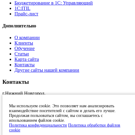
Бюджетирование в 1С: Управляющий
1С:ITIL
Прайс-лист
Дополнительно
О компании
Клиенты
Обучение
Статьи
Карта сайта
Контакты
Другие сайты нашей компании
Контакты
г.Нижний Новгород,
ул.Краснозвездная, 11, оф.17
+7 (831)
231 23 24
Мы используем cookie. Это позволяет нам анализировать
1c@at-nn.ru
взаимодействие посетителей с сайтом и делать его лучше.
2026, Активные Технологии
Продолжая пользоваться сайтом, вы соглашаетесь с
ипользованием файлов cookie.
Политика конфиденциальности
Политика конфиденциальности
Политика обработки файлов
cookie