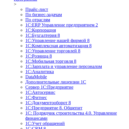
>
Прайс-лист
По бизнес-задачам
По отраслям
1C:ERP Управление предприятием 2
1С:Корпорация
1С:Бухгалтерия 8
1С:Управление нашей фирмой 8
1С:Комплексная автоматизация 8
1С:Управление торговлей 8
1С:Розница 8
1С:Мобильная торговля 8
1С:Зарплата и управление персоналом
1С:Аналитика
DataMobile
Дополнительные лицензии 1С
Сервер 1С:Предприятие
1С:Автосервис
1С:Фитнес
1С:Документооборот 8
1С:Предприятие 8. Общепит
1С: Подрядчик строительства 4.0. Управление
финансами
1С:Учет обращений
1C:CRM 8