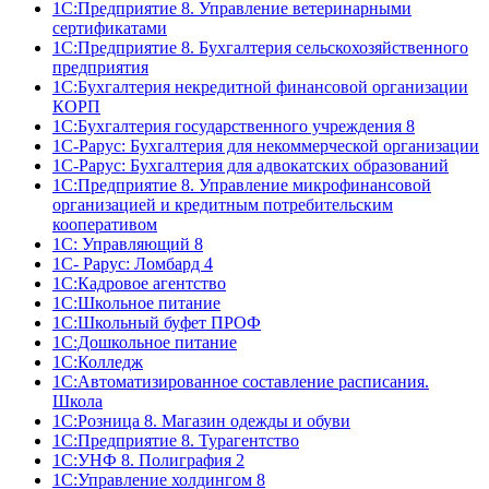
1C:Предприятие 8. Управление ветеринарными
сертификатами
1С:Предприятие 8. Бухгалтерия сельскохозяйственного
предприятия
1C:Бухгалтерия некредитной финансовой организации
КОРП
1С:Бухгалтерия государственного учреждения 8
1С-Рарус: Бухгалтерия для некоммерческой организации
1С-Рарус: Бухгалтерия для адвокатских образований
1С:Предприятие 8. Управление микрофинансовой
организацией и кредитным потребительским
кооперативом
1С: Управляющий 8
1С- Рарус: Ломбард 4
1С:Кадровое агентство
1С:Школьное питание
1С:Школьный буфет ПРОФ
1C:Дошкольное питание
1С:Колледж
1С:Автоматизированное составление расписания.
Школа
1С:Розница 8. Магазин одежды и обуви
1С:Предприятие 8. Турагентство
1С:УНФ 8. Полиграфия 2
1С:Управление холдингом 8