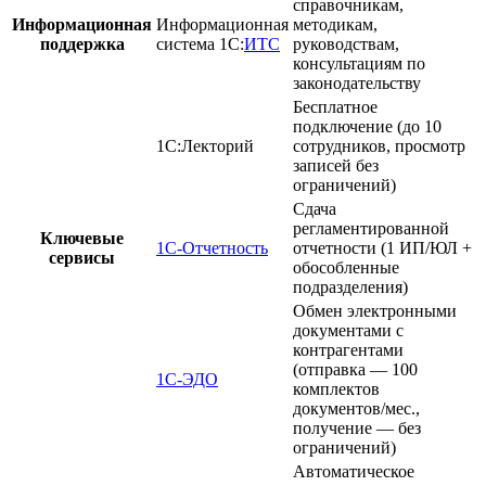
справочникам,
Информационная
Информационная
методикам,
поддержка
система 1С:
ИТС
руководствам,
консультациям по
законодательству
Бесплатное
подключение
(до 10
1С:Лекторий
сотрудников, просмотр
записей без
ограничений)
Сдача
регламентированной
Ключевые
1С-Отчетность
отчетности
(1 ИП/ЮЛ +
сервисы
обособленные
подразделения)
Обмен электронными
документами с
контрагентами
(отправка — 100
1С-ЭДО
комплектов
документов/мес.,
получение — без
ограничений)
Автоматическое