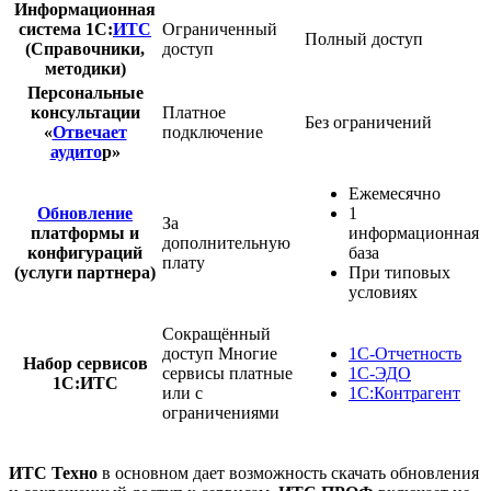
Информационная
система 1С:
ИТС
Ограниченный
Полный доступ
(Справочники,
доступ
методики)
Персональные
консультации
Платное
Без ограничений
«
Отвечает
подключение
аудито
р»
Ежемесячно
Обновление
1
За
платформы и
информационная
дополнительную
конфигураций
база
плату
(услуги партнера)
При типовых
условиях
Сокращённый
доступ
Многие
1С-Отчетность
Набор сервисов
сервисы платные
1С-ЭДО
1С:ИТС
или с
1С:Контрагент
ограничениями
ИТС
Техно
в основном дает возможность скачать обновления