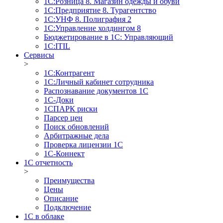
1С:Розница 8. Магазин одежды и обуви
1С:Предприятие 8. Турагентство
1С:УНФ 8. Полиграфия 2
1С:Управление холдингом 8
Бюджетирование в 1С: Управляющий
1С:ITIL
Сервисы
>
1C:Контрагент
1С:Личный кабинет сотрудника
Распознавание документов 1С
1С-Доки
1CПАРК риски
Парсер цен
Поиск обновлений
Арбитражные дела
Проверка лицензии 1С
1С-Коннект
1C отчетность
>
Преимущества
Цены
Описание
Подключение
1С в облаке