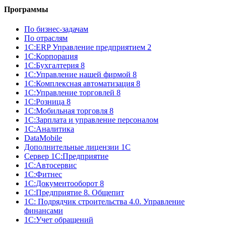
Программы
По бизнес-задачам
По отраслям
1C:ERP Управление предприятием 2
1С:Корпорация
1С:Бухгалтерия 8
1С:Управление нашей фирмой 8
1С:Комплексная автоматизация 8
1С:Управление торговлей 8
1С:Розница 8
1С:Мобильная торговля 8
1С:Зарплата и управление персоналом
1С:Аналитика
DataMobile
Дополнительные лицензии 1С
Сервер 1С:Предприятие
1С:Автосервис
1С:Фитнес
1С:Документооборот 8
1С:Предприятие 8. Общепит
1С: Подрядчик строительства 4.0. Управление
финансами
1С:Учет обращений