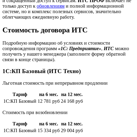
и сокращенный доступ к сервисам.
ИТС
ПРОФ
включает не
только доступ к
обновлениям
и полной информационной
системе, но и комплекс полезных сервисов, значительно
облегчающих ежедневную работу.
Стоимость договора ИТС
Подробную информацию об условиях и стоимости
сопровождения программ
«1С: Предприятие»
,
ИТС
можно
получить у нашего менеджера (заполните форму обратной
связи в конце страницы).
1С:КП Базовый (ИТС Техно)
Льготная стоимость при непрерывном продлении
Тариф
на 6 мес.
на 12 мес.
1С:КП Базовый
12 781 руб
24 168 руб
Стоимость при возобновлении
Тариф
на 6 мес.
на 12 мес.
1С:КП Базовый
15 334 руб
29 004 руб