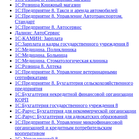
1С:Розница Книжный магазин
1C:Предприятие 8. Такси и аренда автомобилей
1С:Предприятие 8. Управление Автотранспортом.
Стандарт
1C:Предприятие 8. Автосервис
Далион: АвтоСервис
1С-КАМИН: Зарплата
1С:Зарплата и кадры государственного учреждения 8
1С:Медицина. Поликлиника
1С:Медицина. Больница
1С:Медицина. Стоматологическая клиника
1С:Розница 8. Аптека
1C:Предприятие 8. Управление ветеринарными
сертификатами
1С:Предприятие 8. Бухгалтерия сельскохозяйственного
предприятия
1C:Бухгалтерия некредитной финансовой организации
КОРП
1С:Бухгалтерия государственного учреждения 8
1С-Рарус: Бухгалтерия для некоммерческой организации
1С-Рарус: Бухгалтерия для адвокатских образований
1С:Предприятие 8. Управление микрофинансовой
организацией и кредитным потребительским
кооперативом
1С: Управляющий 8