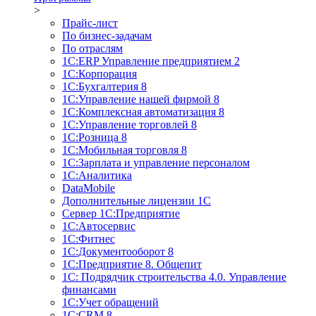
>
Прайс-лист
По бизнес-задачам
По отраслям
1C:ERP Управление предприятием 2
1С:Корпорация
1С:Бухгалтерия 8
1С:Управление нашей фирмой 8
1С:Комплексная автоматизация 8
1С:Управление торговлей 8
1С:Розница 8
1С:Мобильная торговля 8
1С:Зарплата и управление персоналом
1С:Аналитика
DataMobile
Дополнительные лицензии 1С
Сервер 1С:Предприятие
1С:Автосервис
1С:Фитнес
1С:Документооборот 8
1С:Предприятие 8. Общепит
1С: Подрядчик строительства 4.0. Управление
финансами
1С:Учет обращений
1C:CRM 8