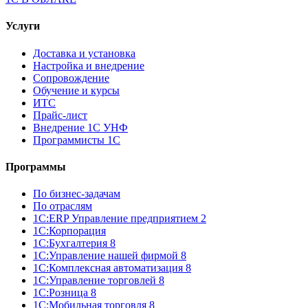
Услуги
Доставка и установка
Настройка и внедрение
Сопровождение
Обучение и курсы
ИТС
Прайс-лист
Внедрение 1С УНФ
Программисты 1С
Программы
По бизнес-задачам
По отраслям
1C:ERP Управление предприятием 2
1С:Корпорация
1С:Бухгалтерия 8
1С:Управление нашей фирмой 8
1С:Комплексная автоматизация 8
1С:Управление торговлей 8
1С:Розница 8
1С:Мобильная торговля 8