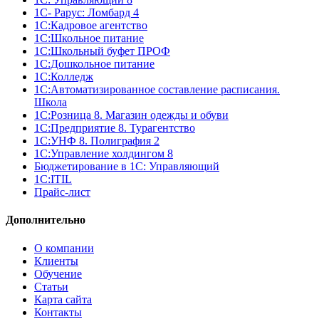
1С- Рарус: Ломбард 4
1С:Кадровое агентство
1С:Школьное питание
1С:Школьный буфет ПРОФ
1C:Дошкольное питание
1С:Колледж
1С:Автоматизированное составление расписания.
Школа
1С:Розница 8. Магазин одежды и обуви
1С:Предприятие 8. Турагентство
1С:УНФ 8. Полиграфия 2
1С:Управление холдингом 8
Бюджетирование в 1С: Управляющий
1С:ITIL
Прайс-лист
Дополнительно
О компании
Клиенты
Обучение
Статьи
Карта сайта
Контакты