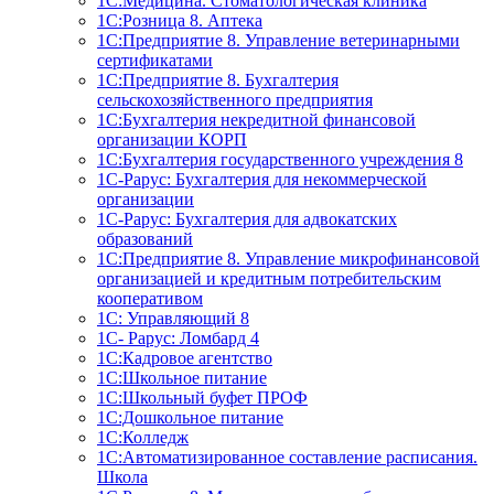
1С:Медицина. Стоматологическая клиника
1С:Розница 8. Аптека
1C:Предприятие 8. Управление ветеринарными
сертификатами
1С:Предприятие 8. Бухгалтерия
сельскохозяйственного предприятия
1C:Бухгалтерия некредитной финансовой
организации КОРП
1С:Бухгалтерия государственного учреждения 8
1С-Рарус: Бухгалтерия для некоммерческой
организации
1С-Рарус: Бухгалтерия для адвокатских
образований
1С:Предприятие 8. Управление микрофинансовой
организацией и кредитным потребительским
кооперативом
1С: Управляющий 8
1С- Рарус: Ломбард 4
1С:Кадровое агентство
1С:Школьное питание
1С:Школьный буфет ПРОФ
1C:Дошкольное питание
1С:Колледж
1С:Автоматизированное составление расписания.
Школа