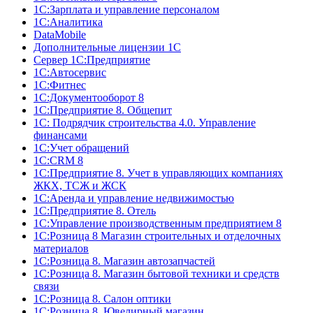
1С:Зарплата и управление персоналом
1С:Аналитика
DataMobile
Дополнительные лицензии 1С
Сервер 1С:Предприятие
1С:Автосервис
1С:Фитнес
1С:Документооборот 8
1С:Предприятие 8. Общепит
1С: Подрядчик строительства 4.0. Управление
финансами
1С:Учет обращений
1C:CRM 8
1С:Предприятие 8. Учет в управляющих компаниях
ЖКХ, ТСЖ и ЖСК
1С:Аренда и управление недвижимостью
1С:Предприятие 8. Отель
1C:Управление производственным предприятием 8
1С:Розница 8 Магазин строительных и отделочных
материалов
1С:Розница 8. Магазин автозапчастей
1С:Розница 8. Магазин бытовой техники и средств
связи
1С:Розница 8. Салон оптики
1С:Розница 8. Ювелирный магазин