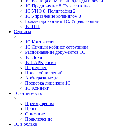
1С:Розница 8. Магазин одежды и обуви
1С:Предприятие 8. Турагентство
1С:УНФ 8. Полиграфия 2
1С:Управление холдингом 8
Бюджетирование в 1С: Управляющий
1С:ITIL
Сервисы
>
1C:Контрагент
1С:Личный кабинет сотрудника
Распознавание документов 1С
1С-Доки
1CПАРК риски
Парсер цен
Поиск обновлений
Арбитражные дела
Проверка лицензии 1С
1С-Коннект
1C отчетность
>
Преимущества
Цены
Описание
Подключение
1С в облаке