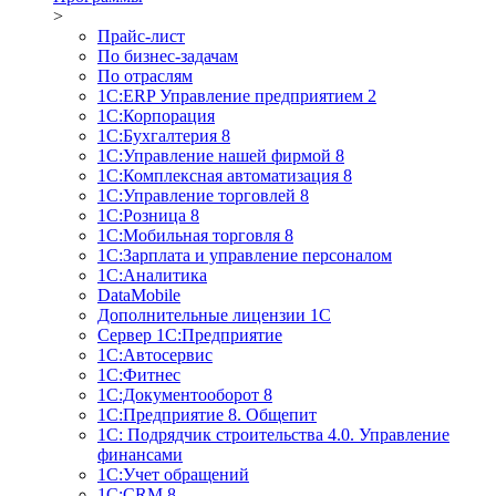
>
Прайс-лист
По бизнес-задачам
По отраслям
1C:ERP Управление предприятием 2
1С:Корпорация
1С:Бухгалтерия 8
1С:Управление нашей фирмой 8
1С:Комплексная автоматизация 8
1С:Управление торговлей 8
1С:Розница 8
1С:Мобильная торговля 8
1С:Зарплата и управление персоналом
1С:Аналитика
DataMobile
Дополнительные лицензии 1С
Сервер 1С:Предприятие
1С:Автосервис
1С:Фитнес
1С:Документооборот 8
1С:Предприятие 8. Общепит
1С: Подрядчик строительства 4.0. Управление
финансами
1С:Учет обращений
1C:CRM 8