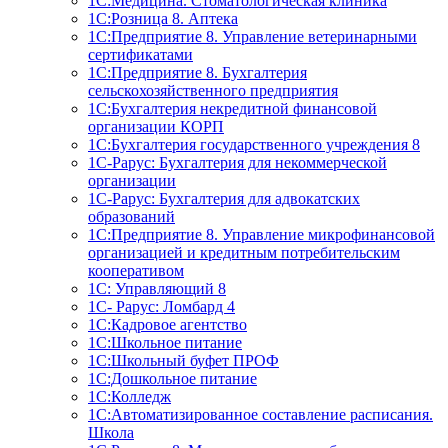
1С:Медицина. Стоматологическая клиника
1С:Розница 8. Аптека
1C:Предприятие 8. Управление ветеринарными
сертификатами
1С:Предприятие 8. Бухгалтерия
сельскохозяйственного предприятия
1C:Бухгалтерия некредитной финансовой
организации КОРП
1С:Бухгалтерия государственного учреждения 8
1С-Рарус: Бухгалтерия для некоммерческой
организации
1С-Рарус: Бухгалтерия для адвокатских
образований
1С:Предприятие 8. Управление микрофинансовой
организацией и кредитным потребительским
кооперативом
1С: Управляющий 8
1С- Рарус: Ломбард 4
1С:Кадровое агентство
1С:Школьное питание
1С:Школьный буфет ПРОФ
1C:Дошкольное питание
1С:Колледж
1С:Автоматизированное составление расписания.
Школа