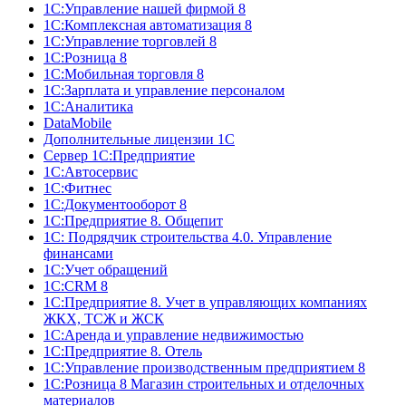
1С:Управление нашей фирмой 8
1С:Комплексная автоматизация 8
1С:Управление торговлей 8
1С:Розница 8
1С:Мобильная торговля 8
1С:Зарплата и управление персоналом
1С:Аналитика
DataMobile
Дополнительные лицензии 1С
Сервер 1С:Предприятие
1С:Автосервис
1С:Фитнес
1С:Документооборот 8
1С:Предприятие 8. Общепит
1С: Подрядчик строительства 4.0. Управление
финансами
1С:Учет обращений
1C:CRM 8
1С:Предприятие 8. Учет в управляющих компаниях
ЖКХ, ТСЖ и ЖСК
1С:Аренда и управление недвижимостью
1С:Предприятие 8. Отель
1C:Управление производственным предприятием 8
1С:Розница 8 Магазин строительных и отделочных
материалов