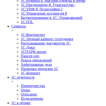
1С:Розница 8. Магазин одежды и обуви
1С:Предприятие 8. Турагентство
1С:УНФ 8. Полиграфия 2
1С:Управление холдингом 8
Бюджетирование в 1С: Управляющий
1С:ITIL
Сервисы
>
1C:Контрагент
1С:Личный кабинет сотрудника
Распознавание документов 1С
1С-Доки
1CПАРК риски
Парсер цен
Поиск обновлений
Арбитражные дела
Проверка лицензии 1С
1С-Коннект
1C отчетность
>
Преимущества
Цены
Описание
Подключение
1С в облаке