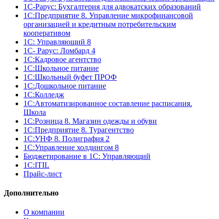
1С-Рарус: Бухгалтерия для адвокатских образований
1С:Предприятие 8. Управление микрофинансовой
организацией и кредитным потребительским
кооперативом
1С: Управляющий 8
1С- Рарус: Ломбард 4
1С:Кадровое агентство
1С:Школьное питание
1С:Школьный буфет ПРОФ
1C:Дошкольное питание
1С:Колледж
1С:Автоматизированное составление расписания.
Школа
1С:Розница 8. Магазин одежды и обуви
1С:Предприятие 8. Турагентство
1С:УНФ 8. Полиграфия 2
1С:Управление холдингом 8
Бюджетирование в 1С: Управляющий
1С:ITIL
Прайс-лист
Дополнительно
О компании