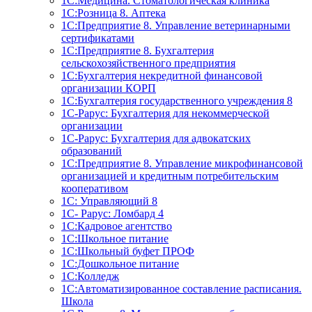
1С:Медицина. Стоматологическая клиника
1С:Розница 8. Аптека
1C:Предприятие 8. Управление ветеринарными
сертификатами
1С:Предприятие 8. Бухгалтерия
сельскохозяйственного предприятия
1C:Бухгалтерия некредитной финансовой
организации КОРП
1С:Бухгалтерия государственного учреждения 8
1С-Рарус: Бухгалтерия для некоммерческой
организации
1С-Рарус: Бухгалтерия для адвокатских
образований
1С:Предприятие 8. Управление микрофинансовой
организацией и кредитным потребительским
кооперативом
1С: Управляющий 8
1С- Рарус: Ломбард 4
1С:Кадровое агентство
1С:Школьное питание
1С:Школьный буфет ПРОФ
1C:Дошкольное питание
1С:Колледж
1С:Автоматизированное составление расписания.
Школа