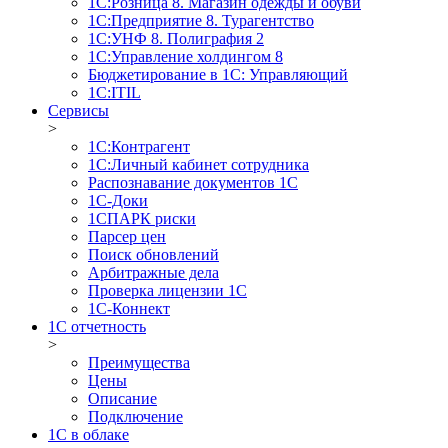
1С:Розница 8. Магазин одежды и обуви
1С:Предприятие 8. Турагентство
1С:УНФ 8. Полиграфия 2
1С:Управление холдингом 8
Бюджетирование в 1С: Управляющий
1С:ITIL
Сервисы
>
1C:Контрагент
1С:Личный кабинет сотрудника
Распознавание документов 1С
1С-Доки
1CПАРК риски
Парсер цен
Поиск обновлений
Арбитражные дела
Проверка лицензии 1С
1С-Коннект
1C отчетность
>
Преимущества
Цены
Описание
Подключение
1С в облаке