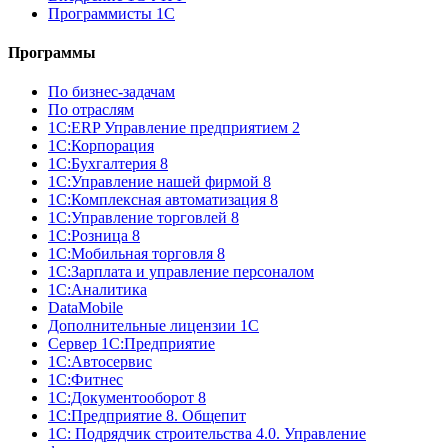
Программисты 1С
Программы
По бизнес-задачам
По отраслям
1C:ERP Управление предприятием 2
1С:Корпорация
1С:Бухгалтерия 8
1С:Управление нашей фирмой 8
1С:Комплексная автоматизация 8
1С:Управление торговлей 8
1С:Розница 8
1С:Мобильная торговля 8
1С:Зарплата и управление персоналом
1С:Аналитика
DataMobile
Дополнительные лицензии 1С
Сервер 1С:Предприятие
1С:Автосервис
1С:Фитнес
1С:Документооборот 8
1С:Предприятие 8. Общепит
1С: Подрядчик строительства 4.0. Управление