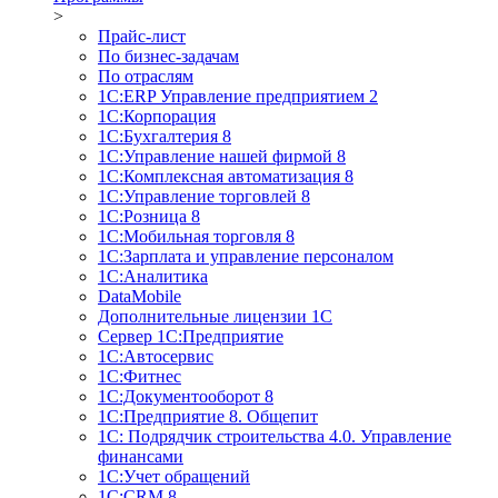
>
Прайс-лист
По бизнес-задачам
По отраслям
1C:ERP Управление предприятием 2
1С:Корпорация
1С:Бухгалтерия 8
1С:Управление нашей фирмой 8
1С:Комплексная автоматизация 8
1С:Управление торговлей 8
1С:Розница 8
1С:Мобильная торговля 8
1С:Зарплата и управление персоналом
1С:Аналитика
DataMobile
Дополнительные лицензии 1С
Сервер 1С:Предприятие
1С:Автосервис
1С:Фитнес
1С:Документооборот 8
1С:Предприятие 8. Общепит
1С: Подрядчик строительства 4.0. Управление
финансами
1С:Учет обращений
1C:CRM 8