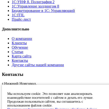
1С:УНФ 8. Полиграфия 2
1С:Управление холдингом 8
Бюджетирование в 1С: Управляющий
1С:ITIL
Прайс-лист
Дополнительно
О компании
Клиенты
Обучение
Статьи
Карта сайта
Контакты
Другие сайты нашей компании
Контакты
г.Нижний Новгород,
ул.Краснозвездная, 11, оф.17
+7 (831)
231 23 24
Мы используем cookie. Это позволяет нам анализировать
1c@at-nn.ru
взаимодействие посетителей с сайтом и делать его лучше.
2026, Активные Технологии
Продолжая пользоваться сайтом, вы соглашаетесь с
ипользованием файлов cookie.
Политика конфиденциальности