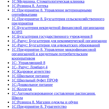
1С:Медицина. Стоматологическая клиника
1С:Розница 8. Аптека
1C:Предприятие 8. Управление ветеринарными
сертификатами
1С:Предприятие 8. Бухгалтерия сельскохозяйственного
предприятия
1C:Бухгалтерия некредитной финансовой организации
КОРП
1С:Бухгалтерия государственного учреждения 8
1С-Рарус: Бухгалтерия для некоммерческой организации
1С-Рарус: Бухгалтерия для адвокатских образований
1С:Предприятие 8. Управление микрофинансовой
организацией и кредитным потребительским
кооперативом
1С: Управляющий 8
1С- Рарус: Ломбард 4
1С:Кадровое агентство
1С:Школьное питание
1С:Школьный буфет ПРОФ
1C:Дошкольное питание
1С:Колледж
1С:Автоматизированное составление расписания.
Школа
1С:Розница 8. Магазин одежды и обуви
1С:Предприятие 8. Турагентство