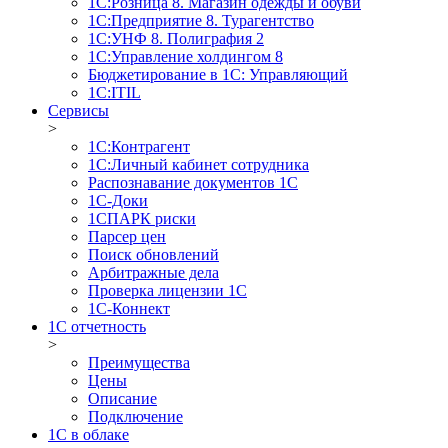
1С:Розница 8. Магазин одежды и обуви
1С:Предприятие 8. Турагентство
1С:УНФ 8. Полиграфия 2
1С:Управление холдингом 8
Бюджетирование в 1С: Управляющий
1С:ITIL
Сервисы
>
1C:Контрагент
1С:Личный кабинет сотрудника
Распознавание документов 1С
1С-Доки
1CПАРК риски
Парсер цен
Поиск обновлений
Арбитражные дела
Проверка лицензии 1С
1С-Коннект
1C отчетность
>
Преимущества
Цены
Описание
Подключение
1С в облаке