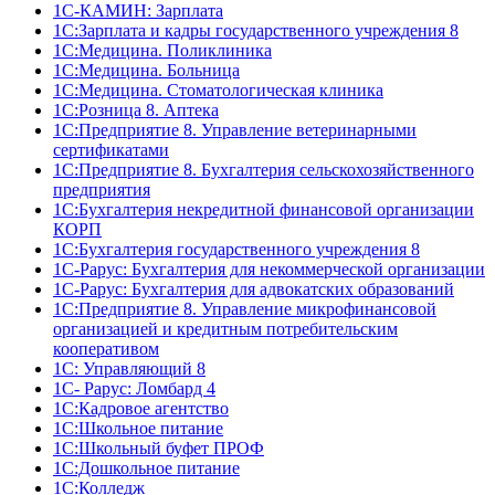
1С-КАМИН: Зарплата
1С:Зарплата и кадры государственного учреждения 8
1С:Медицина. Поликлиника
1С:Медицина. Больница
1С:Медицина. Стоматологическая клиника
1С:Розница 8. Аптека
1C:Предприятие 8. Управление ветеринарными
сертификатами
1С:Предприятие 8. Бухгалтерия сельскохозяйственного
предприятия
1C:Бухгалтерия некредитной финансовой организации
КОРП
1С:Бухгалтерия государственного учреждения 8
1С-Рарус: Бухгалтерия для некоммерческой организации
1С-Рарус: Бухгалтерия для адвокатских образований
1С:Предприятие 8. Управление микрофинансовой
организацией и кредитным потребительским
кооперативом
1С: Управляющий 8
1С- Рарус: Ломбард 4
1С:Кадровое агентство
1С:Школьное питание
1С:Школьный буфет ПРОФ
1C:Дошкольное питание
1С:Колледж