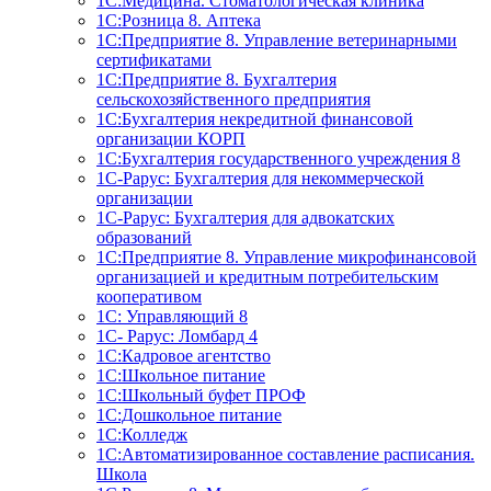
1С:Медицина. Стоматологическая клиника
1С:Розница 8. Аптека
1C:Предприятие 8. Управление ветеринарными
сертификатами
1С:Предприятие 8. Бухгалтерия
сельскохозяйственного предприятия
1C:Бухгалтерия некредитной финансовой
организации КОРП
1С:Бухгалтерия государственного учреждения 8
1С-Рарус: Бухгалтерия для некоммерческой
организации
1С-Рарус: Бухгалтерия для адвокатских
образований
1С:Предприятие 8. Управление микрофинансовой
организацией и кредитным потребительским
кооперативом
1С: Управляющий 8
1С- Рарус: Ломбард 4
1С:Кадровое агентство
1С:Школьное питание
1С:Школьный буфет ПРОФ
1C:Дошкольное питание
1С:Колледж
1С:Автоматизированное составление расписания.
Школа