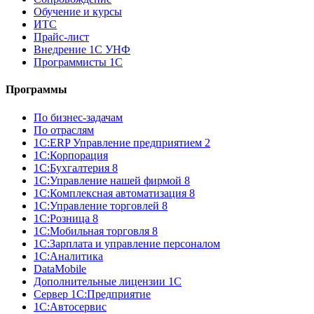
Обучение и курсы
ИТС
Прайс-лист
Внедрение 1С УНФ
Программисты 1С
Программы
По бизнес-задачам
По отраслям
1C:ERP Управление предприятием 2
1С:Корпорация
1С:Бухгалтерия 8
1С:Управление нашей фирмой 8
1С:Комплексная автоматизация 8
1С:Управление торговлей 8
1С:Розница 8
1С:Мобильная торговля 8
1С:Зарплата и управление персоналом
1С:Аналитика
DataMobile
Дополнительные лицензии 1С
Сервер 1С:Предприятие
1С:Автосервис