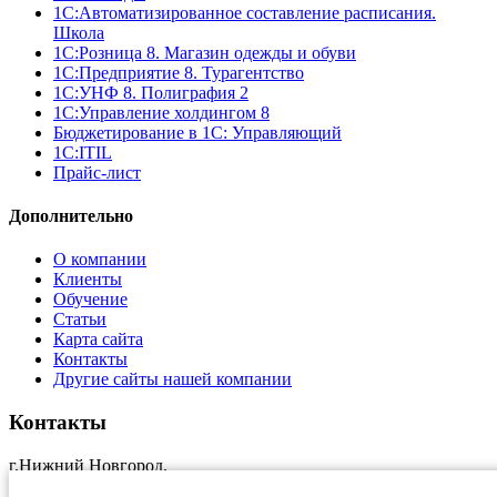
1С:Автоматизированное составление расписания.
Школа
1С:Розница 8. Магазин одежды и обуви
1С:Предприятие 8. Турагентство
1С:УНФ 8. Полиграфия 2
1С:Управление холдингом 8
Бюджетирование в 1С: Управляющий
1С:ITIL
Прайс-лист
Дополнительно
О компании
Клиенты
Обучение
Статьи
Карта сайта
Контакты
Другие сайты нашей компании
Контакты
г.Нижний Новгород,
ул.Краснозвездная, 11, оф.17