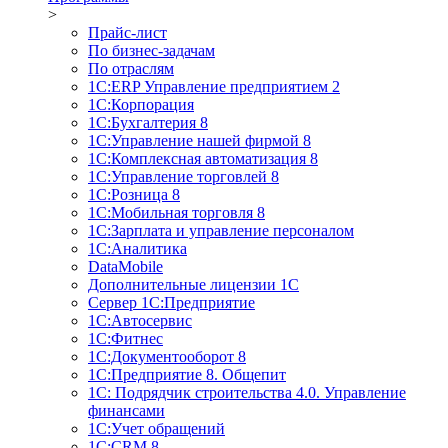
>
Прайс-лист
По бизнес-задачам
По отраслям
1C:ERP Управление предприятием 2
1С:Корпорация
1С:Бухгалтерия 8
1С:Управление нашей фирмой 8
1С:Комплексная автоматизация 8
1С:Управление торговлей 8
1С:Розница 8
1С:Мобильная торговля 8
1С:Зарплата и управление персоналом
1С:Аналитика
DataMobile
Дополнительные лицензии 1С
Сервер 1С:Предприятие
1С:Автосервис
1С:Фитнес
1С:Документооборот 8
1С:Предприятие 8. Общепит
1С: Подрядчик строительства 4.0. Управление
финансами
1С:Учет обращений
1C:CRM 8