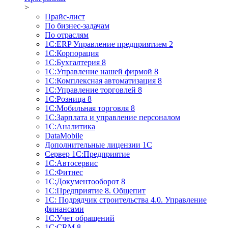
>
Прайс-лист
По бизнес-задачам
По отраслям
1C:ERP Управление предприятием 2
1С:Корпорация
1С:Бухгалтерия 8
1С:Управление нашей фирмой 8
1С:Комплексная автоматизация 8
1С:Управление торговлей 8
1С:Розница 8
1С:Мобильная торговля 8
1С:Зарплата и управление персоналом
1С:Аналитика
DataMobile
Дополнительные лицензии 1С
Сервер 1С:Предприятие
1С:Автосервис
1С:Фитнес
1С:Документооборот 8
1С:Предприятие 8. Общепит
1С: Подрядчик строительства 4.0. Управление
финансами
1С:Учет обращений
1C:CRM 8