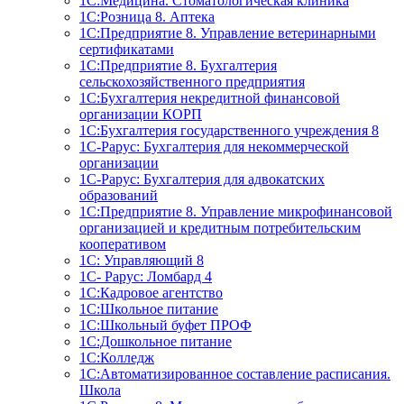
1С:Медицина. Стоматологическая клиника
1С:Розница 8. Аптека
1C:Предприятие 8. Управление ветеринарными
сертификатами
1С:Предприятие 8. Бухгалтерия
сельскохозяйственного предприятия
1C:Бухгалтерия некредитной финансовой
организации КОРП
1С:Бухгалтерия государственного учреждения 8
1С-Рарус: Бухгалтерия для некоммерческой
организации
1С-Рарус: Бухгалтерия для адвокатских
образований
1С:Предприятие 8. Управление микрофинансовой
организацией и кредитным потребительским
кооперативом
1С: Управляющий 8
1С- Рарус: Ломбард 4
1С:Кадровое агентство
1С:Школьное питание
1С:Школьный буфет ПРОФ
1C:Дошкольное питание
1С:Колледж
1С:Автоматизированное составление расписания.
Школа