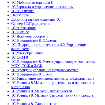
1С:Мобильная торговля 8
1С:Зарплата и управление персоналом
1С:Аналитика
DataMobile
Дополнительные лицензии 1С
Сервер 1С:Предприятие
1С:Автосервис
1С:Фитнес
1С:Документооборот 8
1С:Предприятие 8. Общепит
1С: Подрядчик строительства 4.0. Управление
финансами
1С:Учет обращений
1C:CRM 8
1С:Предприятие 8. Учет в управляющих компаниях
ЖКХ, ТСЖ и ЖСК
1С:Аренда и управление недвижимостью
1С:Предприятие 8. Отель
1C:Управление производственным предприятием 8
1С:Розница 8 Магазин строительных и отделочных
материалов
1С:Розница 8. Магазин автозапчастей
1С:Розница 8. Магазин бытовой техники и средств
связи
1С:Розница 8. Салон оптики