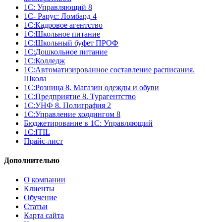
1С: Управляющий 8
1С- Рарус: Ломбард 4
1С:Кадровое агентство
1С:Школьное питание
1С:Школьный буфет ПРОФ
1C:Дошкольное питание
1С:Колледж
1С:Автоматизированное составление расписания.
Школа
1С:Розница 8. Магазин одежды и обуви
1С:Предприятие 8. Турагентство
1С:УНФ 8. Полиграфия 2
1С:Управление холдингом 8
Бюджетирование в 1С: Управляющий
1С:ITIL
Прайс-лист
Дополнительно
О компании
Клиенты
Обучение
Статьи
Карта сайта