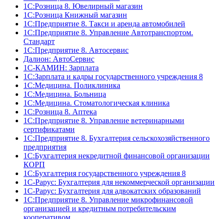
1С:Розница 8. Ювелирный магазин
1С:Розница Книжный магазин
1C:Предприятие 8. Такси и аренда автомобилей
1С:Предприятие 8. Управление Автотранспортом.
Стандарт
1C:Предприятие 8. Автосервис
Далион: АвтоСервис
1С-КАМИН: Зарплата
1С:Зарплата и кадры государственного учреждения 8
1С:Медицина. Поликлиника
1С:Медицина. Больница
1С:Медицина. Стоматологическая клиника
1С:Розница 8. Аптека
1C:Предприятие 8. Управление ветеринарными
сертификатами
1С:Предприятие 8. Бухгалтерия сельскохозяйственного
предприятия
1C:Бухгалтерия некредитной финансовой организации
КОРП
1С:Бухгалтерия государственного учреждения 8
1С-Рарус: Бухгалтерия для некоммерческой организации
1С-Рарус: Бухгалтерия для адвокатских образований
1С:Предприятие 8. Управление микрофинансовой
организацией и кредитным потребительским
кооперативом