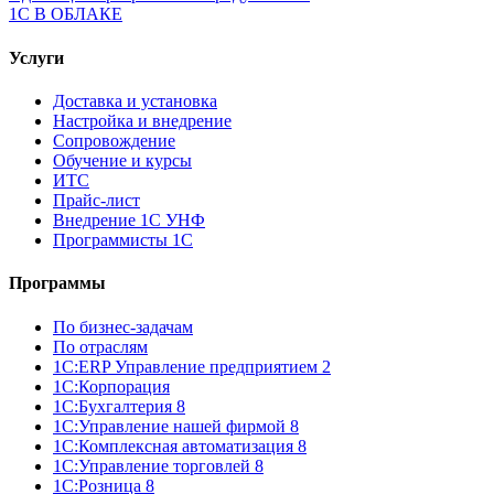
1С В ОБЛАКЕ
Услуги
Доставка и установка
Настройка и внедрение
Сопровождение
Обучение и курсы
ИТС
Прайс-лист
Внедрение 1С УНФ
Программисты 1С
Программы
По бизнес-задачам
По отраслям
1C:ERP Управление предприятием 2
1С:Корпорация
1С:Бухгалтерия 8
1С:Управление нашей фирмой 8
1С:Комплексная автоматизация 8
1С:Управление торговлей 8
1С:Розница 8