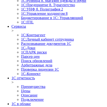
1С:Розница 8. Магазин одежды и обуви
1С:Предприятие 8. Турагентство
1С:УНФ 8. Полиграфия 2
1С:Управление холдингом 8
Бюджетирование в 1С: Управляющий
1С:ITIL
Сервисы
>
1C:Контрагент
1С:Личный кабинет сотрудника
Распознавание документов 1С
1С-Доки
1CПАРК риски
Парсер цен
Поиск обновлений
Арбитражные дела
Проверка лицензии 1С
1С-Коннект
1C отчетность
>
Преимущества
Цены
Описание
Подключение
1С в облаке