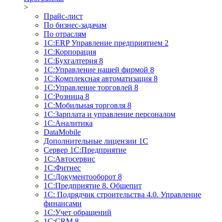
>
Прайс-лист
По бизнес-задачам
По отраслям
1C:ERP Управление предприятием 2
1С:Корпорация
1С:Бухгалтерия 8
1С:Управление нашей фирмой 8
1С:Комплексная автоматизация 8
1С:Управление торговлей 8
1С:Розница 8
1С:Мобильная торговля 8
1С:Зарплата и управление персоналом
1С:Аналитика
DataMobile
Дополнительные лицензии 1С
Сервер 1С:Предприятие
1С:Автосервис
1С:Фитнес
1С:Документооборот 8
1С:Предприятие 8. Общепит
1С: Подрядчик строительства 4.0. Управление
финансами
1С:Учет обращений
1C:CRM 8