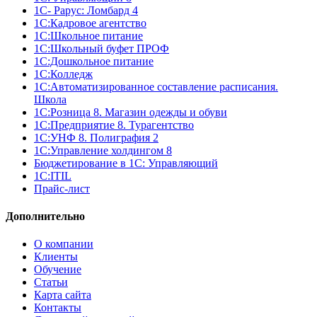
1С- Рарус: Ломбард 4
1С:Кадровое агентство
1С:Школьное питание
1С:Школьный буфет ПРОФ
1C:Дошкольное питание
1С:Колледж
1С:Автоматизированное составление расписания.
Школа
1С:Розница 8. Магазин одежды и обуви
1С:Предприятие 8. Турагентство
1С:УНФ 8. Полиграфия 2
1С:Управление холдингом 8
Бюджетирование в 1С: Управляющий
1С:ITIL
Прайс-лист
Дополнительно
О компании
Клиенты
Обучение
Статьи
Карта сайта
Контакты