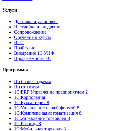
Услуги
Доставка и установка
Настройка и внедрение
Сопровождение
Обучение и курсы
ИТС
Прайс-лист
Внедрение 1С УНФ
Программисты 1С
Программы
По бизнес-задачам
По отраслям
1C:ERP Управление предприятием 2
1С:Корпорация
1С:Бухгалтерия 8
1С:Управление нашей фирмой 8
1С:Комплексная автоматизация 8
1С:Управление торговлей 8
1С:Розница 8
1С:Мобильная торговля 8