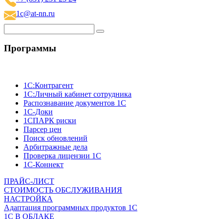
1c@at-nn.ru
Программы
1C:Контрагент
1С:Личный кабинет сотрудника
Распознавание документов 1С
1С-Доки
1CПАРК риски
Парсер цен
Поиск обновлений
Арбитражные дела
Проверка лицензии 1С
1С-Коннект
ПРАЙС-ЛИСТ
СТОИМОСТЬ ОБСЛУЖИВАНИЯ
НАСТРОЙКА
Адаптация программных продуктов 1С
1С В ОБЛАКЕ