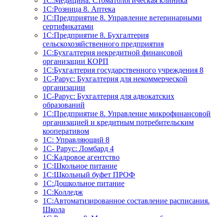
1С:Медицина. Стоматологическая клиника
1С:Розница 8. Аптека
1C:Предприятие 8. Управление ветеринарными
сертификатами
1С:Предприятие 8. Бухгалтерия
сельскохозяйственного предприятия
1C:Бухгалтерия некредитной финансовой
организации КОРП
1С:Бухгалтерия государственного учреждения 8
1С-Рарус: Бухгалтерия для некоммерческой
организации
1С-Рарус: Бухгалтерия для адвокатских
образований
1С:Предприятие 8. Управление микрофинансовой
организацией и кредитным потребительским
кооперативом
1С: Управляющий 8
1С- Рарус: Ломбард 4
1С:Кадровое агентство
1С:Школьное питание
1С:Школьный буфет ПРОФ
1C:Дошкольное питание
1С:Колледж
1С:Автоматизированное составление расписания.
Школа