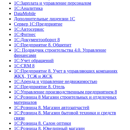
1С:Зарплата и управление персоналом
1С:Аналитика
DataMobile
Дополнительные лицензии 1С
Сервер 1С:Предприятие
1С:Автосервис
1С:Фитнес
1С:Документооборот 8
1С:Предприятие 8. Общепит
1С: Подрядчик строительства 4.0. Управление
финансами
1С:Учет обращений
1C:CRM 8
1С:Предприятие 8. Учет в управляющих компаниях
ЖКХ, ТСЖ и ЖСК
1С:Аренда и управление недвижимостью
1С:Предприятие 8. Отель
1C:Управление производственным предприятием 8
1С:Розница 8 Магазин строительных и отделочных
материалов
1С:Розница 8. Магазин автозапчастей
1С:Розница 8. Магазин бытовой техники и средств
связи
1С:Розница 8. Салон оптики
1С:Розница 8. Ювелирный магазин