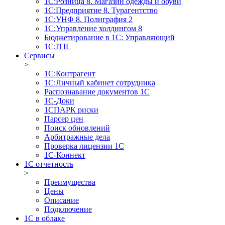
1С:Розница 8. Магазин одежды и обуви
1С:Предприятие 8. Турагентство
1С:УНФ 8. Полиграфия 2
1С:Управление холдингом 8
Бюджетирование в 1С: Управляющий
1С:ITIL
Сервисы
>
1C:Контрагент
1С:Личный кабинет сотрудника
Распознавание документов 1С
1С-Доки
1CПАРК риски
Парсер цен
Поиск обновлений
Арбитражные дела
Проверка лицензии 1С
1С-Коннект
1C отчетность
>
Преимущества
Цены
Описание
Подключение
1С в облаке