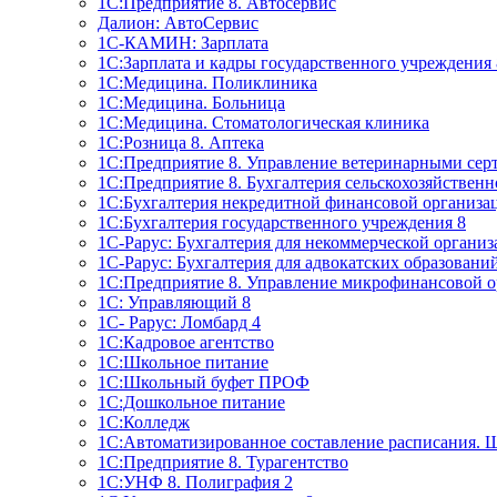
1C:Предприятие 8. Автосервис
Далион: АвтоСервис
1С-КАМИН: Зарплата
1С:Зарплата и кадры государственного учреждения 
1С:Медицина. Поликлиника
1С:Медицина. Больница
1С:Медицина. Стоматологическая клиника
1С:Розница 8. Аптека
1C:Предприятие 8. Управление ветеринарными сер
1С:Предприятие 8. Бухгалтерия сельскохозяйствен
1C:Бухгалтерия некредитной финансовой организ
1С:Бухгалтерия государственного учреждения 8
1С-Рарус: Бухгалтерия для некоммерческой органи
1С-Рарус: Бухгалтерия для адвокатских образовани
1С:Предприятие 8. Управление микрофинансовой о
1С: Управляющий 8
1С- Рарус: Ломбард 4
1С:Кадровое агентство
1С:Школьное питание
1С:Школьный буфет ПРОФ
1C:Дошкольное питание
1С:Колледж
1С:Автоматизированное составление расписания. 
1С:Предприятие 8. Турагентство
1С:УНФ 8. Полиграфия 2