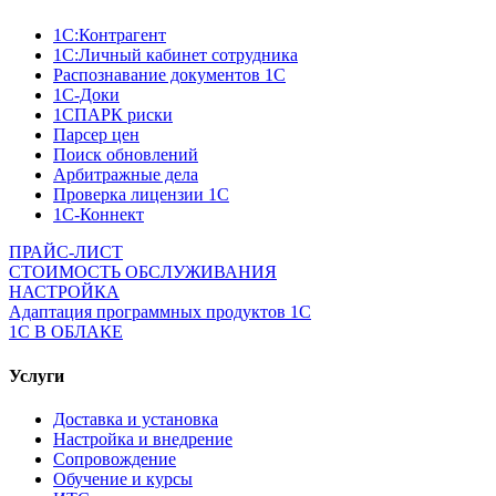
1C:Контрагент
1С:Личный кабинет сотрудника
Распознавание документов 1С
1С-Доки
1CПАРК риски
Парсер цен
Поиск обновлений
Арбитражные дела
Проверка лицензии 1С
1С-Коннект
ПРАЙС-ЛИСТ
СТОИМОСТЬ ОБСЛУЖИВАНИЯ
НАСТРОЙКА
Адаптация программных продуктов 1С
1С В ОБЛАКЕ
Услуги
Доставка и установка
Настройка и внедрение
Сопровождение
Обучение и курсы