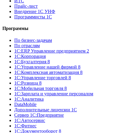
ИТС
Прайс-лист
Внедрение 1С УНФ
Программисты 1С
Программы
По бизнес-задачам
По отраслям
1C:ERP Управление предприятием 2
1С:Корпорация
1С:Бухгалтерия 8
1С:Управление нашей фирмой 8
1С:Комплексная автоматизация 8
1С:Управление торговлей 8
1С:Розница 8
1С:Мобильная торговля 8
1С:Зарплата и управление персоналом
1С:Аналитика
DataMobile
Дополнительные лицензии 1С
Сервер 1С:Предприятие
1С:Автосервис
1С:Фитнес
1С:Документооборот 8