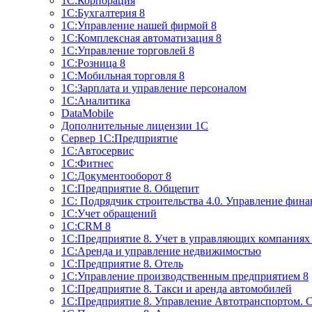
1С:Корпорация
1С:Бухгалтерия 8
1С:Управление нашей фирмой 8
1С:Комплексная автоматизация 8
1С:Управление торговлей 8
1С:Розница 8
1С:Мобильная торговля 8
1С:Зарплата и управление персоналом
1С:Аналитика
DataMobile
Дополнительные лицензии 1С
Сервер 1С:Предприятие
1С:Автосервис
1С:Фитнес
1С:Документооборот 8
1С:Предприятие 8. Общепит
1С: Подрядчик строительства 4.0. Управление фин
1С:Учет обращений
1C:CRM 8
1С:Предприятие 8. Учет в управляющих компани
1С:Аренда и управление недвижимостью
1С:Предприятие 8. Отель
1C:Управление производственным предприятием 8
1C:Предприятие 8. Такси и аренда автомобилей
1С:Предприятие 8. Управление Автотранспортом. 