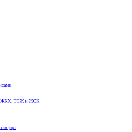
ансами
ях ЖКХ, ТСЖ и ЖСК
Стандарт