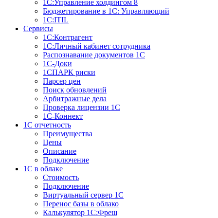
1С:Управление холдингом 8
Бюджетирование в 1С: Управляющий
1С:ITIL
Сервисы
1C:Контрагент
1С:Личный кабинет сотрудника
Распознавание документов 1С
1С-Доки
1CПАРК риски
Парсер цен
Поиск обновлений
Арбитражные дела
Проверка лицензии 1С
1С-Коннект
1C отчетность
Преимущества
Цены
Описание
Подключение
1С в облаке
Стоимость
Подключение
Виртуальный сервер 1С
Перенос базы в облако
Калькулятор 1С:Фреш