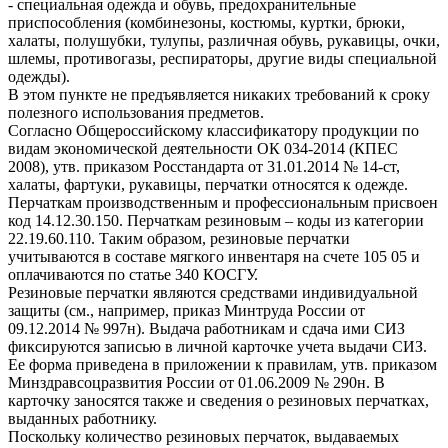
- специальная одежда и обувь, предохранительные
приспособления (комбинезоны, костюмы, куртки, брюки,
халаты, полушубки, тулупы, различная обувь, рукавицы, очки,
шлемы, противогазы, респираторы, другие виды специальной
одежды).
В этом пункте не предъявляется никаких требований к сроку
полезного использования предметов.
Согласно Общероссийскому классификатору продукции по
видам экономической деятельности ОК 034-2014 (КПЕС
2008), утв. приказом Росстандарта от 31.01.2014 № 14-ст,
халаты, фартуки, рукавицы, перчатки относятся к одежде.
Перчаткам производственным и профессиональным присвоен
код 14.12.30.150. Перчаткам резиновым – коды из категории
22.19.60.110. Таким образом, резиновые перчатки
учитываются в составе мягкого инвентаря на счете 105 05 и
оплачиваются по статье 340 КОСГУ.
Резиновые перчатки являются средствами индивидуальной
защиты (см., например, приказ Минтруда России от
09.12.2014 № 997н). Выдача работникам и сдача ими СИЗ
фиксируются записью в личной карточке учета выдачи СИЗ.
Ее форма приведена в приложении к правилам, утв. приказом
Минздравсоцразвития России от 01.06.2009 № 290н. В
карточку заносятся также и сведения о резиновых перчатках,
выданных работнику.
Поскольку количество резиновых перчаток, выдаваемых