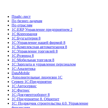
Прайс-лист
По бизнес-задачам
По отраслям
1C:ERP Управление предприятием 2
1С:Корпорация
1С:Бухгалтерия 8
1С:Управление нашей фирмой 8
1С:Комплексная автоматизация 8
1С:Управление торговлей 8
1С:Розница 8
1С:Мобильная торговля 8
1С:Зарплата и управление персоналом
1С:Аналитика
DataMobile
Дополнительные лицензии 1С
Сервер 1С:Предприятие
1С:Автосервис
1С:Фитнес
1С:Документооборот 8
1С:Предприятие 8. Общепит
1С: Подрядчик строительства 4.0. Управление
финансами