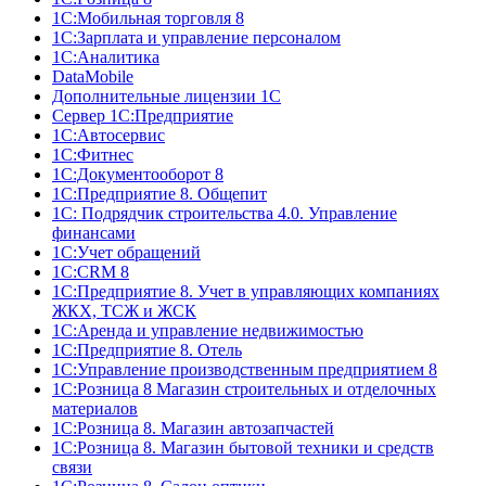
1С:Мобильная торговля 8
1С:Зарплата и управление персоналом
1С:Аналитика
DataMobile
Дополнительные лицензии 1С
Сервер 1С:Предприятие
1С:Автосервис
1С:Фитнес
1С:Документооборот 8
1С:Предприятие 8. Общепит
1С: Подрядчик строительства 4.0. Управление
финансами
1С:Учет обращений
1C:CRM 8
1С:Предприятие 8. Учет в управляющих компаниях
ЖКХ, ТСЖ и ЖСК
1С:Аренда и управление недвижимостью
1С:Предприятие 8. Отель
1C:Управление производственным предприятием 8
1С:Розница 8 Магазин строительных и отделочных
материалов
1С:Розница 8. Магазин автозапчастей
1С:Розница 8. Магазин бытовой техники и средств
связи