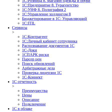
1С:Розница 8. Магазин одежды и обуви
1С:Предприятие 8. Турагентство
1С:УНФ 8. Полиграфия 2
1С:Управление холдингом 8
Бюджетирование в 1С: Управляющий
1С:ITIL
Сервисы
>
1C:Контрагент
1С:Личный кабинет сотрудника
Распознавание документов 1С
1С-Доки
1CПАРК риски
Парсер цен
Поиск обновлений
Арбитражные дела
Проверка лицензии 1С
1С-Коннект
1C отчетность
>
Преимущества
Цены
Описание
Подключение
1С в облаке