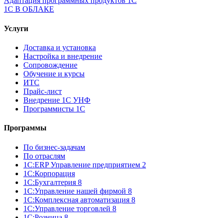
Адаптация программных продуктов 1С
1С В ОБЛАКЕ
Услуги
Доставка и установка
Настройка и внедрение
Сопровождение
Обучение и курсы
ИТС
Прайс-лист
Внедрение 1С УНФ
Программисты 1С
Программы
По бизнес-задачам
По отраслям
1C:ERP Управление предприятием 2
1С:Корпорация
1С:Бухгалтерия 8
1С:Управление нашей фирмой 8
1С:Комплексная автоматизация 8
1С:Управление торговлей 8
1С:Розница 8