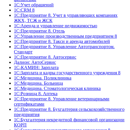
1С:Учет обращений
1C:CRM 8
1С:Предприятие 8. Учет в управляющих компаниях
ЖКХ, ТСЖ и ЖСК
1С:Аренда и управление недвижимостью
1С:Предприятие 8. Отель
1C:Управление производственным предприятием 8
1C:Предприятие 8. Такси и аренда автомобилей
1С:Предприятие 8. Управление Автотранспортом.
Стандарт
1C:Предприятие 8. Автосервис
Далион: АвтоСервис
1С-КАМИН: Зарплата
1С:Зарплата и кадры государственного учреждения 8
1С:Медицина. Поликлиника
1С:Медицина. Больница
1С:Медицина. Стоматологическая клиника
1С:Розница 8. Аптека
1C:Предприятие 8. Управление ветеринарными
сертификатами
1С:Предприятие 8. Бухгалтерия сельскохозяйственного
предприятия
1C:Бухгалтерия некредитной финансовой организации
КОРП