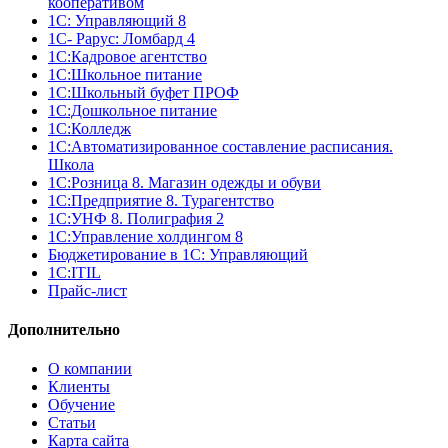
кооперативом
1С: Управляющий 8
1С- Рарус: Ломбард 4
1С:Кадровое агентство
1С:Школьное питание
1С:Школьный буфет ПРОФ
1C:Дошкольное питание
1С:Колледж
1С:Автоматизированное составление расписания.
Школа
1С:Розница 8. Магазин одежды и обуви
1С:Предприятие 8. Турагентство
1С:УНФ 8. Полиграфия 2
1С:Управление холдингом 8
Бюджетирование в 1С: Управляющий
1С:ITIL
Прайс-лист
Дополнительно
О компании
Клиенты
Обучение
Статьи
Карта сайта