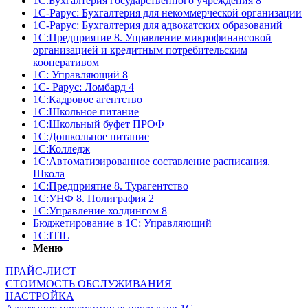
1С:Бухгалтерия государственного учреждения 8
1С-Рарус: Бухгалтерия для некоммерческой организации
1С-Рарус: Бухгалтерия для адвокатских образований
1С:Предприятие 8. Управление микрофинансовой
организацией и кредитным потребительским
кооперативом
1С: Управляющий 8
1С- Рарус: Ломбард 4
1С:Кадровое агентство
1С:Школьное питание
1С:Школьный буфет ПРОФ
1C:Дошкольное питание
1С:Колледж
1С:Автоматизированное составление расписания.
Школа
1С:Предприятие 8. Турагентство
1С:УНФ 8. Полиграфия 2
1С:Управление холдингом 8
Бюджетирование в 1С: Управляющий
1С:ITIL
Меню
ПРАЙС-ЛИСТ
СТОИМОСТЬ ОБСЛУЖИВАНИЯ
НАСТРОЙКА