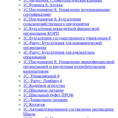
1С:Медицина. Стоматологическая клиника
1С:Розница 8. Аптека
1C:Предприятие 8. Управление ветеринарными
сертификатами
1С:Предприятие 8. Бухгалтерия
сельскохозяйственного предприятия
1C:Бухгалтерия некредитной финансовой
организации КОРП
1С:Бухгалтерия государственного учреждения 8
1С-Рарус: Бухгалтерия для некоммерческой
организации
1С-Рарус: Бухгалтерия для адвокатских
образований
1С:Предприятие 8. Управление микрофинансовой
организацией и кредитным потребительским
кооперативом
1С: Управляющий 8
1С- Рарус: Ломбард 4
1С:Кадровое агентство
1С:Школьное питание
1С:Школьный буфет ПРОФ
1C:Дошкольное питание
1С:Колледж
1С:Автоматизированное составление расписания.
Школа