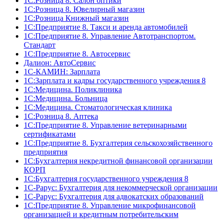
1С:Розница 8. Салон оптики
1С:Розница 8. Ювелирный магазин
1С:Розница Книжный магазин
1C:Предприятие 8. Такси и аренда автомобилей
1С:Предприятие 8. Управление Автотранспортом.
Стандарт
1C:Предприятие 8. Автосервис
Далион: АвтоСервис
1С-КАМИН: Зарплата
1С:Зарплата и кадры государственного учреждения 8
1С:Медицина. Поликлиника
1С:Медицина. Больница
1С:Медицина. Стоматологическая клиника
1С:Розница 8. Аптека
1C:Предприятие 8. Управление ветеринарными
сертификатами
1С:Предприятие 8. Бухгалтерия сельскохозяйственного
предприятия
1C:Бухгалтерия некредитной финансовой организации
КОРП
1С:Бухгалтерия государственного учреждения 8
1С-Рарус: Бухгалтерия для некоммерческой организации
1С-Рарус: Бухгалтерия для адвокатских образований
1С:Предприятие 8. Управление микрофинансовой
организацией и кредитным потребительским