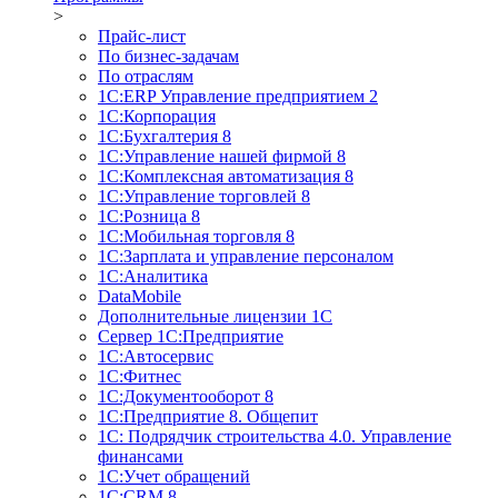
>
Прайс-лист
По бизнес-задачам
По отраслям
1C:ERP Управление предприятием 2
1С:Корпорация
1С:Бухгалтерия 8
1С:Управление нашей фирмой 8
1С:Комплексная автоматизация 8
1С:Управление торговлей 8
1С:Розница 8
1С:Мобильная торговля 8
1С:Зарплата и управление персоналом
1С:Аналитика
DataMobile
Дополнительные лицензии 1С
Сервер 1С:Предприятие
1С:Автосервис
1С:Фитнес
1С:Документооборот 8
1С:Предприятие 8. Общепит
1С: Подрядчик строительства 4.0. Управление
финансами
1С:Учет обращений
1C:CRM 8