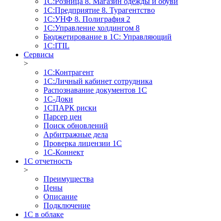
1С:Розница 8. Магазин одежды и обуви
1С:Предприятие 8. Турагентство
1С:УНФ 8. Полиграфия 2
1С:Управление холдингом 8
Бюджетирование в 1С: Управляющий
1С:ITIL
Сервисы
>
1C:Контрагент
1С:Личный кабинет сотрудника
Распознавание документов 1С
1С-Доки
1CПАРК риски
Парсер цен
Поиск обновлений
Арбитражные дела
Проверка лицензии 1С
1С-Коннект
1C отчетность
>
Преимущества
Цены
Описание
Подключение
1С в облаке