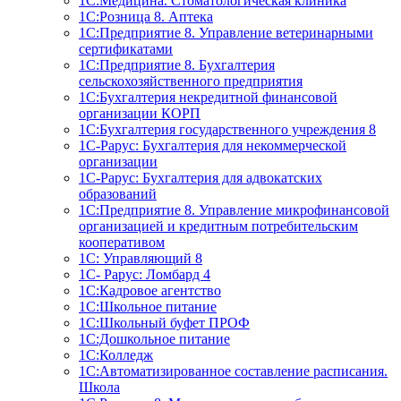
1С:Медицина. Стоматологическая клиника
1С:Розница 8. Аптека
1C:Предприятие 8. Управление ветеринарными
сертификатами
1С:Предприятие 8. Бухгалтерия
сельскохозяйственного предприятия
1C:Бухгалтерия некредитной финансовой
организации КОРП
1С:Бухгалтерия государственного учреждения 8
1С-Рарус: Бухгалтерия для некоммерческой
организации
1С-Рарус: Бухгалтерия для адвокатских
образований
1С:Предприятие 8. Управление микрофинансовой
организацией и кредитным потребительским
кооперативом
1С: Управляющий 8
1С- Рарус: Ломбард 4
1С:Кадровое агентство
1С:Школьное питание
1С:Школьный буфет ПРОФ
1C:Дошкольное питание
1С:Колледж
1С:Автоматизированное составление расписания.
Школа