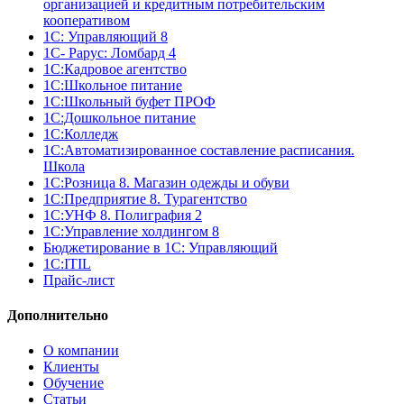
организацией и кредитным потребительским
кооперативом
1С: Управляющий 8
1С- Рарус: Ломбард 4
1С:Кадровое агентство
1С:Школьное питание
1С:Школьный буфет ПРОФ
1C:Дошкольное питание
1С:Колледж
1С:Автоматизированное составление расписания.
Школа
1С:Розница 8. Магазин одежды и обуви
1С:Предприятие 8. Турагентство
1С:УНФ 8. Полиграфия 2
1С:Управление холдингом 8
Бюджетирование в 1С: Управляющий
1С:ITIL
Прайс-лист
Дополнительно
О компании
Клиенты
Обучение
Статьи