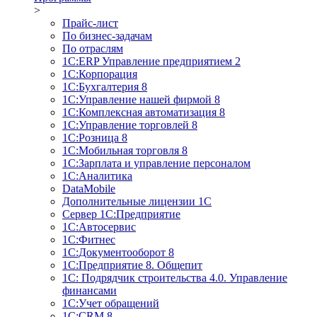
>
Прайс-лист
По бизнес-задачам
По отраслям
1C:ERP Управление предприятием 2
1С:Корпорация
1С:Бухгалтерия 8
1С:Управление нашей фирмой 8
1С:Комплексная автоматизация 8
1С:Управление торговлей 8
1С:Розница 8
1С:Мобильная торговля 8
1С:Зарплата и управление персоналом
1С:Аналитика
DataMobile
Дополнительные лицензии 1С
Сервер 1С:Предприятие
1С:Автосервис
1С:Фитнес
1С:Документооборот 8
1С:Предприятие 8. Общепит
1С: Подрядчик строительства 4.0. Управление
финансами
1С:Учет обращений
1C:CRM 8