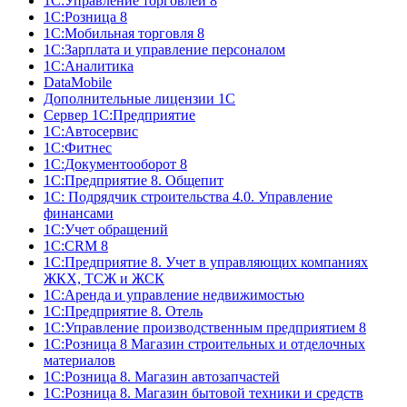
1С:Управление торговлей 8
1С:Розница 8
1С:Мобильная торговля 8
1С:Зарплата и управление персоналом
1С:Аналитика
DataMobile
Дополнительные лицензии 1С
Сервер 1С:Предприятие
1С:Автосервис
1С:Фитнес
1С:Документооборот 8
1С:Предприятие 8. Общепит
1С: Подрядчик строительства 4.0. Управление
финансами
1С:Учет обращений
1C:CRM 8
1С:Предприятие 8. Учет в управляющих компаниях
ЖКХ, ТСЖ и ЖСК
1С:Аренда и управление недвижимостью
1С:Предприятие 8. Отель
1C:Управление производственным предприятием 8
1С:Розница 8 Магазин строительных и отделочных
материалов
1С:Розница 8. Магазин автозапчастей
1С:Розница 8. Магазин бытовой техники и средств