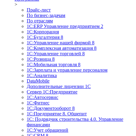
>
Прайс-лист
По бизнес-задачам
По отраслям
1C:ERP Управление предприятием 2
1С:Корпорация
1С:Бухгалтерия 8
1С:Управление нашей фирмой 8
1С:Комплексная автоматизация 8
1С:Управление торговлей 8
1С:Розница 8
1С:Мобильная торговля 8
1С:Зарплата и управление персоналом
1С:Аналитика
DataMobile
Дополнительные лицензии 1С
Сервер 1С:Предприятие
1С:Автосервис
1С:Фитнес
1С:Документооборот 8
1С:Предприятие 8. Общепит
1С: Подрядчик строительства 4.0. Управление
финансами
1С:Учет обращений
1C:CRM 8