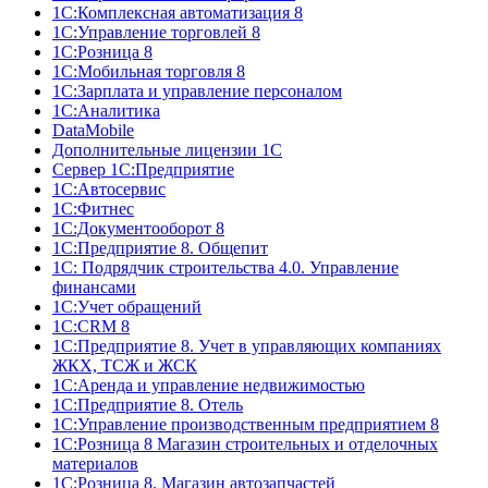
1С:Комплексная автоматизация 8
1С:Управление торговлей 8
1С:Розница 8
1С:Мобильная торговля 8
1С:Зарплата и управление персоналом
1С:Аналитика
DataMobile
Дополнительные лицензии 1С
Сервер 1С:Предприятие
1С:Автосервис
1С:Фитнес
1С:Документооборот 8
1С:Предприятие 8. Общепит
1С: Подрядчик строительства 4.0. Управление
финансами
1С:Учет обращений
1C:CRM 8
1С:Предприятие 8. Учет в управляющих компаниях
ЖКХ, ТСЖ и ЖСК
1С:Аренда и управление недвижимостью
1С:Предприятие 8. Отель
1C:Управление производственным предприятием 8
1С:Розница 8 Магазин строительных и отделочных
материалов
1С:Розница 8. Магазин автозапчастей