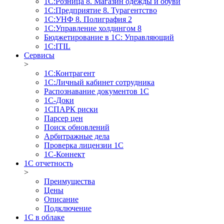
1С:Розница 8. Магазин одежды и обуви
1С:Предприятие 8. Турагентство
1С:УНФ 8. Полиграфия 2
1С:Управление холдингом 8
Бюджетирование в 1С: Управляющий
1С:ITIL
Сервисы
>
1C:Контрагент
1С:Личный кабинет сотрудника
Распознавание документов 1С
1С-Доки
1CПАРК риски
Парсер цен
Поиск обновлений
Арбитражные дела
Проверка лицензии 1С
1С-Коннект
1C отчетность
>
Преимущества
Цены
Описание
Подключение
1С в облаке