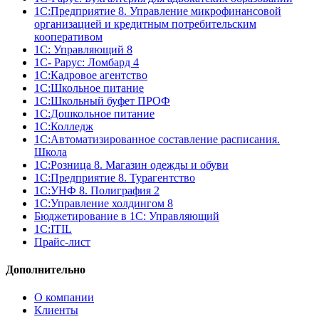
1С:Предприятие 8. Управление микрофинансовой
организацией и кредитным потребительским
кооперативом
1С: Управляющий 8
1С- Рарус: Ломбард 4
1С:Кадровое агентство
1С:Школьное питание
1С:Школьный буфет ПРОФ
1C:Дошкольное питание
1С:Колледж
1С:Автоматизированное составление расписания.
Школа
1С:Розница 8. Магазин одежды и обуви
1С:Предприятие 8. Турагентство
1С:УНФ 8. Полиграфия 2
1С:Управление холдингом 8
Бюджетирование в 1С: Управляющий
1С:ITIL
Прайс-лист
Дополнительно
О компании
Клиенты