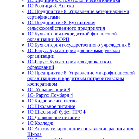
1С:Медицина. Стоматологическая клиника
1С:Розница 8. Аптека
1C:Предприятие 8. Управление ветеринарными
сертификатами
1С:Предприятие 8. Бухгалтерия
сельскохозяйственного предприятия
1C:Бухгалтерия некредитной финансовой
организации КОРП
1С:Бухгалтерия государственного учреждения 8
1С-Рарус: Бухгалтерия для некоммерческой
организации
1С-Рарус: Бухгалтерия для адвокатских
образований
1С:Предприятие 8. Управление микрофинансовой
организацией и кредитным потребительским
кооперативом
1С: Управляющий 8
1С- Рарус: Ломбард 4
1С:Кадровое агентство
1С:Школьное питание
1С:Школьный буфет ПРОФ
1C:Дошкольное питание
1С:Колледж
1С:Автоматизированное составление расписания.
Школа