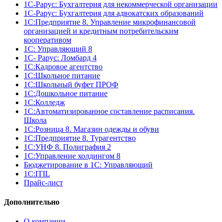
1С-Рарус: Бухгалтерия для некоммерческой организации
1С-Рарус: Бухгалтерия для адвокатских образований
1С:Предприятие 8. Управление микрофинансовой
организацией и кредитным потребительским
кооперативом
1С: Управляющий 8
1С- Рарус: Ломбард 4
1С:Кадровое агентство
1С:Школьное питание
1С:Школьный буфет ПРОФ
1C:Дошкольное питание
1С:Колледж
1С:Автоматизированное составление расписания.
Школа
1С:Розница 8. Магазин одежды и обуви
1С:Предприятие 8. Турагентство
1С:УНФ 8. Полиграфия 2
1С:Управление холдингом 8
Бюджетирование в 1С: Управляющий
1С:ITIL
Прайс-лист
Дополнительно
О компании