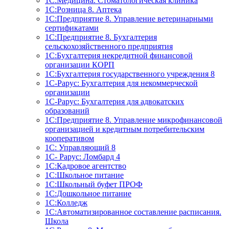
1С:Медицина. Стоматологическая клиника
1С:Розница 8. Аптека
1C:Предприятие 8. Управление ветеринарными
сертификатами
1С:Предприятие 8. Бухгалтерия
сельскохозяйственного предприятия
1C:Бухгалтерия некредитной финансовой
организации КОРП
1С:Бухгалтерия государственного учреждения 8
1С-Рарус: Бухгалтерия для некоммерческой
организации
1С-Рарус: Бухгалтерия для адвокатских
образований
1С:Предприятие 8. Управление микрофинансовой
организацией и кредитным потребительским
кооперативом
1С: Управляющий 8
1С- Рарус: Ломбард 4
1С:Кадровое агентство
1С:Школьное питание
1С:Школьный буфет ПРОФ
1C:Дошкольное питание
1С:Колледж
1С:Автоматизированное составление расписания.
Школа