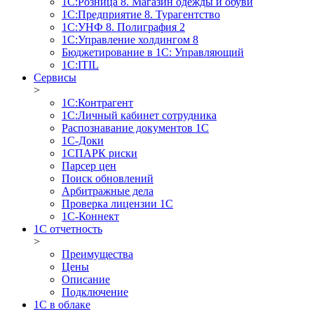
1С:Розница 8. Магазин одежды и обуви
1С:Предприятие 8. Турагентство
1С:УНФ 8. Полиграфия 2
1С:Управление холдингом 8
Бюджетирование в 1С: Управляющий
1С:ITIL
Сервисы
>
1C:Контрагент
1С:Личный кабинет сотрудника
Распознавание документов 1С
1С-Доки
1CПАРК риски
Парсер цен
Поиск обновлений
Арбитражные дела
Проверка лицензии 1С
1С-Коннект
1C отчетность
>
Преимущества
Цены
Описание
Подключение
1С в облаке