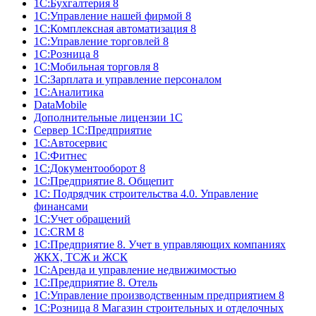
1С:Бухгалтерия 8
1С:Управление нашей фирмой 8
1С:Комплексная автоматизация 8
1С:Управление торговлей 8
1С:Розница 8
1С:Мобильная торговля 8
1С:Зарплата и управление персоналом
1С:Аналитика
DataMobile
Дополнительные лицензии 1С
Сервер 1С:Предприятие
1С:Автосервис
1С:Фитнес
1С:Документооборот 8
1С:Предприятие 8. Общепит
1С: Подрядчик строительства 4.0. Управление
финансами
1С:Учет обращений
1C:CRM 8
1С:Предприятие 8. Учет в управляющих компаниях
ЖКХ, ТСЖ и ЖСК
1С:Аренда и управление недвижимостью
1С:Предприятие 8. Отель
1C:Управление производственным предприятием 8
1С:Розница 8 Магазин строительных и отделочных