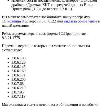
Изменен состав поставляемых драйверов (Обновлен
драйвер «Дримкас:ККТ с передачей данных Вики
Принт (ФФД 1.2)» до версии 2.2.0.1.).
Вы можете самостоятельно обновить вашу программу
1С:Розница 8
до версии 3.0.7.122 или
заказать обновление
в
нашей компании
Рекомендуемая версия платформы 1С:Предприятие -
8.3.21.1775
Перечень версий, с которых вы можете обновиться на
актуальную:
3.0.6.100
3.0.6.126
3.0.6.145
3.0.6.160
3.0.6.171
3.0.6.200
3.0.7.68
3.0.6.210
3.0.7.95
3.0.7.113
Мы оказываем услуги нетипового обновления и доработки