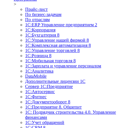
>
Прайс-лист
По бизнес-задачам
По отраслям
1C:ERP Управление предприятием 2
1С:Корпорация
1С:Бухгалтерия 8
1С:Управление нашей фирмой 8
1С:Комплексная автоматизация 8
1С:Управление торговлей 8
1С:Розница 8
1С:Мобильная торговля 8
1С:Зарплата и управление персоналом
1С:Аналитика
DataMobile
Дополнительные лицензии 1С
Сервер 1С:Предприятие
1С:Автосервис
1С:Фитнес
1С:Документооборот 8
1С:Предприятие 8. Общепит
1С: Подрядчик строительства 4.0. Управление
финансами
1С:Учет обращений
1C:CRM 8