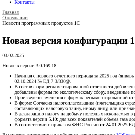
Контакты
Главная
О компании
Новости программных продуктов 1С
Новая версия конфигурации 1С
03.02.2025
Новое в версии 3.0.169.18
Начиная с первого отчетного периода за 2025 год (январ
02.10.2024 № ЕД-7-3/830@.
В состав форм регламентированной отчетности добавлены
добавлены формы по экологическому сбору, введенные п
Произведены зменения в формах регламентированной отч
В форме Согласия налогоплательщика (плательщика страх
составляющих налоговую тайну, иному лицу, или призна
В декларацию налогу на добычу полезных ископаемых в 
формата версии 5.10: для всех показателей объема газа до
В соответствии с приказом ФНС России от 24.01.2025 ЕД
Вы можете самостоятельно обновить вашу программу
1С:Бухга