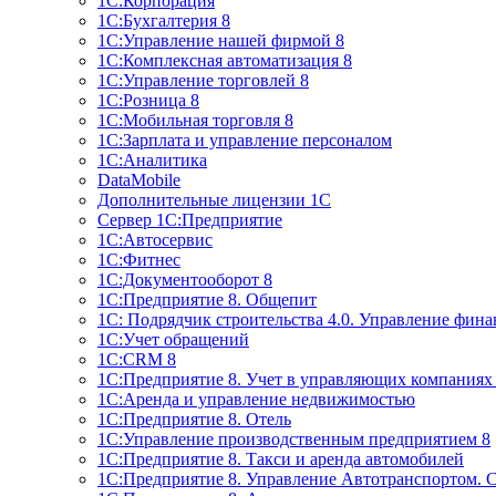
1С:Корпорация
1С:Бухгалтерия 8
1С:Управление нашей фирмой 8
1С:Комплексная автоматизация 8
1С:Управление торговлей 8
1С:Розница 8
1С:Мобильная торговля 8
1С:Зарплата и управление персоналом
1С:Аналитика
DataMobile
Дополнительные лицензии 1С
Сервер 1С:Предприятие
1С:Автосервис
1С:Фитнес
1С:Документооборот 8
1С:Предприятие 8. Общепит
1С: Подрядчик строительства 4.0. Управление фин
1С:Учет обращений
1C:CRM 8
1С:Предприятие 8. Учет в управляющих компани
1С:Аренда и управление недвижимостью
1С:Предприятие 8. Отель
1C:Управление производственным предприятием 8
1C:Предприятие 8. Такси и аренда автомобилей
1С:Предприятие 8. Управление Автотранспортом. 