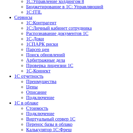
1С:Управление холдингом 8
Бюджетирование в 1С: Управляющий
1С:ITIL
Сервисы
1C:Контрагент
1С:Личный кабинет сотрудника
Распознавание документов 1С
1С-Доки
1CПАРК риски
Парсер цен
Поиск обновлений
Арбитражные дела
Проверка лицензии 1С
1С-Коннект
1C отчетность
Преимущества
Цены
Описание
Подключение
1С в облаке
Стоимость
Подключение
Виртуальный сервер 1С
Перенос базы в облако
Калькулятор 1С:Фреш