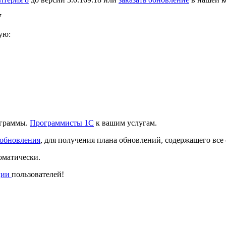
7
ую:
ограммы.
Программисты 1С
к вашим услугам.
 обновления
, для получения плана обновлений, содержащего все
оматически.
ции
пользователей!