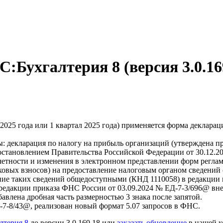
:Бухгалтерия 8 (версия 3.0.16
ь 2025 года или 1 квартал 2025 года) применяется форма деклар
: декларация по налогу на прибыль организаций (утверждена п
остановлением Правительства Российской Федерации от 30.12.2
етности и изменения в электронном представлении форм регла
овых взносов) на предоставление налоговым органом сведений 
ние таких сведений общедоступными (КНД 1110058) в редакции 
редакции приказа ФНС России от 03.09.2024 № ЕД-7-3/696@ внес
бавлена дробная часть размерностью 3 знака после запятой.
-7-8/43@, реализован новый формат 5.07 запросов в ФНС.
лтерия 8
до версии 3.0.169.18 или
заказать обновление
в нашей 