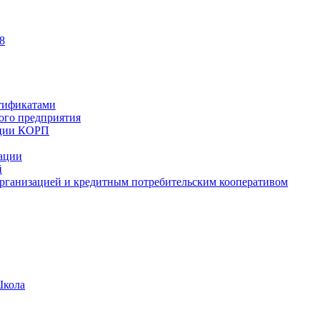
8
тификатами
ного предприятия
ации КОРП
зации
й
рганизацией и кредитным потребительским кооперативом
Школа