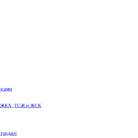
ансами
ях ЖКХ, ТСЖ и ЖСК
Стандарт