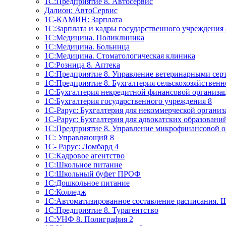
1C:Предприятие 8. Автосервис
Далион: АвтоСервис
1С-КАМИН: Зарплата
1С:Зарплата и кадры государственного учреждения 
1С:Медицина. Поликлиника
1С:Медицина. Больница
1С:Медицина. Стоматологическая клиника
1С:Розница 8. Аптека
1C:Предприятие 8. Управление ветеринарными сер
1С:Предприятие 8. Бухгалтерия сельскохозяйствен
1C:Бухгалтерия некредитной финансовой организ
1С:Бухгалтерия государственного учреждения 8
1С-Рарус: Бухгалтерия для некоммерческой органи
1С-Рарус: Бухгалтерия для адвокатских образовани
1С:Предприятие 8. Управление микрофинансовой о
1С: Управляющий 8
1С- Рарус: Ломбард 4
1С:Кадровое агентство
1С:Школьное питание
1С:Школьный буфет ПРОФ
1C:Дошкольное питание
1С:Колледж
1С:Автоматизированное составление расписания. 
1С:Предприятие 8. Турагентство
1С:УНФ 8. Полиграфия 2