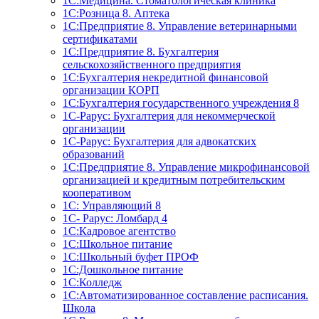
1С:Медицина. Стоматологическая клиника
1С:Розница 8. Аптека
1C:Предприятие 8. Управление ветеринарными
сертификатами
1С:Предприятие 8. Бухгалтерия
сельскохозяйственного предприятия
1C:Бухгалтерия некредитной финансовой
организации КОРП
1С:Бухгалтерия государственного учреждения 8
1С-Рарус: Бухгалтерия для некоммерческой
организации
1С-Рарус: Бухгалтерия для адвокатских
образований
1С:Предприятие 8. Управление микрофинансовой
организацией и кредитным потребительским
кооперативом
1С: Управляющий 8
1С- Рарус: Ломбард 4
1С:Кадровое агентство
1С:Школьное питание
1С:Школьный буфет ПРОФ
1C:Дошкольное питание
1С:Колледж
1С:Автоматизированное составление расписания.
Школа