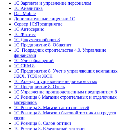
1С:Зарплата и управление персоналом
1С:Аналитика
DataMobile
Дополнительные лицензии 1С
Сервер 1С:Предприятие
1С:Автосервис
1С:Фитнес
1С:Документооборот 8
1С:Предприятие 8. Общепит
1С: Подрядчик строительства 4.0. Управление
финансами
1С:Учет обращений
1C:CRM 8
1С:Предприятие 8. Учет в управляющих компаниях
ЖКХ, ТСЖ и ЖСК
1С:Аренда и управление недвижимостью
1С:Предприятие 8. Отель
1C:Управление производственным предприятием 8
1С:Розница 8 Магазин строительных и отделочных
материалов
1С:Розница 8. Магазин автозапчастей
1С:Розница 8. Магазин бытовой техники и средств
связи
1С:Розница 8. Салон оптики
1С:Розница 8. Ювелирный магазин