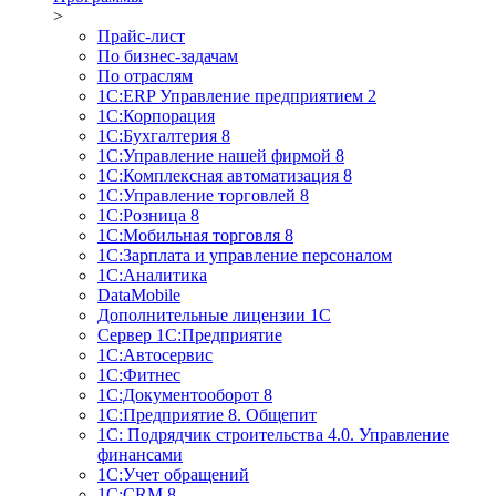
>
Прайс-лист
По бизнес-задачам
По отраслям
1C:ERP Управление предприятием 2
1С:Корпорация
1С:Бухгалтерия 8
1С:Управление нашей фирмой 8
1С:Комплексная автоматизация 8
1С:Управление торговлей 8
1С:Розница 8
1С:Мобильная торговля 8
1С:Зарплата и управление персоналом
1С:Аналитика
DataMobile
Дополнительные лицензии 1С
Сервер 1С:Предприятие
1С:Автосервис
1С:Фитнес
1С:Документооборот 8
1С:Предприятие 8. Общепит
1С: Подрядчик строительства 4.0. Управление
финансами
1С:Учет обращений
1C:CRM 8