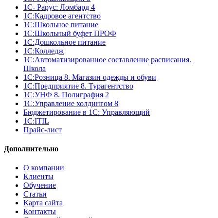
1С- Рарус: Ломбард 4
1С:Кадровое агентство
1С:Школьное питание
1С:Школьный буфет ПРОФ
1C:Дошкольное питание
1С:Колледж
1С:Автоматизированное составление расписания.
Школа
1С:Розница 8. Магазин одежды и обуви
1С:Предприятие 8. Турагентство
1С:УНФ 8. Полиграфия 2
1С:Управление холдингом 8
Бюджетирование в 1С: Управляющий
1С:ITIL
Прайс-лист
Дополнительно
О компании
Клиенты
Обучение
Статьи
Карта сайта
Контакты