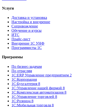
Услуги
Доставка и установка
Настройка и внедрение
Сопровождение
Обучение и курсы
ИТС
Прайс-лист
Внедрение 1С УНФ
Программисты 1С
Программы
По бизнес-задачам
По отраслям
1C:ERP Управление предприятием 2
1С:Корпорация
1С:Бухгалтерия 8
1С:Управление нашей фирмой 8
1С:Комплексная автоматизация 8
1С:Управление торговлей 8
1С:Розница 8
1С:Мобильная торговля 8