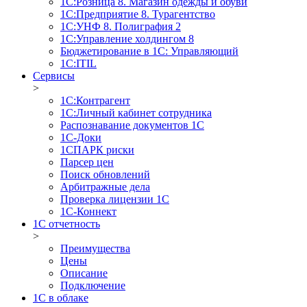
1С:Розница 8. Магазин одежды и обуви
1С:Предприятие 8. Турагентство
1С:УНФ 8. Полиграфия 2
1С:Управление холдингом 8
Бюджетирование в 1С: Управляющий
1С:ITIL
Сервисы
>
1C:Контрагент
1С:Личный кабинет сотрудника
Распознавание документов 1С
1С-Доки
1CПАРК риски
Парсер цен
Поиск обновлений
Арбитражные дела
Проверка лицензии 1С
1С-Коннект
1C отчетность
>
Преимущества
Цены
Описание
Подключение
1С в облаке