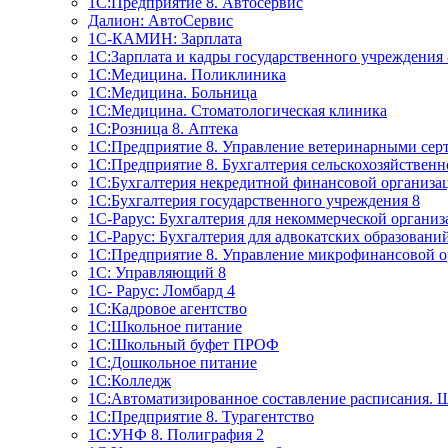
1C:Предприятие 8. Автосервис
Далион: АвтоСервис
1С-КАМИН: Зарплата
1С:Зарплата и кадры государственного учреждения 
1С:Медицина. Поликлиника
1С:Медицина. Больница
1С:Медицина. Стоматологическая клиника
1С:Розница 8. Аптека
1C:Предприятие 8. Управление ветеринарными сер
1С:Предприятие 8. Бухгалтерия сельскохозяйствен
1C:Бухгалтерия некредитной финансовой организ
1С:Бухгалтерия государственного учреждения 8
1С-Рарус: Бухгалтерия для некоммерческой органи
1С-Рарус: Бухгалтерия для адвокатских образовани
1С:Предприятие 8. Управление микрофинансовой о
1С: Управляющий 8
1С- Рарус: Ломбард 4
1С:Кадровое агентство
1С:Школьное питание
1С:Школьный буфет ПРОФ
1C:Дошкольное питание
1С:Колледж
1С:Автоматизированное составление расписания. 
1С:Предприятие 8. Турагентство
1С:УНФ 8. Полиграфия 2