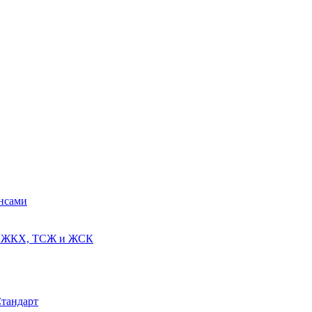
ансами
ях ЖКХ, ТСЖ и ЖСК
Стандарт