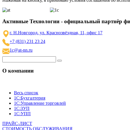
Нажимая на кнопку, я принимаю условия соглашения об исполь
Активные Технологии - официальный партнёр ф
г. Н.Новгород, ул. Краснозвёздная, 11, офис 17
+7 (831) 231 23 24
1c@at-nn.ru
О компании
Весь список
1С:Бухгалтерия
1С:Управление торговлей
1С:ЗУП
1С:УПП
ПРАЙС-ЛИСТ
СТОИМОСТЬ ОБСЛУЖИВАНИЯ