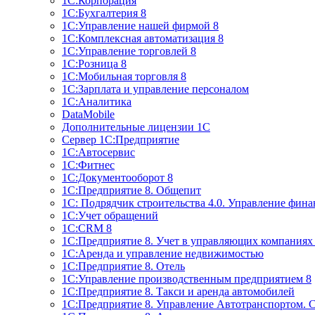
1С:Корпорация
1С:Бухгалтерия 8
1С:Управление нашей фирмой 8
1С:Комплексная автоматизация 8
1С:Управление торговлей 8
1С:Розница 8
1С:Мобильная торговля 8
1С:Зарплата и управление персоналом
1С:Аналитика
DataMobile
Дополнительные лицензии 1С
Сервер 1С:Предприятие
1С:Автосервис
1С:Фитнес
1С:Документооборот 8
1С:Предприятие 8. Общепит
1С: Подрядчик строительства 4.0. Управление фин
1С:Учет обращений
1C:CRM 8
1С:Предприятие 8. Учет в управляющих компани
1С:Аренда и управление недвижимостью
1С:Предприятие 8. Отель
1C:Управление производственным предприятием 8
1C:Предприятие 8. Такси и аренда автомобилей
1С:Предприятие 8. Управление Автотранспортом. 