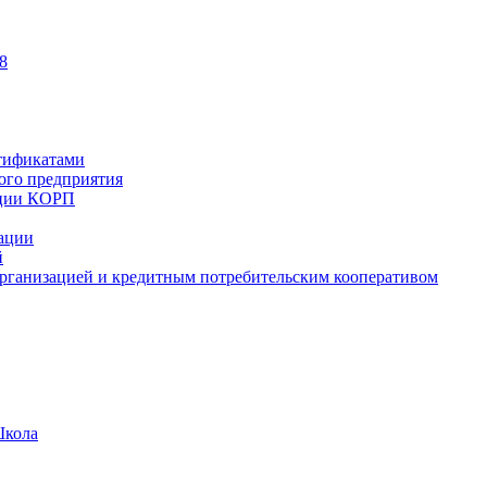
8
тификатами
ного предприятия
ации КОРП
зации
й
рганизацией и кредитным потребительским кооперативом
Школа