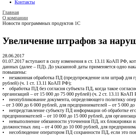
Контакты
Главная
О компании
Новости программных продуктов 1С
Увеличение штрафов за нару
28.06.2017
01.07.2017 вступают в силу изменения в ст. 13.11 КоАП РФ, к
данных (далее – ПД). До указанной даты применяется одно нак
повышены:
• незаконная обработка ПД (предупреждение или штраф для граж
рублей) (ч. 1 ст. 13.11 КоАП РФ);
• обработка ПД без согласия субъекта ПД, когда такое согласие
организаций – от 15 000 до 75 000 рублей) (ч. 2 ст. 13.11 КоАП 
• неопубликование документа, определяющего политику опера
– от 3 000 до 6 000 рублей, для предпринимателей – от 5 000 до 
• непредставление субъекту ПД информации об обработке его П
предпринимателей – от 10 000 до 15 000 рублей, для организаций
• невыполнение обязанности уточнения ПД, их блокировки или
должностных лиц – от 4 000 до 10 000 рублей, для предпринимате
• несоблюдение оператором ПД сохранности ПД, если это повл