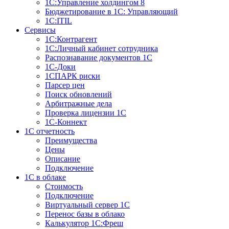
1С:Управление холдингом 8
Бюджетирование в 1С: Управляющий
1С:ITIL
Сервисы
1C:Контрагент
1С:Личный кабинет сотрудника
Распознавание документов 1С
1С-Доки
1CПАРК риски
Парсер цен
Поиск обновлений
Арбитражные дела
Проверка лицензии 1С
1С-Коннект
1C отчетность
Преимущества
Цены
Описание
Подключение
1С в облаке
Стоимость
Подключение
Виртуальный сервер 1С
Перенос базы в облако
Калькулятор 1С:Фреш