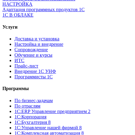
НАСТРОЙКА
Адаптация программных продуктов 1С
1С В ОБЛАКЕ
Услуги
Доставка и установка
Настройка и внедрение
Сопровождение
Обучение и курсы
ИТС
Прайс-лист
Внедрение 1С УНФ
Программисты 1С
Программы
По бизнес-задачам
По отраслям
1C:ERP Управление предприятием 2
1С:Корпорация
1С:Бухгалтерия 8
1С:Управление нашей фирмой 8
1С:Комплексная автоматизация 8