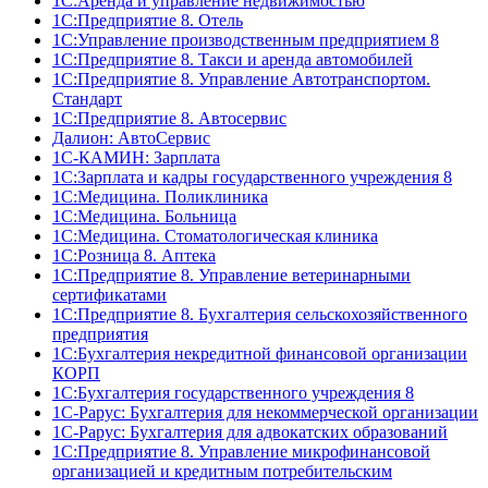
1С:Аренда и управление недвижимостью
1С:Предприятие 8. Отель
1C:Управление производственным предприятием 8
1C:Предприятие 8. Такси и аренда автомобилей
1С:Предприятие 8. Управление Автотранспортом.
Стандарт
1C:Предприятие 8. Автосервис
Далион: АвтоСервис
1С-КАМИН: Зарплата
1С:Зарплата и кадры государственного учреждения 8
1С:Медицина. Поликлиника
1С:Медицина. Больница
1С:Медицина. Стоматологическая клиника
1С:Розница 8. Аптека
1C:Предприятие 8. Управление ветеринарными
сертификатами
1С:Предприятие 8. Бухгалтерия сельскохозяйственного
предприятия
1C:Бухгалтерия некредитной финансовой организации
КОРП
1С:Бухгалтерия государственного учреждения 8
1С-Рарус: Бухгалтерия для некоммерческой организации
1С-Рарус: Бухгалтерия для адвокатских образований
1С:Предприятие 8. Управление микрофинансовой
организацией и кредитным потребительским