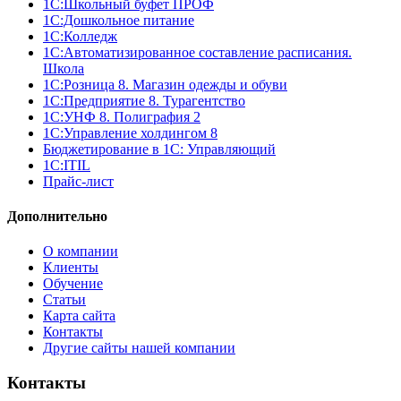
1С:Школьный буфет ПРОФ
1C:Дошкольное питание
1С:Колледж
1С:Автоматизированное составление расписания.
Школа
1С:Розница 8. Магазин одежды и обуви
1С:Предприятие 8. Турагентство
1С:УНФ 8. Полиграфия 2
1С:Управление холдингом 8
Бюджетирование в 1С: Управляющий
1С:ITIL
Прайс-лист
Дополнительно
О компании
Клиенты
Обучение
Статьи
Карта сайта
Контакты
Другие сайты нашей компании
Контакты