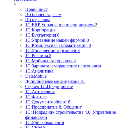
>
Прайс-лист
По бизнес-задачам
По отраслям
1C:ERP Управление предприятием 2
1С:Корпорация
1С:Бухгалтерия 8
1С:Управление нашей фирмой 8
1С:Комплексная автоматизация 8
1С:Управление торговлей 8
1С:Розница 8
1С:Мобильная торговля 8
1С:Зарплата и управление персоналом
1С:Аналитика
DataMobile
Дополнительные лицензии 1С
Сервер 1С:Предприятие
1С:Автосервис
1С:Фитнес
1С:Документооборот 8
1С:Предприятие 8. Общепит
1С: Подрядчик строительства 4.0. Управление
финансами
1С:Учет обращений
1C:CRM 8