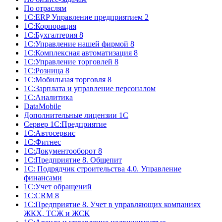
По отраслям
1C:ERP Управление предприятием 2
1С:Корпорация
1С:Бухгалтерия 8
1С:Управление нашей фирмой 8
1С:Комплексная автоматизация 8
1С:Управление торговлей 8
1С:Розница 8
1С:Мобильная торговля 8
1С:Зарплата и управление персоналом
1С:Аналитика
DataMobile
Дополнительные лицензии 1С
Сервер 1С:Предприятие
1С:Автосервис
1С:Фитнес
1С:Документооборот 8
1С:Предприятие 8. Общепит
1С: Подрядчик строительства 4.0. Управление
финансами
1С:Учет обращений
1C:CRM 8
1С:Предприятие 8. Учет в управляющих компаниях
ЖКХ, ТСЖ и ЖСК