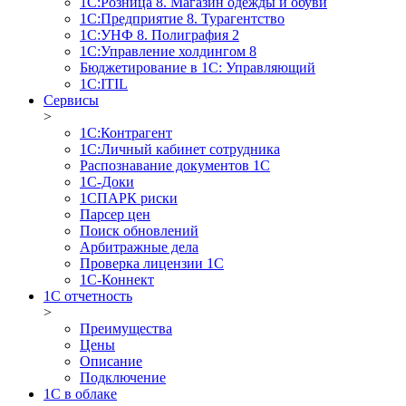
1С:Розница 8. Магазин одежды и обуви
1С:Предприятие 8. Турагентство
1С:УНФ 8. Полиграфия 2
1С:Управление холдингом 8
Бюджетирование в 1С: Управляющий
1С:ITIL
Сервисы
>
1C:Контрагент
1С:Личный кабинет сотрудника
Распознавание документов 1С
1С-Доки
1CПАРК риски
Парсер цен
Поиск обновлений
Арбитражные дела
Проверка лицензии 1С
1С-Коннект
1C отчетность
>
Преимущества
Цены
Описание
Подключение
1С в облаке