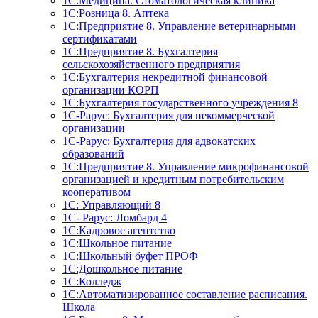
1С:Медицина. Стоматологическая клиника
1С:Розница 8. Аптека
1C:Предприятие 8. Управление ветеринарными
сертификатами
1С:Предприятие 8. Бухгалтерия
сельскохозяйственного предприятия
1C:Бухгалтерия некредитной финансовой
организации КОРП
1С:Бухгалтерия государственного учреждения 8
1С-Рарус: Бухгалтерия для некоммерческой
организации
1С-Рарус: Бухгалтерия для адвокатских
образований
1С:Предприятие 8. Управление микрофинансовой
организацией и кредитным потребительским
кооперативом
1С: Управляющий 8
1С- Рарус: Ломбард 4
1С:Кадровое агентство
1С:Школьное питание
1С:Школьный буфет ПРОФ
1C:Дошкольное питание
1С:Колледж
1С:Автоматизированное составление расписания.
Школа