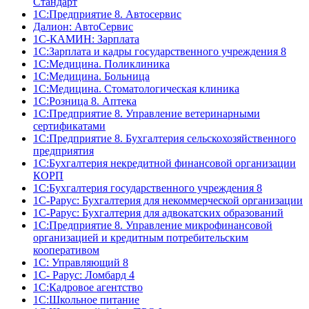
Стандарт
1C:Предприятие 8. Автосервис
Далион: АвтоСервис
1С-КАМИН: Зарплата
1С:Зарплата и кадры государственного учреждения 8
1С:Медицина. Поликлиника
1С:Медицина. Больница
1С:Медицина. Стоматологическая клиника
1С:Розница 8. Аптека
1C:Предприятие 8. Управление ветеринарными
сертификатами
1С:Предприятие 8. Бухгалтерия сельскохозяйственного
предприятия
1C:Бухгалтерия некредитной финансовой организации
КОРП
1С:Бухгалтерия государственного учреждения 8
1С-Рарус: Бухгалтерия для некоммерческой организации
1С-Рарус: Бухгалтерия для адвокатских образований
1С:Предприятие 8. Управление микрофинансовой
организацией и кредитным потребительским
кооперативом
1С: Управляющий 8
1С- Рарус: Ломбард 4
1С:Кадровое агентство
1С:Школьное питание