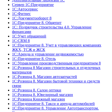
Дополнительные лицензии 1С
Сервер 1С:Предприятие
1С:Автосервис
1С:Фитнес
1С:Документооборот 8
1С:Предприятие 8. Общепит
1С: Подрядчик строительства 4.0. Управление
финансами
1С:Учет обращений
1C:CRM 8
1С:Предприятие 8. Учет в управляющих компаниях
ЖКХ, ТСЖ и ЖСК
1С:Аренда и управление недвижимостью
1С:Предприятие 8. Отель
1C:Управление производственным предприятием 8
1С:Розница 8 Магазин строительных и отделочных
материалов
1С:Розница 8. Магазин автозапчастей
1С:Розница 8. Магазин бытовой техники и средств
связи
1С:Розница 8. Салон оптики
1С:Розница 8. Ювелирный магазин
1С:Розница Книжный магазин
1C:Предприятие 8. Такси и аренда автомобилей
1С:Предприятие 8. Управление Автотранспортом.