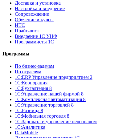
Доставка и установка
Настройка и внедрение
Сопровождение
Обучение и курсы
ИТС
Прайс-лист
Внедрение 1С УНФ
Программисты 1С
Программы
По бизнес-задачам
По отраслям
1C:ERP Управление предприятием 2
1С:Корпорация
1С:Бухгалтерия 8
1С:Управление нашей фирмой 8
1С:Комплексная автоматизация 8
1С:Управление торговлей 8
1С:Розница 8
1С:Мобильная торговля 8
1С:Зарплата и управление персоналом
1С:Аналитика
DataMobile