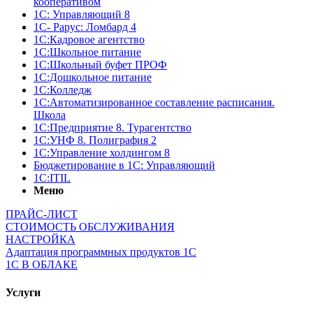
кооперативом
1С: Управляющий 8
1С- Рарус: Ломбард 4
1С:Кадровое агентство
1С:Школьное питание
1С:Школьный буфет ПРОФ
1C:Дошкольное питание
1С:Колледж
1С:Автоматизированное составление расписания.
Школа
1С:Предприятие 8. Турагентство
1С:УНФ 8. Полиграфия 2
1С:Управление холдингом 8
Бюджетирование в 1С: Управляющий
1С:ITIL
Меню
ПРАЙС-ЛИСТ
СТОИМОСТЬ ОБСЛУЖИВАНИЯ
НАСТРОЙКА
Адаптация программных продуктов 1С
1С В ОБЛАКЕ
Услуги