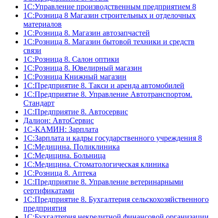
1C:Управление производственным предприятием 8
1С:Розница 8 Магазин строительных и отделочных
материалов
1С:Розница 8. Магазин автозапчастей
1С:Розница 8. Магазин бытовой техники и средств
связи
1С:Розница 8. Салон оптики
1С:Розница 8. Ювелирный магазин
1С:Розница Книжный магазин
1C:Предприятие 8. Такси и аренда автомобилей
1С:Предприятие 8. Управление Автотранспортом.
Стандарт
1C:Предприятие 8. Автосервис
Далион: АвтоСервис
1С-КАМИН: Зарплата
1С:Зарплата и кадры государственного учреждения 8
1С:Медицина. Поликлиника
1С:Медицина. Больница
1С:Медицина. Стоматологическая клиника
1С:Розница 8. Аптека
1C:Предприятие 8. Управление ветеринарными
сертификатами
1С:Предприятие 8. Бухгалтерия сельскохозяйственного
предприятия
1C:Бухгалтерия некредитной финансовой организации