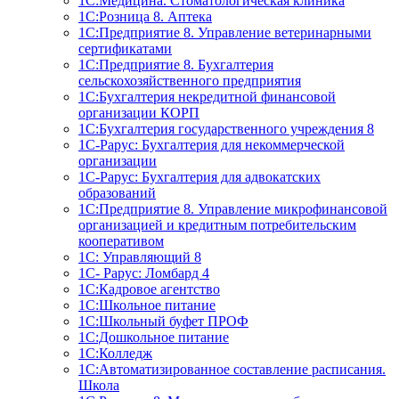
1С:Медицина. Стоматологическая клиника
1С:Розница 8. Аптека
1C:Предприятие 8. Управление ветеринарными
сертификатами
1С:Предприятие 8. Бухгалтерия
сельскохозяйственного предприятия
1C:Бухгалтерия некредитной финансовой
организации КОРП
1С:Бухгалтерия государственного учреждения 8
1С-Рарус: Бухгалтерия для некоммерческой
организации
1С-Рарус: Бухгалтерия для адвокатских
образований
1С:Предприятие 8. Управление микрофинансовой
организацией и кредитным потребительским
кооперативом
1С: Управляющий 8
1С- Рарус: Ломбард 4
1С:Кадровое агентство
1С:Школьное питание
1С:Школьный буфет ПРОФ
1C:Дошкольное питание
1С:Колледж
1С:Автоматизированное составление расписания.
Школа