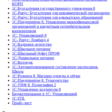
КОРП
1С:Бухгалтерия государственного учреждения 8
1С-Рарус: Бухгалтерия для некоммерческой организации
1С-Рарус: Бухгалтерия для адвокатских образований
1С:Предприятие 8. Управление микрофинансовой
организацией и кредитным потребительским
кооперативом
1С: Управляющий 8
1С- Рарус: Ломбард 4
1С:Кадровое агентство
1С:Школьное питание
1С:Школьный буфет ПРОФ
1C:Дошкольное питание
1С:Колледж
1С:Автоматизированное составление расписания.
Школа
1С:Розница 8. Магазин одежды и обуви
1С:Предприятие 8. Турагентство
1С:УНФ 8. Полиграфия 2
1С:Управление холдингом 8
Бюджетирование в 1С: Управляющий
1С:ITIL
Прайс-лист