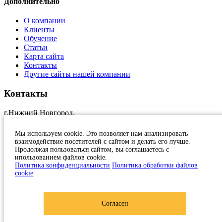
Дополнительно
О компании
Клиенты
Обучение
Статьи
Карта сайта
Контакты
Другие сайты нашей компании
Контакты
г.Нижний Новгород,
ул.Краснозвездная, 11, оф.17
+7 (831)
231 23 24
Мы используем cookie. Это позволяет нам анализировать
1c@at-nn.ru
взаимодействие посетителей с сайтом и делать его лучше.
2026, Активные Технологии
Продолжая пользоваться сайтом, вы соглашаетесь с
ипользованием файлов cookie.
Политика конфиденциальности
Политика конфиденциальности
Политика обработки файлов
cookie
Согласен