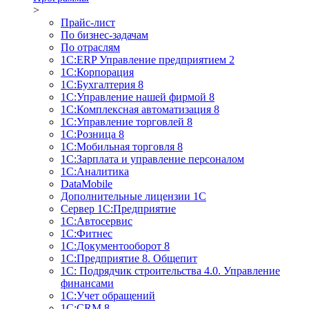
>
Прайс-лист
По бизнес-задачам
По отраслям
1C:ERP Управление предприятием 2
1С:Корпорация
1С:Бухгалтерия 8
1С:Управление нашей фирмой 8
1С:Комплексная автоматизация 8
1С:Управление торговлей 8
1С:Розница 8
1С:Мобильная торговля 8
1С:Зарплата и управление персоналом
1С:Аналитика
DataMobile
Дополнительные лицензии 1С
Сервер 1С:Предприятие
1С:Автосервис
1С:Фитнес
1С:Документооборот 8
1С:Предприятие 8. Общепит
1С: Подрядчик строительства 4.0. Управление
финансами
1С:Учет обращений
1C:CRM 8