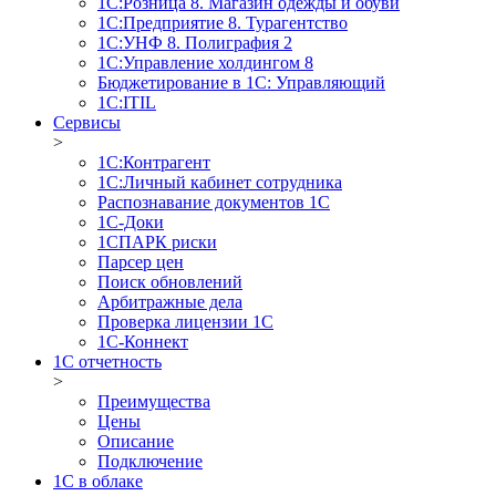
1С:Розница 8. Магазин одежды и обуви
1С:Предприятие 8. Турагентство
1С:УНФ 8. Полиграфия 2
1С:Управление холдингом 8
Бюджетирование в 1С: Управляющий
1С:ITIL
Сервисы
>
1C:Контрагент
1С:Личный кабинет сотрудника
Распознавание документов 1С
1С-Доки
1CПАРК риски
Парсер цен
Поиск обновлений
Арбитражные дела
Проверка лицензии 1С
1С-Коннект
1C отчетность
>
Преимущества
Цены
Описание
Подключение
1С в облаке