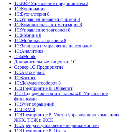
1C:ERP Управление предприятием 2
1С:Корпорация
1С:Бухгалтерия 8
1С:Управление нашей фирмой 8
1С:Комплексная автоматизация 8
1С:Управление торговлей 8
1С:Розница 8
1С:Мобильная торговля 8
1С:Зарплата и управление персоналом
1С:Аналитика
DataMobile
Дополнительные лицензии 1С
Сервер 1С:Предприятие
1С:Автосервис
1С:Фитнес
1С:Документооборот 8
1С:Предприятие 8. Общепит
1С: Подрядчик строительства 4.0. Управление
финансами
1С:Учет обращений
1C:CRM 8
1С:Предприятие 8. Учет в управляющих компаниях
ЖКХ, ТСЖ и ЖСК
1С:Аренда и управление недвижимостью
1С:Предприятие 8. Отель