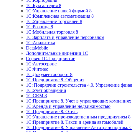
1С:Корпорация
1С:Бухгалтерия 8
1С:Управление нашей фирмой 8
1С:Комплексная автоматизация 8
1С:Управление торговлей 8
1С:Розница 8
1С:Мобильная торговля 8
1С:Зарплата и управление персоналом
1С:Аналитика
DataMobile
Дополнительные лицензии 1С
Сервер 1С:Предприятие
1С:Автосервис
1С:Фитнес
1С:Документооборот 8
1С:Предприятие 8. Общепит
1С: Подрядчик строительства 4.0. Управление фин
1С:Учет обращений
1C:CRM 8
1С:Предприятие 8. Учет в управляющих компани
1С:Аренда и управление недвижимостью
1С:Предприятие 8. Отель
1C:Управление производственным предприятием 8
1C:Предприятие 8. Такси и аренда автомобилей
1С:Предприятие 8. Управление Автотранспортом. 