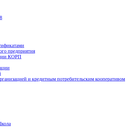
8
тификатами
ного предприятия
ации КОРП
зации
й
рганизацией и кредитным потребительским кооперативом
Школа