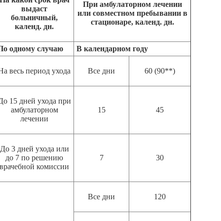
При амбулаторном лечении
выдаст
или совместном пребывании в
больничный,
стационаре, календ. дн.
календ. дн.
По одному случаю
В календарном году
На весь период ухода
Все дни
60 (90**)
До 15 дней ухода при
амбулаторном
15
45
лечении
До 3 дней ухода или
до 7 по решению
7
30
врачебной комиссии
Все дни
120