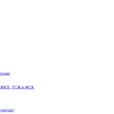
ансами
ях ЖКХ, ТСЖ и ЖСК
Стандарт