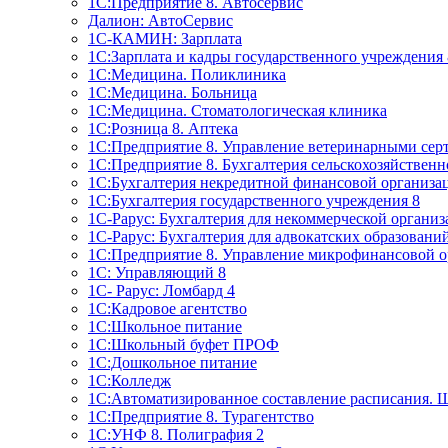
1C:Предприятие 8. Автосервис
Далион: АвтоСервис
1С-КАМИН: Зарплата
1С:Зарплата и кадры государственного учреждения 
1С:Медицина. Поликлиника
1С:Медицина. Больница
1С:Медицина. Стоматологическая клиника
1С:Розница 8. Аптека
1C:Предприятие 8. Управление ветеринарными сер
1С:Предприятие 8. Бухгалтерия сельскохозяйствен
1C:Бухгалтерия некредитной финансовой организ
1С:Бухгалтерия государственного учреждения 8
1С-Рарус: Бухгалтерия для некоммерческой органи
1С-Рарус: Бухгалтерия для адвокатских образовани
1С:Предприятие 8. Управление микрофинансовой о
1С: Управляющий 8
1С- Рарус: Ломбард 4
1С:Кадровое агентство
1С:Школьное питание
1С:Школьный буфет ПРОФ
1C:Дошкольное питание
1С:Колледж
1С:Автоматизированное составление расписания. 
1С:Предприятие 8. Турагентство
1С:УНФ 8. Полиграфия 2