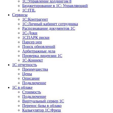
1С:Управление холдингом 8
Бюджетирование в 1С: Управляющий
1С:ITIL
Сервисы
1C:Контрагент
1С:Личный кабинет сотрудника
Распознавание документов 1С
1С-Доки
1CПАРК риски
Парсер цен
Поиск обновлений
Арбитражные дела
Проверка лицензии 1С
1С-Коннект
1C отчетность
Преимущества
Цены
Описание
Подключение
1С в облаке
Стоимость
Подключение
Виртуальный сервер 1С
Перенос базы в облако
Калькулятор 1С:Фреш