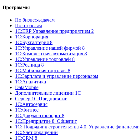
Программы
По бизнес-задачам
По отраслям
1C:ERP Управление предприятием 2
1С:Корпорация
1С:Бухгалтерия 8
1С:Управление нашей фирмой 8
1С:Комплексная автоматизация 8
1С:Управление торговлей 8
1С:Розница 8
1С:Мобильная торговля 8
1С:Зарплата и управление персоналом
1С:Аналитика
DataMobile
Дополнительные лицензии 1С
Сервер 1С:Предприятие
1С:Автосервис
1С:Фитнес
1С:Документооборот 8
1С:Предприятие 8. Общепит
1С: Подрядчик строительства 4.0. Управление финансами
1С:Учет обращений
1C:CRM 8