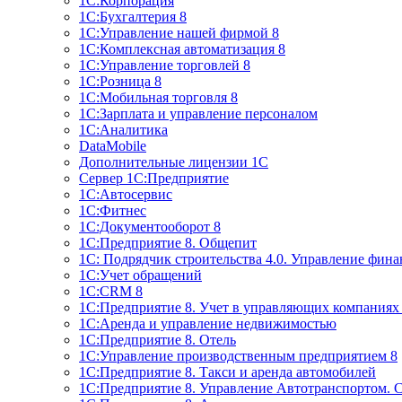
1С:Корпорация
1С:Бухгалтерия 8
1С:Управление нашей фирмой 8
1С:Комплексная автоматизация 8
1С:Управление торговлей 8
1С:Розница 8
1С:Мобильная торговля 8
1С:Зарплата и управление персоналом
1С:Аналитика
DataMobile
Дополнительные лицензии 1С
Сервер 1С:Предприятие
1С:Автосервис
1С:Фитнес
1С:Документооборот 8
1С:Предприятие 8. Общепит
1С: Подрядчик строительства 4.0. Управление фин
1С:Учет обращений
1C:CRM 8
1С:Предприятие 8. Учет в управляющих компани
1С:Аренда и управление недвижимостью
1С:Предприятие 8. Отель
1C:Управление производственным предприятием 8
1C:Предприятие 8. Такси и аренда автомобилей
1С:Предприятие 8. Управление Автотранспортом. 