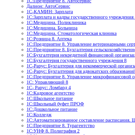
1C:Предприятие 8. Автосервис
Далион: АвтоСервис
1С-КАМИН: Зарплата
1С:Зарплата и кадры государственного учреждения 
1С:Медицина. Поликлиника
1С:Медицина. Больница
1С:Медицина. Стоматологическая клиника
1С:Розница 8. Аптека
1C:Предприятие 8. Управление ветеринарными сер
1С:Предприятие 8. Бухгалтерия сельскохозяйствен
1C:Бухгалтерия некредитной финансовой организ
1С:Бухгалтерия государственного учреждения 8
1С-Рарус: Бухгалтерия для некоммерческой органи
1С-Рарус: Бухгалтерия для адвокатских образовани
1С:Предприятие 8. Управление микрофинансовой о
1С: Управляющий 8
1С- Рарус: Ломбард 4
1С:Кадровое агентство
1С:Школьное питание
1С:Школьный буфет ПРОФ
1C:Дошкольное питание
1С:Колледж
1С:Автоматизированное составление расписания. 
1С:Предприятие 8. Турагентство
1С:УНФ 8. Полиграфия 2