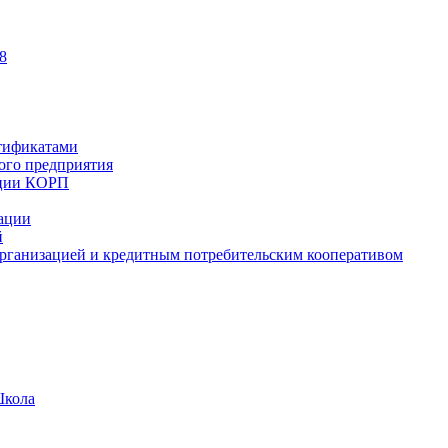
8
тификатами
ного предприятия
ации КОРП
зации
й
рганизацией и кредитным потребительским кооперативом
Школа