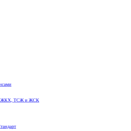
ансами
ях ЖКХ, ТСЖ и ЖСК
Стандарт