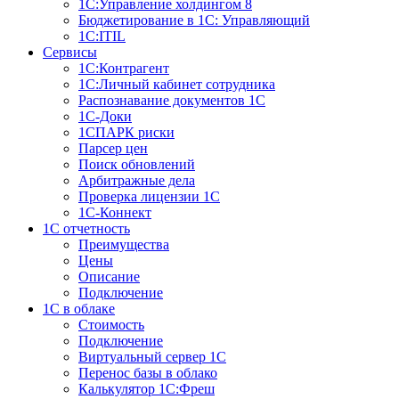
1С:Управление холдингом 8
Бюджетирование в 1С: Управляющий
1С:ITIL
Сервисы
1C:Контрагент
1С:Личный кабинет сотрудника
Распознавание документов 1С
1С-Доки
1CПАРК риски
Парсер цен
Поиск обновлений
Арбитражные дела
Проверка лицензии 1С
1С-Коннект
1C отчетность
Преимущества
Цены
Описание
Подключение
1С в облаке
Стоимость
Подключение
Виртуальный сервер 1С
Перенос базы в облако
Калькулятор 1С:Фреш