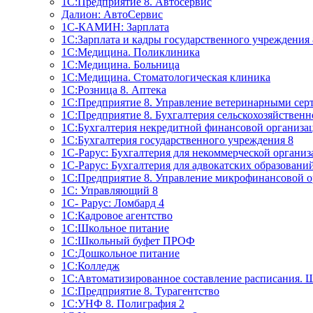
1C:Предприятие 8. Автосервис
Далион: АвтоСервис
1С-КАМИН: Зарплата
1С:Зарплата и кадры государственного учреждения 
1С:Медицина. Поликлиника
1С:Медицина. Больница
1С:Медицина. Стоматологическая клиника
1С:Розница 8. Аптека
1C:Предприятие 8. Управление ветеринарными сер
1С:Предприятие 8. Бухгалтерия сельскохозяйствен
1C:Бухгалтерия некредитной финансовой организ
1С:Бухгалтерия государственного учреждения 8
1С-Рарус: Бухгалтерия для некоммерческой органи
1С-Рарус: Бухгалтерия для адвокатских образовани
1С:Предприятие 8. Управление микрофинансовой о
1С: Управляющий 8
1С- Рарус: Ломбард 4
1С:Кадровое агентство
1С:Школьное питание
1С:Школьный буфет ПРОФ
1C:Дошкольное питание
1С:Колледж
1С:Автоматизированное составление расписания. 
1С:Предприятие 8. Турагентство
1С:УНФ 8. Полиграфия 2