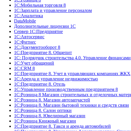
1С:Мобильная торговля 8
1С:Зарплата и управление персоналом
1С:Аналитика
DataMobile
Дополнительные лицензии 1С
Сервер 1С:Предприятие
1С:Автосервис
1С:Фитнес
1С:Документооборот 8
1С:Предприятие 8. Общепит
1С: Подрядчик строительства 4.0. Управление финансами
1С:Учет обращений
1C:CRM 8
1С:Предприятие 8. Учет в управляющих компаниях ЖК
1С:Аренда и управление недвижимостью
1С:Предприятие 8. Отель
1C:Управление производственным предприятием 8
1С:Розница 8 Магазин строительных и отделочных матер
1С:Розница 8. Магазин автозапчастей
1С:Розница 8. Магазин бытовой техники и средств связи
1С:Розница 8. Салон оптики
1С:Розница 8. Ювелирный магазин
1С:Розница Книжный магазин
1C:Предприятие 8. Такси и аренда автомобилей