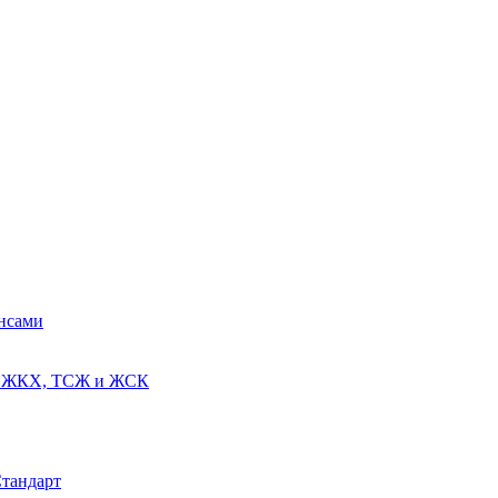
ансами
ях ЖКХ, ТСЖ и ЖСК
Стандарт