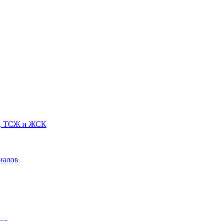
Х, ТСЖ и ЖСК
иалов