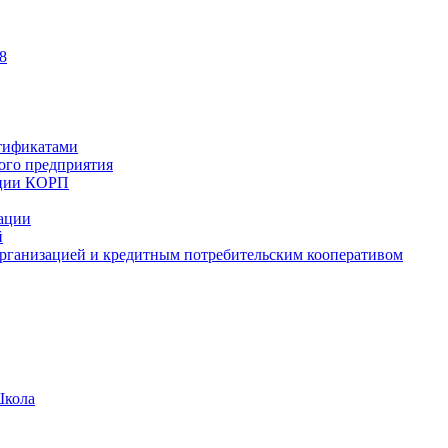
8
тификатами
ного предприятия
ации КОРП
зации
й
рганизацией и кредитным потребительским кооперативом
Школа