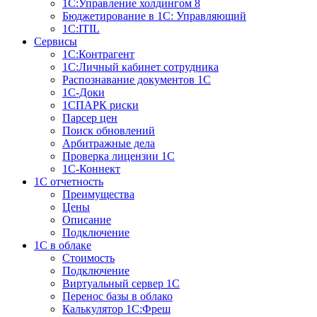
1С:Управление холдингом 8
Бюджетирование в 1С: Управляющий
1С:ITIL
Сервисы
1C:Контрагент
1С:Личный кабинет сотрудника
Распознавание документов 1С
1С-Доки
1CПАРК риски
Парсер цен
Поиск обновлений
Арбитражные дела
Проверка лицензии 1С
1С-Коннект
1C отчетность
Преимущества
Цены
Описание
Подключение
1С в облаке
Стоимость
Подключение
Виртуальный сервер 1С
Перенос базы в облако
Калькулятор 1С:Фреш