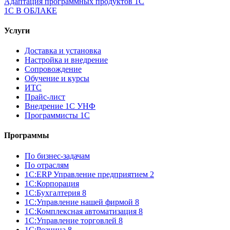
Адаптация программных продуктов 1С
1С В ОБЛАКЕ
Услуги
Доставка и установка
Настройка и внедрение
Сопровождение
Обучение и курсы
ИТС
Прайс-лист
Внедрение 1С УНФ
Программисты 1С
Программы
По бизнес-задачам
По отраслям
1C:ERP Управление предприятием 2
1С:Корпорация
1С:Бухгалтерия 8
1С:Управление нашей фирмой 8
1С:Комплексная автоматизация 8
1С:Управление торговлей 8
1С:Розница 8