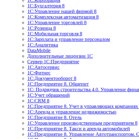
1С:Корпорация
1С:Бухгалтерия 8
1С:Управление нашей фирмой 8
1С:Комплексная автоматизация 8
1С:Управление торговлей 8
1С:Розница 8
1С:Мобильная торговля 8
1С:Зарплата и управление персоналом
1С:Аналитика
DataMobile
Дополнительные лицензии 1С
Сервер 1С:Предприятие
1С:Автосервис
1С:Фитнес
1С:Документооборот 8
1С:Предприятие 8. Общепит
1С: Подрядчик строительства 4.0. Управление фин
1С:Учет обращений
1C:CRM 8
1С:Предприятие 8. Учет в управляющих компани
1С:Аренда и управление недвижимостью
1С:Предприятие 8. Отель
1C:Управление производственным предприятием 8
1C:Предприятие 8. Такси и аренда автомобилей
1С:Предприятие 8. Управление Автотранспортом. 