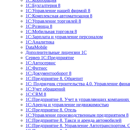
1С:Корпорация
1С:Бухгалтерия 8
1С:Управление нашей фирмой 8
1С:Комплексная автоматизация 8
1С:Управление торговлей 8
1С:Розница 8
1С:Мобильная торговля 8
1С:Зарплата и управление персоналом
1С:Аналитика
DataMobile
Дополнительные лицензии 1С
Сервер 1С:Предприятие
1С:Автосервис
1С:Фитнес
1С:Документооборот 8
1С:Предприятие 8. Общепит
1С: Подрядчик строительства 4.0. Управление фин
1С:Учет обращений
1C:CRM 8
1С:Предприятие 8. Учет в управляющих компани
1С:Аренда и управление недвижимостью
1С:Предприятие 8. Отель
1C:Управление производственным предприятием 8
1C:Предприятие 8. Такси и аренда автомобилей
1С:Предприятие 8. Управление Автотранспортом. 