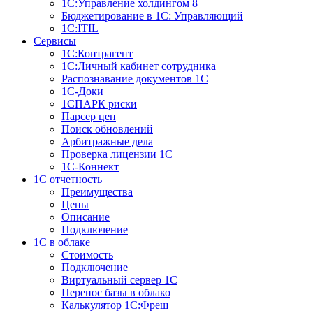
1С:Управление холдингом 8
Бюджетирование в 1С: Управляющий
1С:ITIL
Сервисы
1C:Контрагент
1С:Личный кабинет сотрудника
Распознавание документов 1С
1С-Доки
1CПАРК риски
Парсер цен
Поиск обновлений
Арбитражные дела
Проверка лицензии 1С
1С-Коннект
1C отчетность
Преимущества
Цены
Описание
Подключение
1С в облаке
Стоимость
Подключение
Виртуальный сервер 1С
Перенос базы в облако
Калькулятор 1С:Фреш