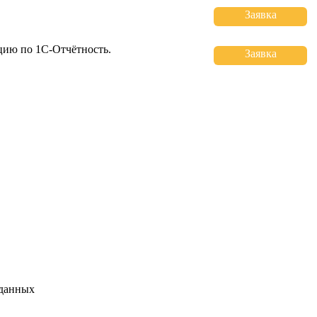
Заявка
цию по 1С-Отчётность.
Заявка
 данных