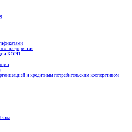
8
тификатами
ного предприятия
ации КОРП
зации
й
рганизацией и кредитным потребительским кооперативом
Школа