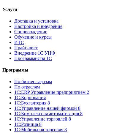
Услуги
Доставка и установка
Настройка и внедрение
Сопровождение
Обучение и курсы
ИТС
Прайс-лист
Внедрение 1С УНФ
Программисты 1С
Программы
По бизнес-задачам
По отраслям
1C:ERP Управление предприятием 2
1С:Корпорация
1С:Бухгалтерия 8
1С:Управление нашей фирмой 8
1С:Комплексная автоматизация 8
1С:Управление торговлей 8
1С:Розница 8
1С:Мобильная торговля 8