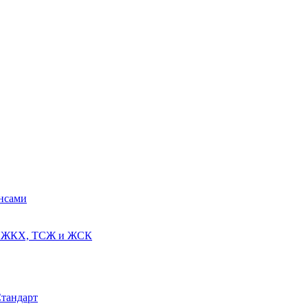
ансами
ях ЖКХ, ТСЖ и ЖСК
Стандарт