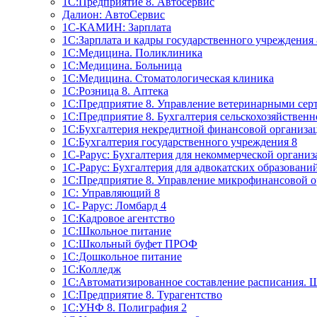
1C:Предприятие 8. Автосервис
Далион: АвтоСервис
1С-КАМИН: Зарплата
1С:Зарплата и кадры государственного учреждения 
1С:Медицина. Поликлиника
1С:Медицина. Больница
1С:Медицина. Стоматологическая клиника
1С:Розница 8. Аптека
1C:Предприятие 8. Управление ветеринарными сер
1С:Предприятие 8. Бухгалтерия сельскохозяйствен
1C:Бухгалтерия некредитной финансовой организ
1С:Бухгалтерия государственного учреждения 8
1С-Рарус: Бухгалтерия для некоммерческой органи
1С-Рарус: Бухгалтерия для адвокатских образовани
1С:Предприятие 8. Управление микрофинансовой о
1С: Управляющий 8
1С- Рарус: Ломбард 4
1С:Кадровое агентство
1С:Школьное питание
1С:Школьный буфет ПРОФ
1C:Дошкольное питание
1С:Колледж
1С:Автоматизированное составление расписания. 
1С:Предприятие 8. Турагентство
1С:УНФ 8. Полиграфия 2