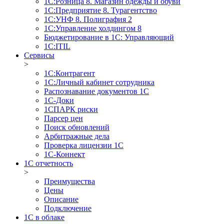
1С:Розница 8. Магазин одежды и обуви
1С:Предприятие 8. Турагентство
1С:УНФ 8. Полиграфия 2
1С:Управление холдингом 8
Бюджетирование в 1С: Управляющий
1С:ITIL
Сервисы
>
1C:Контрагент
1С:Личный кабинет сотрудника
Распознавание документов 1С
1С-Доки
1CПАРК риски
Парсер цен
Поиск обновлений
Арбитражные дела
Проверка лицензии 1С
1С-Коннект
1C отчетность
>
Преимущества
Цены
Описание
Подключение
1С в облаке