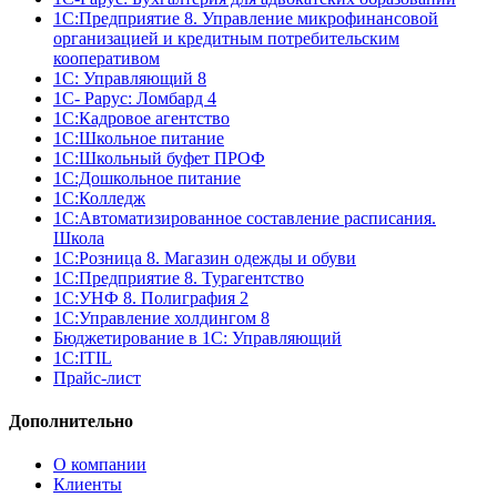
1С:Предприятие 8. Управление микрофинансовой
организацией и кредитным потребительским
кооперативом
1С: Управляющий 8
1С- Рарус: Ломбард 4
1С:Кадровое агентство
1С:Школьное питание
1С:Школьный буфет ПРОФ
1C:Дошкольное питание
1С:Колледж
1С:Автоматизированное составление расписания.
Школа
1С:Розница 8. Магазин одежды и обуви
1С:Предприятие 8. Турагентство
1С:УНФ 8. Полиграфия 2
1С:Управление холдингом 8
Бюджетирование в 1С: Управляющий
1С:ITIL
Прайс-лист
Дополнительно
О компании
Клиенты