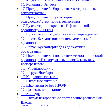
1С:Медицина. Стоматологическая клиника
1С:Розница 8. Аптека
1C:Предприятие 8. Управление ветеринарными
сертификатами
1С:Предприятие 8. Бухгалтерия
сельскохозяйственного предприятия
1C:Бухгалтерия некредитной финансовой
организации КОРП
1С:Бухгалтерия государственного учреждения 8
1С-Рарус: Бухгалтерия для некоммерческой
организации
1С-Рарус: Бухгалтерия для адвокатских
образований
1С:Предприятие 8. Управление микрофинансовой
организацией и кредитным потребительским
кооперативом
1С: Управляющий 8
1С- Рарус: Ломбард 4
1С:Кадровое агентство
1С:Школьное питание
1С:Школьный буфет ПРОФ
1C:Дошкольное питание
1С:Колледж
1С:Автоматизированное составление расписания.
Школа