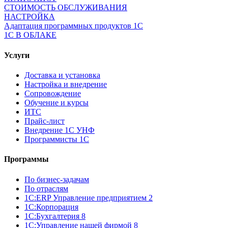
СТОИМОСТЬ ОБСЛУЖИВАНИЯ
НАСТРОЙКА
Адаптация программных продуктов 1С
1С В ОБЛАКЕ
Услуги
Доставка и установка
Настройка и внедрение
Сопровождение
Обучение и курсы
ИТС
Прайс-лист
Внедрение 1С УНФ
Программисты 1С
Программы
По бизнес-задачам
По отраслям
1C:ERP Управление предприятием 2
1С:Корпорация
1С:Бухгалтерия 8
1С:Управление нашей фирмой 8