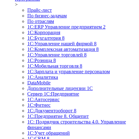
>
Прайс-лист
По бизнес-задачам
По отраслям
1C:ERP Управление предприятием 2
1С:Корпорация
1С:Бухгалтерия 8
1С:Управление нашей фирмой 8
1С:Комплексная автоматизация 8
1С:Управление торговлей 8
1С:Розница 8
1С:Мобильная торговля 8
1С:Зарплата и управление персоналом
1С:Аналитика
DataMobile
Дополнительные лицензии 1С
Сервер 1С:Предприятие
1С:Автосервис
1С:Фитнес
1С:Документооборот 8
1С:Предприятие 8. Общепит
1С: Подрядчик строительства 4.0. Управление
финансами
1С:Учет обращений
1C:CRM 8