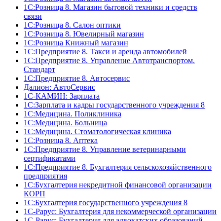
1С:Розница 8. Магазин бытовой техники и средств
связи
1С:Розница 8. Салон оптики
1С:Розница 8. Ювелирный магазин
1С:Розница Книжный магазин
1C:Предприятие 8. Такси и аренда автомобилей
1С:Предприятие 8. Управление Автотранспортом.
Стандарт
1C:Предприятие 8. Автосервис
Далион: АвтоСервис
1С-КАМИН: Зарплата
1С:Зарплата и кадры государственного учреждения 8
1С:Медицина. Поликлиника
1С:Медицина. Больница
1С:Медицина. Стоматологическая клиника
1С:Розница 8. Аптека
1C:Предприятие 8. Управление ветеринарными
сертификатами
1С:Предприятие 8. Бухгалтерия сельскохозяйственного
предприятия
1C:Бухгалтерия некредитной финансовой организации
КОРП
1С:Бухгалтерия государственного учреждения 8
1С-Рарус: Бухгалтерия для некоммерческой организации
1С-Рарус: Бухгалтерия для адвокатских образований