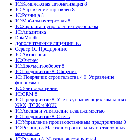
1С:Комплексная автоматизация 8
1С:Управление торговлей 8
1С:Розница 8
1С:Мобильная торговля 8
1С:Зарплата и управление персоналом
1С:Аналитика
DataMobile
Дополнительные лицензии 1С
Сервер 1С:Предприятие
1С:Автосервис
1С:Фитнес
1С:Документооборот 8
1С:Предприятие 8. Общепит
1С: Подрядчик строительства 4.0. Управление
финансами
1С:Учет обращений
1C:CRM 8
1С:Предприятие 8. Учет в управляющих компаниях
ЖКХ, ТСЖ и ЖСК
1С:Аренда и управление недвижимостью
1С:Предприятие 8. Отель
1C:Управление производственным предприятием 8
1С:Розница 8 Магазин строительных и отделочных
материалов
1С:Розница 8. Магазин автозапчастей