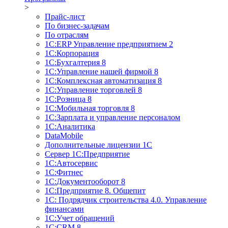
>
Прайс-лист
По бизнес-задачам
По отраслям
1C:ERP Управление предприятием 2
1С:Корпорация
1С:Бухгалтерия 8
1С:Управление нашей фирмой 8
1С:Комплексная автоматизация 8
1С:Управление торговлей 8
1С:Розница 8
1С:Мобильная торговля 8
1С:Зарплата и управление персоналом
1С:Аналитика
DataMobile
Дополнительные лицензии 1С
Сервер 1С:Предприятие
1С:Автосервис
1С:Фитнес
1С:Документооборот 8
1С:Предприятие 8. Общепит
1С: Подрядчик строительства 4.0. Управление
финансами
1С:Учет обращений
1C:CRM 8