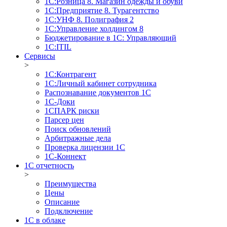
1С:Розница 8. Магазин одежды и обуви
1С:Предприятие 8. Турагентство
1С:УНФ 8. Полиграфия 2
1С:Управление холдингом 8
Бюджетирование в 1С: Управляющий
1С:ITIL
Сервисы
>
1C:Контрагент
1С:Личный кабинет сотрудника
Распознавание документов 1С
1С-Доки
1CПАРК риски
Парсер цен
Поиск обновлений
Арбитражные дела
Проверка лицензии 1С
1С-Коннект
1C отчетность
>
Преимущества
Цены
Описание
Подключение
1С в облаке