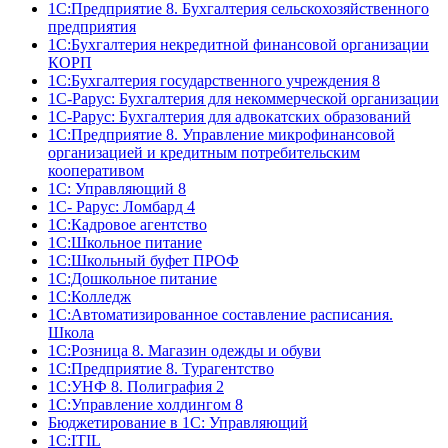
1С:Предприятие 8. Бухгалтерия сельскохозяйственного
предприятия
1C:Бухгалтерия некредитной финансовой организации
КОРП
1С:Бухгалтерия государственного учреждения 8
1С-Рарус: Бухгалтерия для некоммерческой организации
1С-Рарус: Бухгалтерия для адвокатских образований
1С:Предприятие 8. Управление микрофинансовой
организацией и кредитным потребительским
кооперативом
1С: Управляющий 8
1С- Рарус: Ломбард 4
1С:Кадровое агентство
1С:Школьное питание
1С:Школьный буфет ПРОФ
1C:Дошкольное питание
1С:Колледж
1С:Автоматизированное составление расписания.
Школа
1С:Розница 8. Магазин одежды и обуви
1С:Предприятие 8. Турагентство
1С:УНФ 8. Полиграфия 2
1С:Управление холдингом 8
Бюджетирование в 1С: Управляющий
1С:ITIL