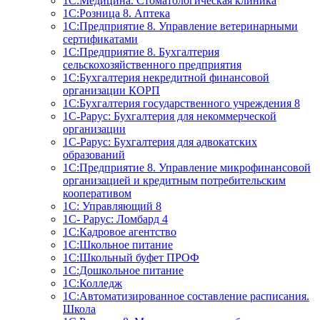
1С:Медицина. Стоматологическая клиника
1С:Розница 8. Аптека
1C:Предприятие 8. Управление ветеринарными
сертификатами
1С:Предприятие 8. Бухгалтерия
сельскохозяйственного предприятия
1C:Бухгалтерия некредитной финансовой
организации КОРП
1С:Бухгалтерия государственного учреждения 8
1С-Рарус: Бухгалтерия для некоммерческой
организации
1С-Рарус: Бухгалтерия для адвокатских
образований
1С:Предприятие 8. Управление микрофинансовой
организацией и кредитным потребительским
кооперативом
1С: Управляющий 8
1С- Рарус: Ломбард 4
1С:Кадровое агентство
1С:Школьное питание
1С:Школьный буфет ПРОФ
1C:Дошкольное питание
1С:Колледж
1С:Автоматизированное составление расписания.
Школа