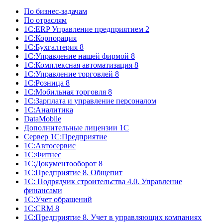
По бизнес-задачам
По отраслям
1C:ERP Управление предприятием 2
1С:Корпорация
1С:Бухгалтерия 8
1С:Управление нашей фирмой 8
1С:Комплексная автоматизация 8
1С:Управление торговлей 8
1С:Розница 8
1С:Мобильная торговля 8
1С:Зарплата и управление персоналом
1С:Аналитика
DataMobile
Дополнительные лицензии 1С
Сервер 1С:Предприятие
1С:Автосервис
1С:Фитнес
1С:Документооборот 8
1С:Предприятие 8. Общепит
1С: Подрядчик строительства 4.0. Управление
финансами
1С:Учет обращений
1C:CRM 8
1С:Предприятие 8. Учет в управляющих компаниях