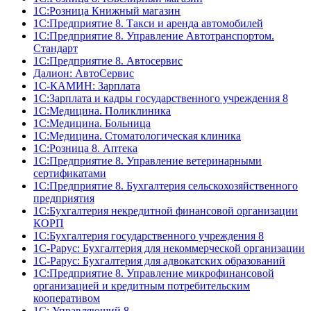
1С:Розница Книжный магазин
1C:Предприятие 8. Такси и аренда автомобилей
1С:Предприятие 8. Управление Автотранспортом.
Стандарт
1C:Предприятие 8. Автосервис
Далион: АвтоСервис
1С-КАМИН: Зарплата
1С:Зарплата и кадры государственного учреждения 8
1С:Медицина. Поликлиника
1С:Медицина. Больница
1С:Медицина. Стоматологическая клиника
1С:Розница 8. Аптека
1C:Предприятие 8. Управление ветеринарными
сертификатами
1С:Предприятие 8. Бухгалтерия сельскохозяйственного
предприятия
1C:Бухгалтерия некредитной финансовой организации
КОРП
1С:Бухгалтерия государственного учреждения 8
1С-Рарус: Бухгалтерия для некоммерческой организации
1С-Рарус: Бухгалтерия для адвокатских образований
1С:Предприятие 8. Управление микрофинансовой
организацией и кредитным потребительским
кооперативом
1С: Управляющий 8