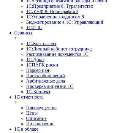
1С:Розница 8. Магазин одежды и обуви
1С:Предприятие 8. Турагентство
1С:УНФ 8. Полиграфия 2
1С:Управление холдингом 8
Бюджетирование в 1С: Управляющий
1С:ITIL
Сервисы
>
1C:Контрагент
1С:Личный кабинет сотрудника
Распознавание документов 1С
1С-Доки
1CПАРК риски
Парсер цен
Поиск обновлений
Арбитражные дела
Проверка лицензии 1С
1С-Коннект
1C отчетность
>
Преимущества
Цены
Описание
Подключение
1С в облаке