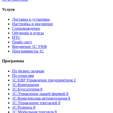
Услуги
Доставка и установка
Настройка и внедрение
Сопровождение
Обучение и курсы
ИТС
Прайс-лист
Внедрение 1С УНФ
Программисты 1С
Программы
По бизнес-задачам
По отраслям
1C:ERP Управление предприятием 2
1С:Корпорация
1С:Бухгалтерия 8
1С:Управление нашей фирмой 8
1С:Комплексная автоматизация 8
1С:Управление торговлей 8
1С:Розница 8
1С:Мобильная торговля 8