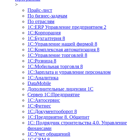
>
Прайс-лист
По бизнес-задачам
По отраслям
1C:ERP Управление предприятием 2
1С:Корпорация
1С:Бухгалтерия 8
1С:Управление нашей фирмой 8
1С:Комплексная автоматизация 8
1С:Управление торговлей 8
1С:Розница 8
1С:Мобильная торговля 8
1С:Зарплата и управление персоналом
1С:Аналитика
DataMobile
Дополнительные лицензии 1С
Сервер 1С:Предприятие
1С:Автосервис
1С:Фитнес
1С:Документооборот 8
1С:Предприятие 8. Общепит
1С: Подрядчик строительства 4.0. Управление
финансами
1С:Учет обращений
1C:CRM 8