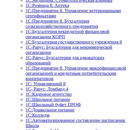
1С:Медицина. Стоматологическая клиника
1С:Розница 8. Аптека
1C:Предприятие 8. Управление ветеринарными
сертификатами
1С:Предприятие 8. Бухгалтерия
сельскохозяйственного предприятия
1C:Бухгалтерия некредитной финансовой
организации КОРП
1С:Бухгалтерия государственного учреждения 8
1С-Рарус: Бухгалтерия для некоммерческой
организации
1С-Рарус: Бухгалтерия для адвокатских
образований
1С:Предприятие 8. Управление микрофинансовой
организацией и кредитным потребительским
кооперативом
1С: Управляющий 8
1С- Рарус: Ломбард 4
1С:Кадровое агентство
1С:Школьное питание
1С:Школьный буфет ПРОФ
1C:Дошкольное питание
1С:Колледж
1С:Автоматизированное составление расписания.
Школа