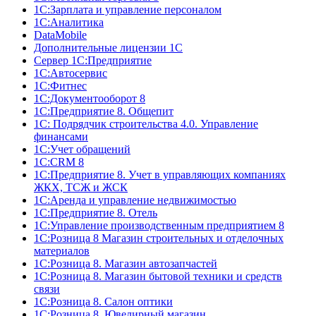
1С:Зарплата и управление персоналом
1С:Аналитика
DataMobile
Дополнительные лицензии 1С
Сервер 1С:Предприятие
1С:Автосервис
1С:Фитнес
1С:Документооборот 8
1С:Предприятие 8. Общепит
1С: Подрядчик строительства 4.0. Управление
финансами
1С:Учет обращений
1C:CRM 8
1С:Предприятие 8. Учет в управляющих компаниях
ЖКХ, ТСЖ и ЖСК
1С:Аренда и управление недвижимостью
1С:Предприятие 8. Отель
1C:Управление производственным предприятием 8
1С:Розница 8 Магазин строительных и отделочных
материалов
1С:Розница 8. Магазин автозапчастей
1С:Розница 8. Магазин бытовой техники и средств
связи
1С:Розница 8. Салон оптики
1С:Розница 8. Ювелирный магазин