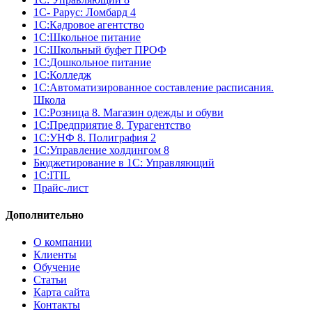
1С- Рарус: Ломбард 4
1С:Кадровое агентство
1С:Школьное питание
1С:Школьный буфет ПРОФ
1C:Дошкольное питание
1С:Колледж
1С:Автоматизированное составление расписания.
Школа
1С:Розница 8. Магазин одежды и обуви
1С:Предприятие 8. Турагентство
1С:УНФ 8. Полиграфия 2
1С:Управление холдингом 8
Бюджетирование в 1С: Управляющий
1С:ITIL
Прайс-лист
Дополнительно
О компании
Клиенты
Обучение
Статьи
Карта сайта
Контакты