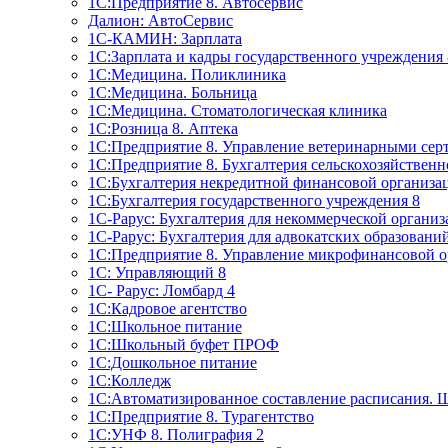
1C:Предприятие 8. Автосервис
Далион: АвтоСервис
1С-КАМИН: Зарплата
1С:Зарплата и кадры государственного учреждения 
1С:Медицина. Поликлиника
1С:Медицина. Больница
1С:Медицина. Стоматологическая клиника
1С:Розница 8. Аптека
1C:Предприятие 8. Управление ветеринарными сер
1С:Предприятие 8. Бухгалтерия сельскохозяйствен
1C:Бухгалтерия некредитной финансовой организ
1С:Бухгалтерия государственного учреждения 8
1С-Рарус: Бухгалтерия для некоммерческой органи
1С-Рарус: Бухгалтерия для адвокатских образовани
1С:Предприятие 8. Управление микрофинансовой о
1С: Управляющий 8
1С- Рарус: Ломбард 4
1С:Кадровое агентство
1С:Школьное питание
1С:Школьный буфет ПРОФ
1C:Дошкольное питание
1С:Колледж
1С:Автоматизированное составление расписания. 
1С:Предприятие 8. Турагентство
1С:УНФ 8. Полиграфия 2