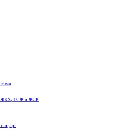
ансами
ях ЖКХ, ТСЖ и ЖСК
Стандарт