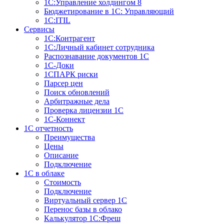
1С:Управление холдингом 8
Бюджетирование в 1С: Управляющий
1С:ITIL
Сервисы
1C:Контрагент
1С:Личный кабинет сотрудника
Распознавание документов 1С
1С-Доки
1CПАРК риски
Парсер цен
Поиск обновлений
Арбитражные дела
Проверка лицензии 1С
1С-Коннект
1C отчетность
Преимущества
Цены
Описание
Подключение
1С в облаке
Стоимость
Подключение
Виртуальный сервер 1С
Перенос базы в облако
Калькулятор 1С:Фреш