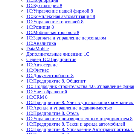
1С:Корпорация
1С:Бухгалтерия 8
1С:Управление нашей фирмой 8
1С:Комплексная автоматизация 8
1С:Управление торговлей 8
1С:Розница 8
1С:Мобильная торговля 8
1С:Зарплата и управление персоналом
1С:Аналитика
DataMobile
Дополнительные лицензии 1С
Сервер 1С:Предприятие
1С:Автосервис
1С:Фитнес
1С:Документооборот 8
1С:Предприятие 8. Общепит
1С: Подрядчик строительства 4.0. Управление фин
1С:Учет обращений
1C:CRM 8
1С:Предприятие 8. Учет в управляющих компани
1С:Аренда и управление недвижимостью
1С:Предприятие 8. Отель
1C:Управление производственным предприятием 8
1C:Предприятие 8. Такси и аренда автомобилей
1С:Предприятие 8. Управление Автотранспортом. 