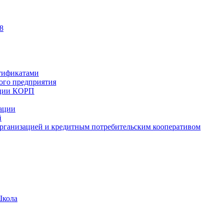
8
тификатами
ного предприятия
ации КОРП
зации
й
рганизацией и кредитным потребительским кооперативом
Школа