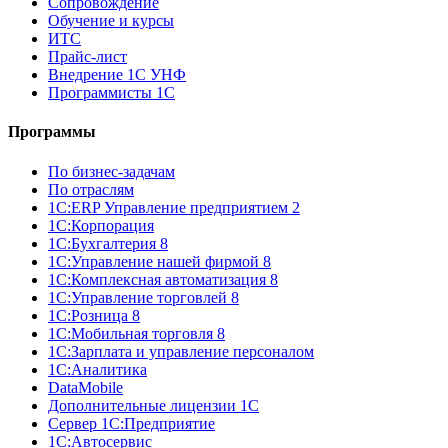
Сопровождение
Обучение и курсы
ИТС
Прайс-лист
Внедрение 1С УНФ
Программисты 1С
Программы
По бизнес-задачам
По отраслям
1C:ERP Управление предприятием 2
1С:Корпорация
1С:Бухгалтерия 8
1С:Управление нашей фирмой 8
1С:Комплексная автоматизация 8
1С:Управление торговлей 8
1С:Розница 8
1С:Мобильная торговля 8
1С:Зарплата и управление персоналом
1С:Аналитика
DataMobile
Дополнительные лицензии 1С
Сервер 1С:Предприятие
1С:Автосервис