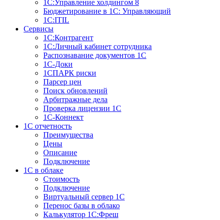
1С:Управление холдингом 8
Бюджетирование в 1С: Управляющий
1С:ITIL
Сервисы
1C:Контрагент
1С:Личный кабинет сотрудника
Распознавание документов 1С
1С-Доки
1CПАРК риски
Парсер цен
Поиск обновлений
Арбитражные дела
Проверка лицензии 1С
1С-Коннект
1C отчетность
Преимущества
Цены
Описание
Подключение
1С в облаке
Стоимость
Подключение
Виртуальный сервер 1С
Перенос базы в облако
Калькулятор 1С:Фреш