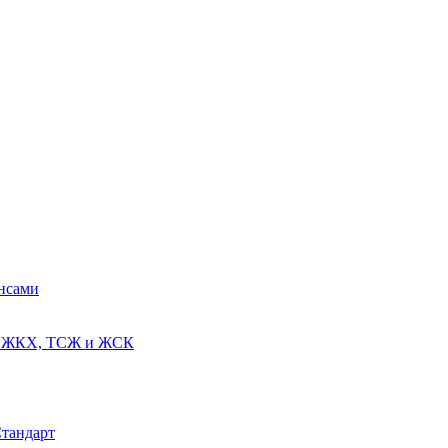
ансами
ях ЖКХ, ТСЖ и ЖСК
Стандарт