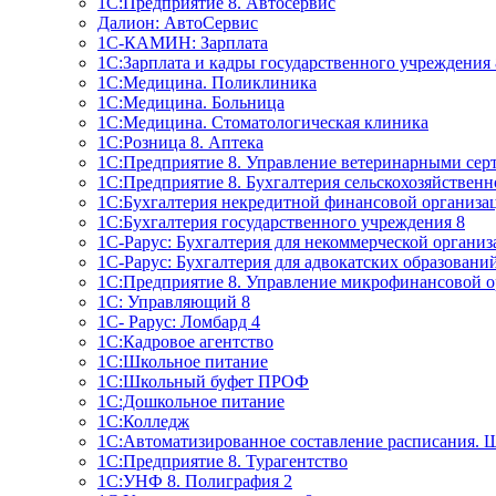
1C:Предприятие 8. Автосервис
Далион: АвтоСервис
1С-КАМИН: Зарплата
1С:Зарплата и кадры государственного учреждения 
1С:Медицина. Поликлиника
1С:Медицина. Больница
1С:Медицина. Стоматологическая клиника
1С:Розница 8. Аптека
1C:Предприятие 8. Управление ветеринарными сер
1С:Предприятие 8. Бухгалтерия сельскохозяйствен
1C:Бухгалтерия некредитной финансовой организ
1С:Бухгалтерия государственного учреждения 8
1С-Рарус: Бухгалтерия для некоммерческой органи
1С-Рарус: Бухгалтерия для адвокатских образовани
1С:Предприятие 8. Управление микрофинансовой о
1С: Управляющий 8
1С- Рарус: Ломбард 4
1С:Кадровое агентство
1С:Школьное питание
1С:Школьный буфет ПРОФ
1C:Дошкольное питание
1С:Колледж
1С:Автоматизированное составление расписания. 
1С:Предприятие 8. Турагентство
1С:УНФ 8. Полиграфия 2