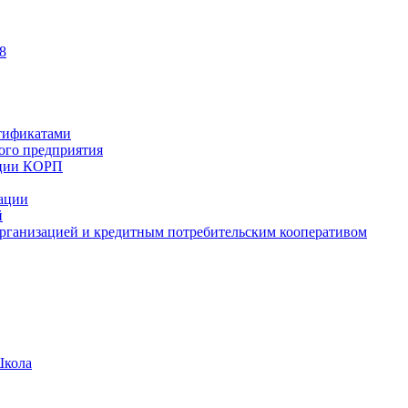
8
тификатами
ного предприятия
ации КОРП
зации
й
рганизацией и кредитным потребительским кооперативом
Школа