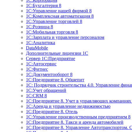
1С:Корпорация
1С:Бухгалтерия 8
1С:Управление нашей фирмой 8
1С:Комплексная автоматизация 8
1С:Управление торговлей 8
1С:Розница 8
1С:Мобильная торговля 8
1С:Зарплата и управление персоналом
1С:Аналитика
DataMobile
Дополнительные лицензии 1С
Сервер 1С:Предприятие
1С:Автосервис
1С:Фитнес
1С:Документооборот 8
1С:Предприятие 8. Общепит
1С: Подрядчик строительства 4.0. Управление фин
1С:Учет обращений
1C:CRM 8
1С:Предприятие 8. Учет в управляющих компани
1С:Аренда и управление недвижимостью
1С:Предприятие 8. Отель
1C:Управление производственным предприятием 8
1C:Предприятие 8. Такси и аренда автомобилей
1С:Предприятие 8. Управление Автотранспортом. 