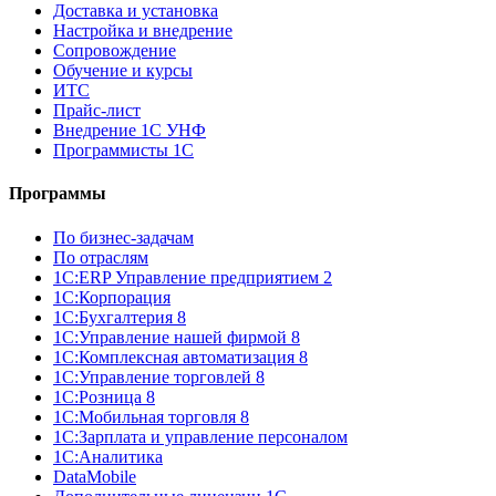
Доставка и установка
Настройка и внедрение
Сопровождение
Обучение и курсы
ИТС
Прайс-лист
Внедрение 1С УНФ
Программисты 1С
Программы
По бизнес-задачам
По отраслям
1C:ERP Управление предприятием 2
1С:Корпорация
1С:Бухгалтерия 8
1С:Управление нашей фирмой 8
1С:Комплексная автоматизация 8
1С:Управление торговлей 8
1С:Розница 8
1С:Мобильная торговля 8
1С:Зарплата и управление персоналом
1С:Аналитика
DataMobile