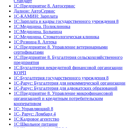
Стандарт
1C:Предприятие 8. Автосервис
Далион: АвтоСервис
1С-КАМИН: Зарплата
1С:Зарплата и кадры государственного учреждения 8
1С:Медицина. Поликлиника
1С:Медицина. Больница
1С:Медицина. Стоматологическая клиника
1С:Розница 8. Аптека
1C:Предприятие 8. Управление ветеринарными
сертификатами
1С:Предприятие 8. Бухгалтерия сельскохозяйственного
предприятия
1C:Бухгалтерия некредитной финансовой организации
КОРП
1С:Бухгалтерия государственного учреждения 8
1С-Рарус: Бухгалтерия для некоммерческой организации
1С-Рарус: Бухгалтерия для адвокатских образований
1С:Предприятие 8. Управление микрофинансовой
организацией и кредитным потребительским
кооперативом
1С: Управляющий 8
1С- Рарус: Ломбард 4
1С:Кадровое агентство
1С:Школьное питание