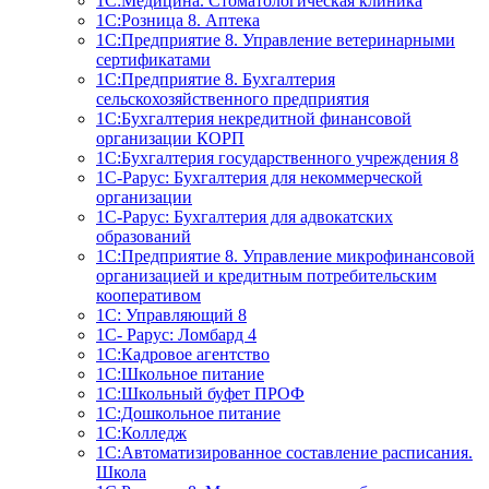
1С:Медицина. Стоматологическая клиника
1С:Розница 8. Аптека
1C:Предприятие 8. Управление ветеринарными
сертификатами
1С:Предприятие 8. Бухгалтерия
сельскохозяйственного предприятия
1C:Бухгалтерия некредитной финансовой
организации КОРП
1С:Бухгалтерия государственного учреждения 8
1С-Рарус: Бухгалтерия для некоммерческой
организации
1С-Рарус: Бухгалтерия для адвокатских
образований
1С:Предприятие 8. Управление микрофинансовой
организацией и кредитным потребительским
кооперативом
1С: Управляющий 8
1С- Рарус: Ломбард 4
1С:Кадровое агентство
1С:Школьное питание
1С:Школьный буфет ПРОФ
1C:Дошкольное питание
1С:Колледж
1С:Автоматизированное составление расписания.
Школа