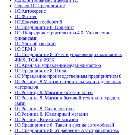
Дополнительные лицензии 1С
Сервер 1С:Предприятие
1С:Автосервис
1С:Фитнес
1С:Документооборот 8
1С:Предприятие 8. Общепит
1С: Подрядчик строительства 4.0. Управление
финансами
1С:Учет обращений
1C:CRM 8
1С:Предприятие 8. Учет в управляющих компаниях
ЖКХ, ТСЖ и ЖСК
1С:Аренда и управление недвижимостью
1С:Предприятие 8. Отель
1C:Управление производственным предприятием 8
1С:Розница 8 Магазин строительных и отделочных
материалов
1С:Розница 8. Магазин автозапчастей
1С:Розница 8. Магазин бытовой техники и средств
связи
1С:Розница 8. Салон оптики
1С:Розница 8. Ювелирный магазин
1С:Розница Книжный магазин
1C:Предприятие 8. Такси и аренда автомобилей
1С:Предприятие 8. Управление Автотранспортом.