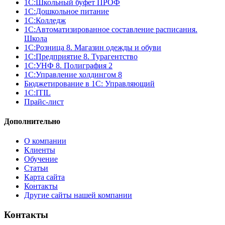
1С:Школьный буфет ПРОФ
1C:Дошкольное питание
1С:Колледж
1С:Автоматизированное составление расписания.
Школа
1С:Розница 8. Магазин одежды и обуви
1С:Предприятие 8. Турагентство
1С:УНФ 8. Полиграфия 2
1С:Управление холдингом 8
Бюджетирование в 1С: Управляющий
1С:ITIL
Прайс-лист
Дополнительно
О компании
Клиенты
Обучение
Статьи
Карта сайта
Контакты
Другие сайты нашей компании
Контакты