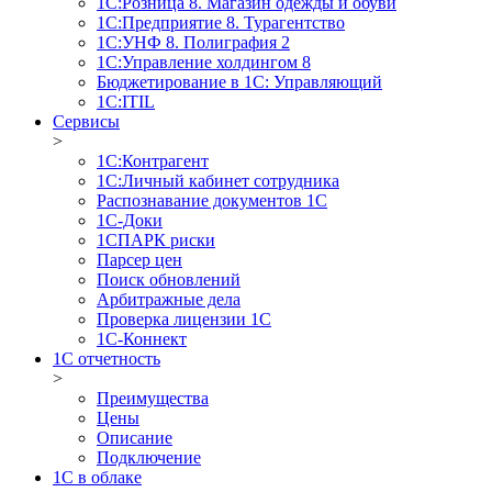
1С:Розница 8. Магазин одежды и обуви
1С:Предприятие 8. Турагентство
1С:УНФ 8. Полиграфия 2
1С:Управление холдингом 8
Бюджетирование в 1С: Управляющий
1С:ITIL
Сервисы
>
1C:Контрагент
1С:Личный кабинет сотрудника
Распознавание документов 1С
1С-Доки
1CПАРК риски
Парсер цен
Поиск обновлений
Арбитражные дела
Проверка лицензии 1С
1С-Коннект
1C отчетность
>
Преимущества
Цены
Описание
Подключение
1С в облаке