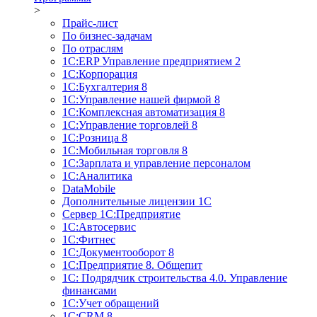
>
Прайс-лист
По бизнес-задачам
По отраслям
1C:ERP Управление предприятием 2
1С:Корпорация
1С:Бухгалтерия 8
1С:Управление нашей фирмой 8
1С:Комплексная автоматизация 8
1С:Управление торговлей 8
1С:Розница 8
1С:Мобильная торговля 8
1С:Зарплата и управление персоналом
1С:Аналитика
DataMobile
Дополнительные лицензии 1С
Сервер 1С:Предприятие
1С:Автосервис
1С:Фитнес
1С:Документооборот 8
1С:Предприятие 8. Общепит
1С: Подрядчик строительства 4.0. Управление
финансами
1С:Учет обращений
1C:CRM 8