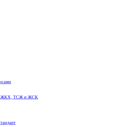
ансами
ях ЖКХ, ТСЖ и ЖСК
Стандарт