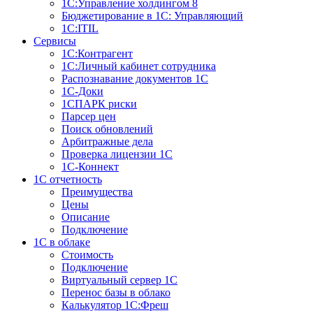
1С:Управление холдингом 8
Бюджетирование в 1С: Управляющий
1С:ITIL
Сервисы
1C:Контрагент
1С:Личный кабинет сотрудника
Распознавание документов 1С
1С-Доки
1CПАРК риски
Парсер цен
Поиск обновлений
Арбитражные дела
Проверка лицензии 1С
1С-Коннект
1C отчетность
Преимущества
Цены
Описание
Подключение
1С в облаке
Стоимость
Подключение
Виртуальный сервер 1С
Перенос базы в облако
Калькулятор 1С:Фреш