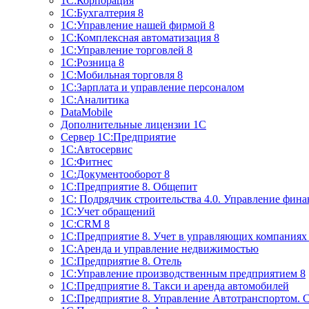
1С:Корпорация
1С:Бухгалтерия 8
1С:Управление нашей фирмой 8
1С:Комплексная автоматизация 8
1С:Управление торговлей 8
1С:Розница 8
1С:Мобильная торговля 8
1С:Зарплата и управление персоналом
1С:Аналитика
DataMobile
Дополнительные лицензии 1С
Сервер 1С:Предприятие
1С:Автосервис
1С:Фитнес
1С:Документооборот 8
1С:Предприятие 8. Общепит
1С: Подрядчик строительства 4.0. Управление фин
1С:Учет обращений
1C:CRM 8
1С:Предприятие 8. Учет в управляющих компани
1С:Аренда и управление недвижимостью
1С:Предприятие 8. Отель
1C:Управление производственным предприятием 8
1C:Предприятие 8. Такси и аренда автомобилей
1С:Предприятие 8. Управление Автотранспортом. 