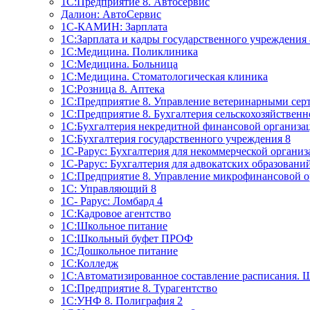
1C:Предприятие 8. Автосервис
Далион: АвтоСервис
1С-КАМИН: Зарплата
1С:Зарплата и кадры государственного учреждения 
1С:Медицина. Поликлиника
1С:Медицина. Больница
1С:Медицина. Стоматологическая клиника
1С:Розница 8. Аптека
1C:Предприятие 8. Управление ветеринарными сер
1С:Предприятие 8. Бухгалтерия сельскохозяйствен
1C:Бухгалтерия некредитной финансовой организ
1С:Бухгалтерия государственного учреждения 8
1С-Рарус: Бухгалтерия для некоммерческой органи
1С-Рарус: Бухгалтерия для адвокатских образовани
1С:Предприятие 8. Управление микрофинансовой о
1С: Управляющий 8
1С- Рарус: Ломбард 4
1С:Кадровое агентство
1С:Школьное питание
1С:Школьный буфет ПРОФ
1C:Дошкольное питание
1С:Колледж
1С:Автоматизированное составление расписания. 
1С:Предприятие 8. Турагентство
1С:УНФ 8. Полиграфия 2