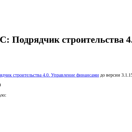
С: Подрядчик строительства 4
ядчик строительства 4.0. Управление финансами
до версии 3.1.1
9
ую: