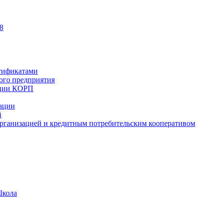
8
тификатами
ного предприятия
ации КОРП
зации
й
рганизацией и кредитным потребительским кооперативом
Школа