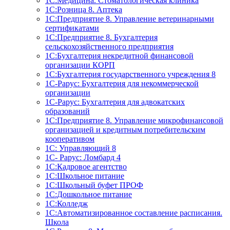
1С:Медицина. Стоматологическая клиника
1С:Розница 8. Аптека
1C:Предприятие 8. Управление ветеринарными
сертификатами
1С:Предприятие 8. Бухгалтерия
сельскохозяйственного предприятия
1C:Бухгалтерия некредитной финансовой
организации КОРП
1С:Бухгалтерия государственного учреждения 8
1С-Рарус: Бухгалтерия для некоммерческой
организации
1С-Рарус: Бухгалтерия для адвокатских
образований
1С:Предприятие 8. Управление микрофинансовой
организацией и кредитным потребительским
кооперативом
1С: Управляющий 8
1С- Рарус: Ломбард 4
1С:Кадровое агентство
1С:Школьное питание
1С:Школьный буфет ПРОФ
1C:Дошкольное питание
1С:Колледж
1С:Автоматизированное составление расписания.
Школа