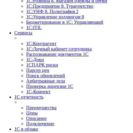
1С:Розница 8. Магазин одежды и обуви
1С:Предприятие 8. Турагентство
1С:УНФ 8. Полиграфия 2
1С:Управление холдингом 8
Бюджетирование в 1С: Управляющий
1С:ITIL
Сервисы
>
1C:Контрагент
1С:Личный кабинет сотрудника
Распознавание документов 1С
1С-Доки
1CПАРК риски
Парсер цен
Поиск обновлений
Арбитражные дела
Проверка лицензии 1С
1С-Коннект
1C отчетность
>
Преимущества
Цены
Описание
Подключение
1С в облаке