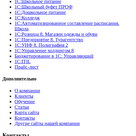
1С:Школьное питание
1С:Школьный буфет ПРОФ
1C:Дошкольное питание
1С:Колледж
1С:Автоматизированное составление расписания.
Школа
1С:Розница 8. Магазин одежды и обуви
1С:Предприятие 8. Турагентство
1С:УНФ 8. Полиграфия 2
1С:Управление холдингом 8
Бюджетирование в 1С: Управляющий
1С:ITIL
Прайс-лист
Дополнительно
О компании
Клиенты
Обучение
Статьи
Карта сайта
Контакты
Другие сайты нашей компании
Контакты