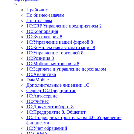
>
Прайс-лист
По бизнес-задачам
По отраслям
1C:ERP Управление предприятием 2
1С:Корпорация
1С:Бухгалтерия 8
1С:Управление нашей фирмой 8
1С:Комплексная автоматизация 8
1С:Управление торговлей 8
1С:Розница 8
1С:Мобильная торговля 8
1С:Зарплата и управление персоналом
1С:Аналитика
DataMobile
Дополнительные лицензии 1С
Сервер 1С:Предприятие
1С:Автосервис
1С:Фитнес
1С:Документооборот 8
1С:Предприятие 8. Общепит
1С: Подрядчик строительства 4.0. Управление
финансами
1С:Учет обращений
1C:CRM 8