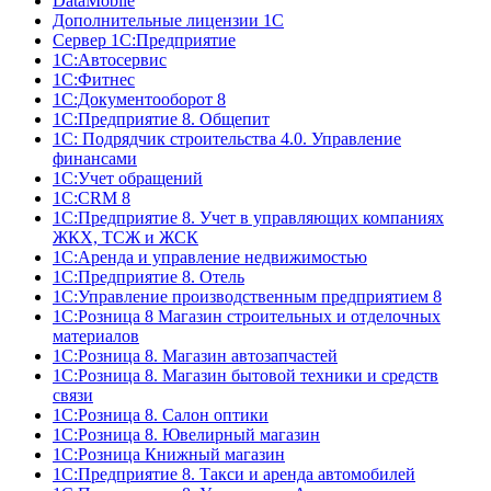
DataMobile
Дополнительные лицензии 1С
Сервер 1С:Предприятие
1С:Автосервис
1С:Фитнес
1С:Документооборот 8
1С:Предприятие 8. Общепит
1С: Подрядчик строительства 4.0. Управление
финансами
1С:Учет обращений
1C:CRM 8
1С:Предприятие 8. Учет в управляющих компаниях
ЖКХ, ТСЖ и ЖСК
1С:Аренда и управление недвижимостью
1С:Предприятие 8. Отель
1C:Управление производственным предприятием 8
1С:Розница 8 Магазин строительных и отделочных
материалов
1С:Розница 8. Магазин автозапчастей
1С:Розница 8. Магазин бытовой техники и средств
связи
1С:Розница 8. Салон оптики
1С:Розница 8. Ювелирный магазин
1С:Розница Книжный магазин
1C:Предприятие 8. Такси и аренда автомобилей