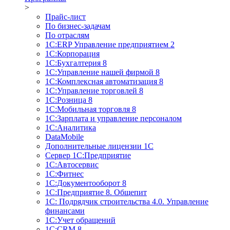
>
Прайс-лист
По бизнес-задачам
По отраслям
1C:ERP Управление предприятием 2
1С:Корпорация
1С:Бухгалтерия 8
1С:Управление нашей фирмой 8
1С:Комплексная автоматизация 8
1С:Управление торговлей 8
1С:Розница 8
1С:Мобильная торговля 8
1С:Зарплата и управление персоналом
1С:Аналитика
DataMobile
Дополнительные лицензии 1С
Сервер 1С:Предприятие
1С:Автосервис
1С:Фитнес
1С:Документооборот 8
1С:Предприятие 8. Общепит
1С: Подрядчик строительства 4.0. Управление
финансами
1С:Учет обращений
1C:CRM 8