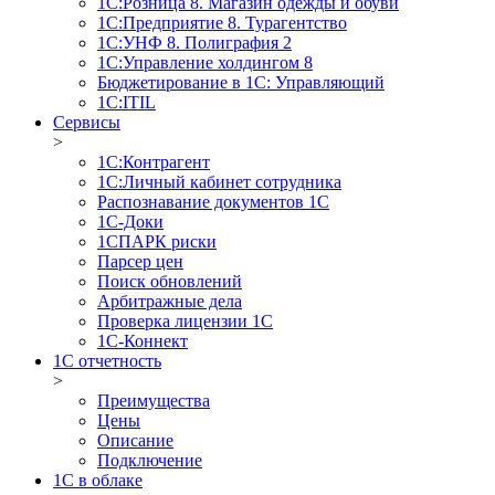
1С:Розница 8. Магазин одежды и обуви
1С:Предприятие 8. Турагентство
1С:УНФ 8. Полиграфия 2
1С:Управление холдингом 8
Бюджетирование в 1С: Управляющий
1С:ITIL
Сервисы
>
1C:Контрагент
1С:Личный кабинет сотрудника
Распознавание документов 1С
1С-Доки
1CПАРК риски
Парсер цен
Поиск обновлений
Арбитражные дела
Проверка лицензии 1С
1С-Коннект
1C отчетность
>
Преимущества
Цены
Описание
Подключение
1С в облаке