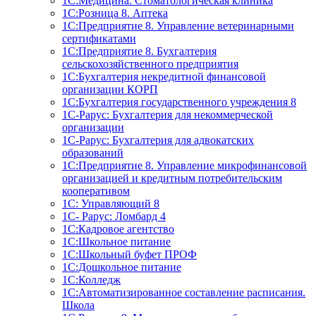
1С:Медицина. Стоматологическая клиника
1С:Розница 8. Аптека
1C:Предприятие 8. Управление ветеринарными
сертификатами
1С:Предприятие 8. Бухгалтерия
сельскохозяйственного предприятия
1C:Бухгалтерия некредитной финансовой
организации КОРП
1С:Бухгалтерия государственного учреждения 8
1С-Рарус: Бухгалтерия для некоммерческой
организации
1С-Рарус: Бухгалтерия для адвокатских
образований
1С:Предприятие 8. Управление микрофинансовой
организацией и кредитным потребительским
кооперативом
1С: Управляющий 8
1С- Рарус: Ломбард 4
1С:Кадровое агентство
1С:Школьное питание
1С:Школьный буфет ПРОФ
1C:Дошкольное питание
1С:Колледж
1С:Автоматизированное составление расписания.
Школа