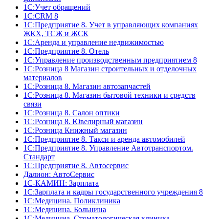
1С:Учет обращений
1C:CRM 8
1С:Предприятие 8. Учет в управляющих компаниях
ЖКХ, ТСЖ и ЖСК
1С:Аренда и управление недвижимостью
1С:Предприятие 8. Отель
1C:Управление производственным предприятием 8
1С:Розница 8 Магазин строительных и отделочных
материалов
1С:Розница 8. Магазин автозапчастей
1С:Розница 8. Магазин бытовой техники и средств
связи
1С:Розница 8. Салон оптики
1С:Розница 8. Ювелирный магазин
1С:Розница Книжный магазин
1C:Предприятие 8. Такси и аренда автомобилей
1С:Предприятие 8. Управление Автотранспортом.
Стандарт
1C:Предприятие 8. Автосервис
Далион: АвтоСервис
1С-КАМИН: Зарплата
1С:Зарплата и кадры государственного учреждения 8
1С:Медицина. Поликлиника
1С:Медицина. Больница
1С:Медицина. Стоматологическая клиника