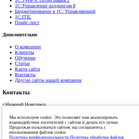
1С:УНФ 8. Полиграфия 2
1С:Управление холдингом 8
Бюджетирование в 1С: Управляющий
1С:ITIL
Прайс-лист
Дополнительно
О компании
Клиенты
Обучение
Статьи
Карта сайта
Контакты
Другие сайты нашей компании
Контакты
г.Нижний Новгород,
ул.Краснозвездная, 11, оф.17
+7 (831)
231 23 24
Мы используем cookie. Это позволяет нам анализировать
1c@at-nn.ru
взаимодействие посетителей с сайтом и делать его лучше.
2026, Активные Технологии
Продолжая пользоваться сайтом, вы соглашаетесь с
ипользованием файлов cookie.
Политика конфиденциальности
Политика конфиденциальности
Политика обработки файлов