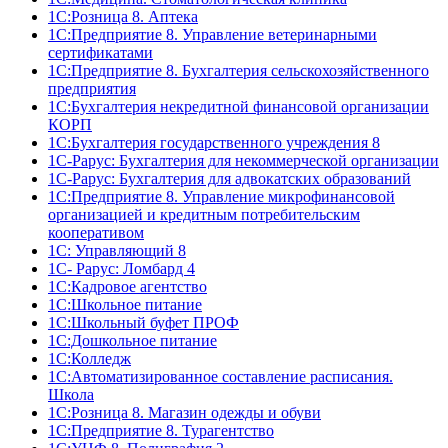
1С:Розница 8. Аптека
1C:Предприятие 8. Управление ветеринарными
сертификатами
1С:Предприятие 8. Бухгалтерия сельскохозяйственного
предприятия
1C:Бухгалтерия некредитной финансовой организации
КОРП
1С:Бухгалтерия государственного учреждения 8
1С-Рарус: Бухгалтерия для некоммерческой организации
1С-Рарус: Бухгалтерия для адвокатских образований
1С:Предприятие 8. Управление микрофинансовой
организацией и кредитным потребительским
кооперативом
1С: Управляющий 8
1С- Рарус: Ломбард 4
1С:Кадровое агентство
1С:Школьное питание
1С:Школьный буфет ПРОФ
1C:Дошкольное питание
1С:Колледж
1С:Автоматизированное составление расписания.
Школа
1С:Розница 8. Магазин одежды и обуви
1С:Предприятие 8. Турагентство