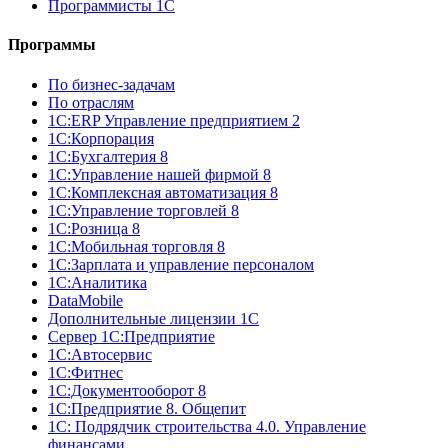
Программисты 1С
Программы
По бизнес-задачам
По отраслям
1C:ERP Управление предприятием 2
1С:Корпорация
1С:Бухгалтерия 8
1С:Управление нашей фирмой 8
1С:Комплексная автоматизация 8
1С:Управление торговлей 8
1С:Розница 8
1С:Мобильная торговля 8
1С:Зарплата и управление персоналом
1С:Аналитика
DataMobile
Дополнительные лицензии 1С
Сервер 1С:Предприятие
1С:Автосервис
1С:Фитнес
1С:Документооборот 8
1С:Предприятие 8. Общепит
1С: Подрядчик строительства 4.0. Управление
финансами