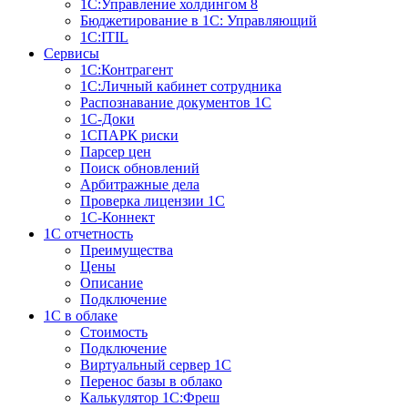
1С:Управление холдингом 8
Бюджетирование в 1С: Управляющий
1С:ITIL
Сервисы
1C:Контрагент
1С:Личный кабинет сотрудника
Распознавание документов 1С
1С-Доки
1CПАРК риски
Парсер цен
Поиск обновлений
Арбитражные дела
Проверка лицензии 1С
1С-Коннект
1C отчетность
Преимущества
Цены
Описание
Подключение
1С в облаке
Стоимость
Подключение
Виртуальный сервер 1С
Перенос базы в облако
Калькулятор 1С:Фреш