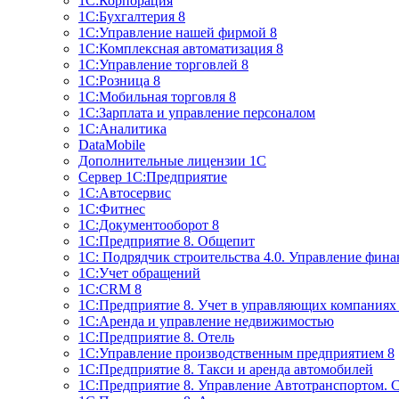
1С:Корпорация
1С:Бухгалтерия 8
1С:Управление нашей фирмой 8
1С:Комплексная автоматизация 8
1С:Управление торговлей 8
1С:Розница 8
1С:Мобильная торговля 8
1С:Зарплата и управление персоналом
1С:Аналитика
DataMobile
Дополнительные лицензии 1С
Сервер 1С:Предприятие
1С:Автосервис
1С:Фитнес
1С:Документооборот 8
1С:Предприятие 8. Общепит
1С: Подрядчик строительства 4.0. Управление фин
1С:Учет обращений
1C:CRM 8
1С:Предприятие 8. Учет в управляющих компани
1С:Аренда и управление недвижимостью
1С:Предприятие 8. Отель
1C:Управление производственным предприятием 8
1C:Предприятие 8. Такси и аренда автомобилей
1С:Предприятие 8. Управление Автотранспортом. 