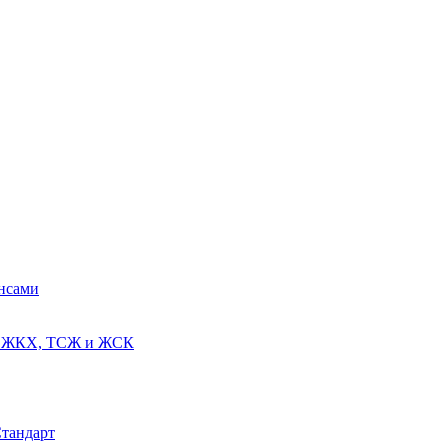
ансами
ях ЖКХ, ТСЖ и ЖСК
Стандарт