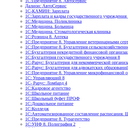
1C:Предприятие 8. Автосервис
Далион: АвтоСервис
1С-КАМИН: Зарплата
1С:Зарплата и кадры государственного учреждения 
1С:Медицина. Поликлиника
1С:Медицина. Больница
1С:Медицина. Стоматологическая клиника
1С:Розница 8. Аптека
1C:Предприятие 8. Управление ветеринарными сер
1С:Предприятие 8. Бухгалтерия сельскохозяйствен
1C:Бухгалтерия некредитной финансовой организ
1С:Бухгалтерия государственного учреждения 8
1С-Рарус: Бухгалтерия для некоммерческой органи
1С-Рарус: Бухгалтерия для адвокатских образовани
1С:Предприятие 8. Управление микрофинансовой о
1С: Управляющий 8
1С- Рарус: Ломбард 4
1С:Кадровое агентство
1С:Школьное питание
1С:Школьный буфет ПРОФ
1C:Дошкольное питание
1С:Колледж
1С:Автоматизированное составление расписания. 
1С:Предприятие 8. Турагентство
1С:УНФ 8. Полиграфия 2