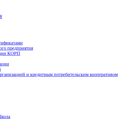
8
тификатами
ного предприятия
ации КОРП
зации
й
рганизацией и кредитным потребительским кооперативом
Школа