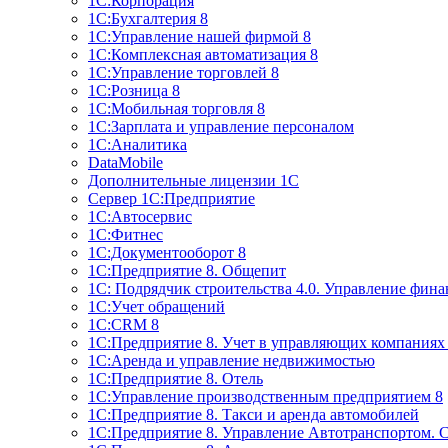
1С:Корпорация
1С:Бухгалтерия 8
1С:Управление нашей фирмой 8
1С:Комплексная автоматизация 8
1С:Управление торговлей 8
1С:Розница 8
1С:Мобильная торговля 8
1С:Зарплата и управление персоналом
1С:Аналитика
DataMobile
Дополнительные лицензии 1С
Сервер 1С:Предприятие
1С:Автосервис
1С:Фитнес
1С:Документооборот 8
1С:Предприятие 8. Общепит
1С: Подрядчик строительства 4.0. Управление фин
1С:Учет обращений
1C:CRM 8
1С:Предприятие 8. Учет в управляющих компани
1С:Аренда и управление недвижимостью
1С:Предприятие 8. Отель
1C:Управление производственным предприятием 8
1C:Предприятие 8. Такси и аренда автомобилей
1С:Предприятие 8. Управление Автотранспортом. 