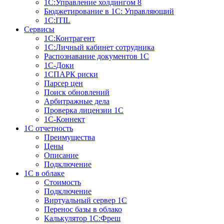
1С:Управление холдингом 8
Бюджетирование в 1С: Управляющий
1С:ITIL
Сервисы
1C:Контрагент
1С:Личный кабинет сотрудника
Распознавание документов 1С
1С-Доки
1CПАРК риски
Парсер цен
Поиск обновлений
Арбитражные дела
Проверка лицензии 1С
1С-Коннект
1C отчетность
Преимущества
Цены
Описание
Подключение
1С в облаке
Стоимость
Подключение
Виртуальный сервер 1С
Перенос базы в облако
Калькулятор 1С:Фреш