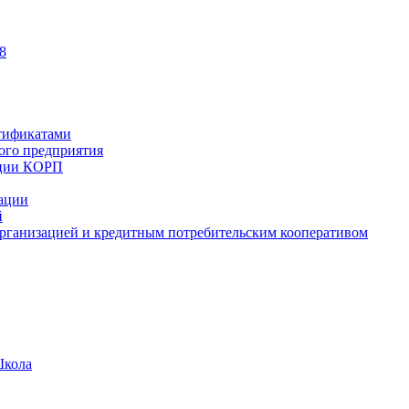
8
тификатами
ного предприятия
ации КОРП
зации
й
рганизацией и кредитным потребительским кооперативом
Школа