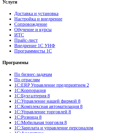
Услуги
Доставка и установка
Настройка и внедрение
Сопровождение
Обучение и курсы
ИТС
Прайс-лист
Внедрение 1С УНФ
Программисты 1С
Программы
По бизнес-задачам
По отраслям
1C:ERP Управление предприятием 2
1С:Корпорация
1С:Бухгалтерия 8
1С:Управление нашей фирмой 8
1С:Комплексная автоматизация 8
1С:Управление торговлей 8
1С:Розница 8
1С:Мобильная торговля 8
1С:Зарплата и управление персоналом