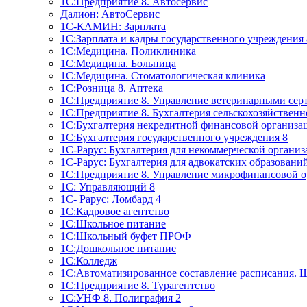
1C:Предприятие 8. Автосервис
Далион: АвтоСервис
1С-КАМИН: Зарплата
1С:Зарплата и кадры государственного учреждения 
1С:Медицина. Поликлиника
1С:Медицина. Больница
1С:Медицина. Стоматологическая клиника
1С:Розница 8. Аптека
1C:Предприятие 8. Управление ветеринарными сер
1С:Предприятие 8. Бухгалтерия сельскохозяйствен
1C:Бухгалтерия некредитной финансовой организ
1С:Бухгалтерия государственного учреждения 8
1С-Рарус: Бухгалтерия для некоммерческой органи
1С-Рарус: Бухгалтерия для адвокатских образовани
1С:Предприятие 8. Управление микрофинансовой о
1С: Управляющий 8
1С- Рарус: Ломбард 4
1С:Кадровое агентство
1С:Школьное питание
1С:Школьный буфет ПРОФ
1C:Дошкольное питание
1С:Колледж
1С:Автоматизированное составление расписания. 
1С:Предприятие 8. Турагентство
1С:УНФ 8. Полиграфия 2