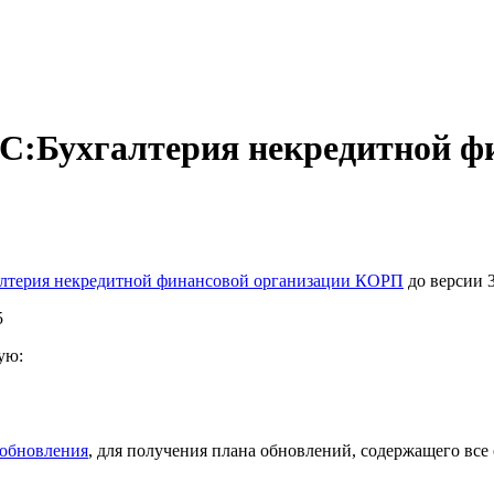
1C:Бухгалтерия некредитной 
алтерия некредитной финансовой организации КОРП
до версии 3
5
ую:
 обновления
, для получения плана обновлений, содержащего все