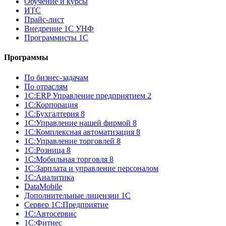
Обучение и курсы
ИТС
Прайс-лист
Внедрение 1С УНФ
Программисты 1С
Программы
По бизнес-задачам
По отраслям
1C:ERP Управление предприятием 2
1С:Корпорация
1С:Бухгалтерия 8
1С:Управление нашей фирмой 8
1С:Комплексная автоматизация 8
1С:Управление торговлей 8
1С:Розница 8
1С:Мобильная торговля 8
1С:Зарплата и управление персоналом
1С:Аналитика
DataMobile
Дополнительные лицензии 1С
Сервер 1С:Предприятие
1С:Автосервис
1С:Фитнес