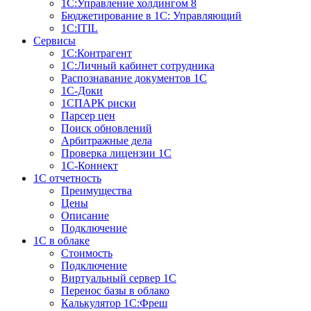
1С:Управление холдингом 8
Бюджетирование в 1С: Управляющий
1С:ITIL
Сервисы
1C:Контрагент
1С:Личный кабинет сотрудника
Распознавание документов 1С
1С-Доки
1CПАРК риски
Парсер цен
Поиск обновлений
Арбитражные дела
Проверка лицензии 1С
1С-Коннект
1C отчетность
Преимущества
Цены
Описание
Подключение
1С в облаке
Стоимость
Подключение
Виртуальный сервер 1С
Перенос базы в облако
Калькулятор 1С:Фреш