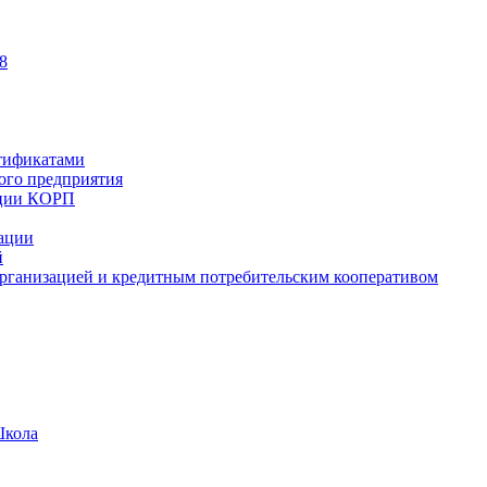
8
тификатами
ного предприятия
ации КОРП
зации
й
рганизацией и кредитным потребительским кооперативом
Школа