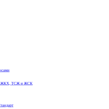
ансами
ях ЖКХ, ТСЖ и ЖСК
Стандарт