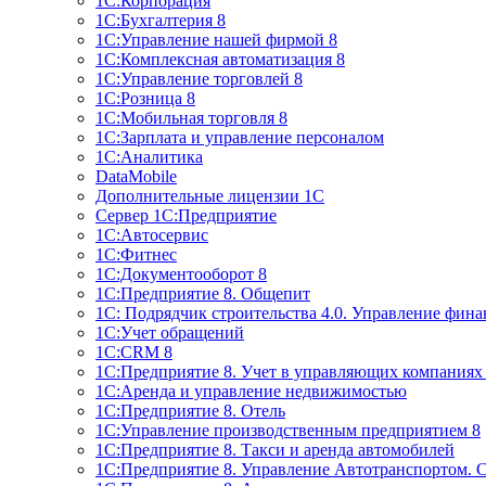
1С:Корпорация
1С:Бухгалтерия 8
1С:Управление нашей фирмой 8
1С:Комплексная автоматизация 8
1С:Управление торговлей 8
1С:Розница 8
1С:Мобильная торговля 8
1С:Зарплата и управление персоналом
1С:Аналитика
DataMobile
Дополнительные лицензии 1С
Сервер 1С:Предприятие
1С:Автосервис
1С:Фитнес
1С:Документооборот 8
1С:Предприятие 8. Общепит
1С: Подрядчик строительства 4.0. Управление фин
1С:Учет обращений
1C:CRM 8
1С:Предприятие 8. Учет в управляющих компани
1С:Аренда и управление недвижимостью
1С:Предприятие 8. Отель
1C:Управление производственным предприятием 8
1C:Предприятие 8. Такси и аренда автомобилей
1С:Предприятие 8. Управление Автотранспортом. 