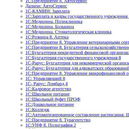
1C:Предприятие 8. Автосервис
Далион: АвтоСервис
1С-КАМИН: Зарплата
1С:Зарплата и кадры государственного учреждения 
1С:Медицина. Поликлиника
1С:Медицина. Больница
1С:Медицина. Стоматологическая клиника
1С:Розница 8. Аптека
1C:Предприятие 8. Управление ветеринарными сер
1С:Предприятие 8. Бухгалтерия сельскохозяйствен
1C:Бухгалтерия некредитной финансовой организ
1С:Бухгалтерия государственного учреждения 8
1С-Рарус: Бухгалтерия для некоммерческой органи
1С-Рарус: Бухгалтерия для адвокатских образовани
1С:Предприятие 8. Управление микрофинансовой о
1С: Управляющий 8
1С- Рарус: Ломбард 4
1С:Кадровое агентство
1С:Школьное питание
1С:Школьный буфет ПРОФ
1C:Дошкольное питание
1С:Колледж
1С:Автоматизированное составление расписания. 
1С:Предприятие 8. Турагентство
1С:УНФ 8. Полиграфия 2