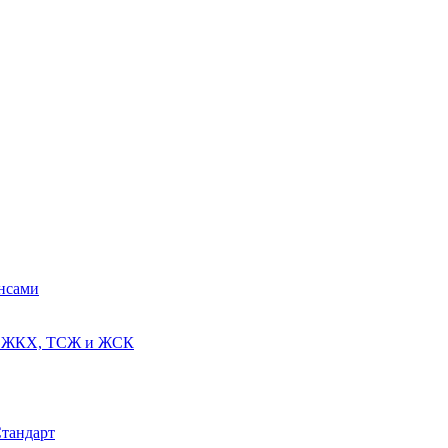
ансами
ях ЖКХ, ТСЖ и ЖСК
Стандарт