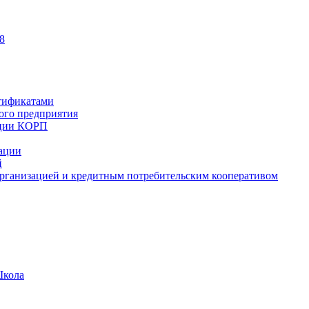
8
тификатами
ного предприятия
ации КОРП
зации
й
рганизацией и кредитным потребительским кооперативом
Школа