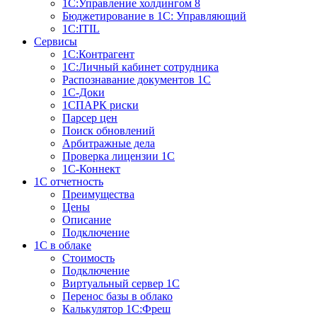
1С:Управление холдингом 8
Бюджетирование в 1С: Управляющий
1С:ITIL
Сервисы
1C:Контрагент
1С:Личный кабинет сотрудника
Распознавание документов 1С
1С-Доки
1CПАРК риски
Парсер цен
Поиск обновлений
Арбитражные дела
Проверка лицензии 1С
1С-Коннект
1C отчетность
Преимущества
Цены
Описание
Подключение
1С в облаке
Стоимость
Подключение
Виртуальный сервер 1С
Перенос базы в облако
Калькулятор 1С:Фреш