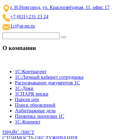
г. Н.Новгород, ул. Краснозвёздная, 11, офис 17
+7 (831) 231 23 24
1c@at-nn.ru
О компании
1C:Контрагент
1С:Личный кабинет сотрудника
Распознавание документов 1С
1С-Доки
1CПАРК риски
Парсер цен
Поиск обновлений
Арбитражные дела
Проверка лицензии 1С
1С-Коннект
ПРАЙС-ЛИСТ
СТОИМОСТЬ ОБСЛУЖИВАНИЯ