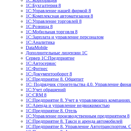
1С:Корпорация
1С:Бухгалтерия 8
1С:Управление нашей фирмой 8
1С:Комплексная автоматизация 8
1С:Управление торговлей 8
1С:Розница 8
1С:Мобильная торговля 8
1С:Зарплата и управление персоналом
1С:Аналитика
DataMobile
Дополнительные лицензии 1С
Сервер 1С:Предприятие
1С:Автосервис
1С:Фитнес
1С:Документооборот 8
1С:Предприятие 8. Общепит
1С: Подрядчик строительства 4.0. Управление фин
1С:Учет обращений
1C:CRM 8
1С:Предприятие 8. Учет в управляющих компани
1С:Аренда и управление недвижимостью
1С:Предприятие 8. Отель
1C:Управление производственным предприятием 8
1C:Предприятие 8. Такси и аренда автомобилей
1С:Предприятие 8. Управление Автотранспортом. 