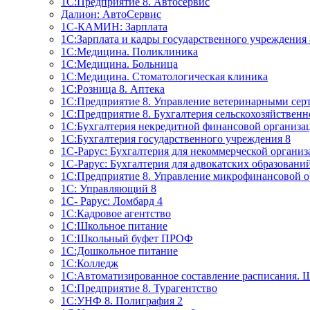
1C:Предприятие 8. Автосервис
Далион: АвтоСервис
1С-КАМИН: Зарплата
1С:Зарплата и кадры государственного учреждения 
1С:Медицина. Поликлиника
1С:Медицина. Больница
1С:Медицина. Стоматологическая клиника
1С:Розница 8. Аптека
1C:Предприятие 8. Управление ветеринарными сер
1С:Предприятие 8. Бухгалтерия сельскохозяйствен
1C:Бухгалтерия некредитной финансовой организ
1С:Бухгалтерия государственного учреждения 8
1С-Рарус: Бухгалтерия для некоммерческой органи
1С-Рарус: Бухгалтерия для адвокатских образовани
1С:Предприятие 8. Управление микрофинансовой о
1С: Управляющий 8
1С- Рарус: Ломбард 4
1С:Кадровое агентство
1С:Школьное питание
1С:Школьный буфет ПРОФ
1C:Дошкольное питание
1С:Колледж
1С:Автоматизированное составление расписания. 
1С:Предприятие 8. Турагентство
1С:УНФ 8. Полиграфия 2