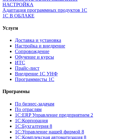
НАСТРОЙКА
Адаптация программных продуктов 1С
1С В ОБЛАКЕ
Услуги
Доставка и установка
Настройка и внедрение
Сопровождение
Обучение и курсы
ИТС
Прайс-лист
Внедрение 1С УНФ
Программисты 1С
Программы
По бизнес-задачам
По отраслям
1C:ERP Управление предприятием 2
1С:Корпорация
1С:Бухгалтерия 8
1С:Управление нашей фирмой 8
1С:Комплексная автоматизация 8