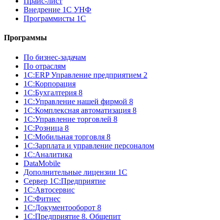
Прайс-лист
Внедрение 1С УНФ
Программисты 1С
Программы
По бизнес-задачам
По отраслям
1C:ERP Управление предприятием 2
1С:Корпорация
1С:Бухгалтерия 8
1С:Управление нашей фирмой 8
1С:Комплексная автоматизация 8
1С:Управление торговлей 8
1С:Розница 8
1С:Мобильная торговля 8
1С:Зарплата и управление персоналом
1С:Аналитика
DataMobile
Дополнительные лицензии 1С
Сервер 1С:Предприятие
1С:Автосервис
1С:Фитнес
1С:Документооборот 8
1С:Предприятие 8. Общепит