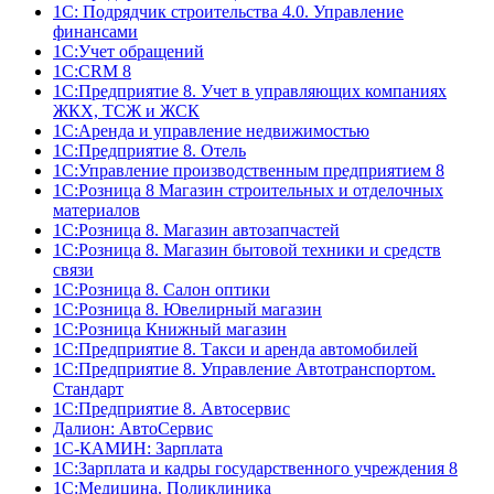
1С: Подрядчик строительства 4.0. Управление
финансами
1С:Учет обращений
1C:CRM 8
1С:Предприятие 8. Учет в управляющих компаниях
ЖКХ, ТСЖ и ЖСК
1С:Аренда и управление недвижимостью
1С:Предприятие 8. Отель
1C:Управление производственным предприятием 8
1С:Розница 8 Магазин строительных и отделочных
материалов
1С:Розница 8. Магазин автозапчастей
1С:Розница 8. Магазин бытовой техники и средств
связи
1С:Розница 8. Салон оптики
1С:Розница 8. Ювелирный магазин
1С:Розница Книжный магазин
1C:Предприятие 8. Такси и аренда автомобилей
1С:Предприятие 8. Управление Автотранспортом.
Стандарт
1C:Предприятие 8. Автосервис
Далион: АвтоСервис
1С-КАМИН: Зарплата
1С:Зарплата и кадры государственного учреждения 8
1С:Медицина. Поликлиника