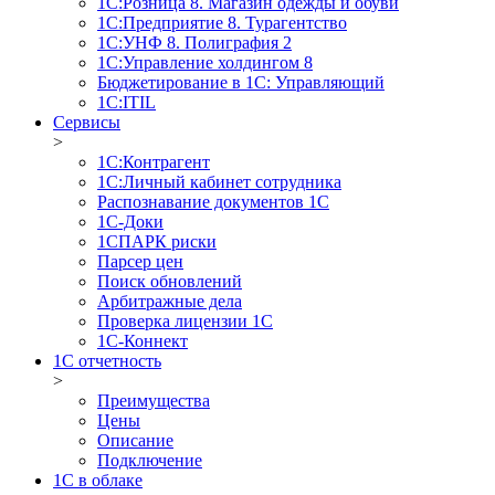
1С:Розница 8. Магазин одежды и обуви
1С:Предприятие 8. Турагентство
1С:УНФ 8. Полиграфия 2
1С:Управление холдингом 8
Бюджетирование в 1С: Управляющий
1С:ITIL
Сервисы
>
1C:Контрагент
1С:Личный кабинет сотрудника
Распознавание документов 1С
1С-Доки
1CПАРК риски
Парсер цен
Поиск обновлений
Арбитражные дела
Проверка лицензии 1С
1С-Коннект
1C отчетность
>
Преимущества
Цены
Описание
Подключение
1С в облаке