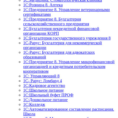
1С:Медицина. Стоматологическая клиника
1С:Розница 8. Аптека
1C:Предприятие 8. Управление ветеринарными
сертификатами
1С:Предприятие 8. Бухгалтерия
сельскохозяйственного предприятия
1C:Бухгалтерия некредитной финансовой
организации КОРП
1С:Бухгалтерия государственного учреждения 8
1С-Рарус: Бухгалтерия для некоммерческой
организации
1С-Рарус: Бухгалтерия для адвокатских
образований
1С:Предприятие 8. Управление микрофинансовой
организацией и кредитным потребительским
кооперативом
1С: Управляющий 8
1С- Рарус: Ломбард 4
1С:Кадровое агентство
1С:Школьное питание
1С:Школьный буфет ПРОФ
1C:Дошкольное питание
1С:Колледж
1С:Автоматизированное составление расписания.
Школа