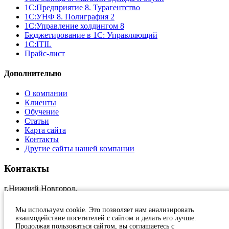
1С:Предприятие 8. Турагентство
1С:УНФ 8. Полиграфия 2
1С:Управление холдингом 8
Бюджетирование в 1С: Управляющий
1С:ITIL
Прайс-лист
Дополнительно
О компании
Клиенты
Обучение
Статьи
Карта сайта
Контакты
Другие сайты нашей компании
Контакты
г.Нижний Новгород,
ул.Краснозвездная, 11, оф.17
+7 (831)
231 23 24
Мы используем cookie. Это позволяет нам анализировать
1c@at-nn.ru
взаимодействие посетителей с сайтом и делать его лучше.
2026, Активные Технологии
Продолжая пользоваться сайтом, вы соглашаетесь с