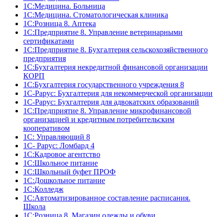
1С:Медицина. Больница
1С:Медицина. Стоматологическая клиника
1С:Розница 8. Аптека
1C:Предприятие 8. Управление ветеринарными
сертификатами
1С:Предприятие 8. Бухгалтерия сельскохозяйственного
предприятия
1C:Бухгалтерия некредитной финансовой организации
КОРП
1С:Бухгалтерия государственного учреждения 8
1С-Рарус: Бухгалтерия для некоммерческой организации
1С-Рарус: Бухгалтерия для адвокатских образований
1С:Предприятие 8. Управление микрофинансовой
организацией и кредитным потребительским
кооперативом
1С: Управляющий 8
1С- Рарус: Ломбард 4
1С:Кадровое агентство
1С:Школьное питание
1С:Школьный буфет ПРОФ
1C:Дошкольное питание
1С:Колледж
1С:Автоматизированное составление расписания.
Школа
1С:Розница 8. Магазин одежды и обуви