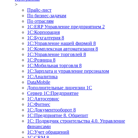
>
Прайс-лист
По бизнес-задачам
По отраслям
1C:ERP Управление предприятием 2
1С:Корпорация
1С:Бухгалтерия 8
1С:Управление нашей фирмой 8
1С:Комплексная автоматизация 8
1С:Управление торговлей 8
1С:Розница 8
1С:Мобильная торговля 8
1С:Зарплата и управление персоналом
1С:Аналитика
DataMobile
Дополнительные лицензии 1С
Сервер 1С:Предприятие
1С:Автосервис
1С:Фитнес
1С:Документооборот 8
1С:Предприятие 8. Общепит
1С: Подрядчик строительства 4.0. Управление
финансами
1С:Учет обращений
1C:CRM 8