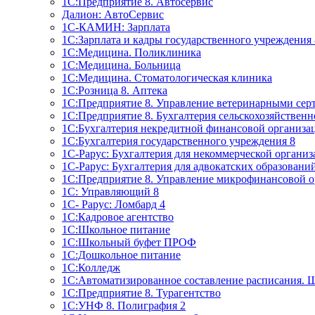
1C:Предприятие 8. Автосервис
Далион: АвтоСервис
1С-КАМИН: Зарплата
1С:Зарплата и кадры государственного учреждения 
1С:Медицина. Поликлиника
1С:Медицина. Больница
1С:Медицина. Стоматологическая клиника
1С:Розница 8. Аптека
1C:Предприятие 8. Управление ветеринарными сер
1С:Предприятие 8. Бухгалтерия сельскохозяйствен
1C:Бухгалтерия некредитной финансовой организ
1С:Бухгалтерия государственного учреждения 8
1С-Рарус: Бухгалтерия для некоммерческой органи
1С-Рарус: Бухгалтерия для адвокатских образовани
1С:Предприятие 8. Управление микрофинансовой о
1С: Управляющий 8
1С- Рарус: Ломбард 4
1С:Кадровое агентство
1С:Школьное питание
1С:Школьный буфет ПРОФ
1C:Дошкольное питание
1С:Колледж
1С:Автоматизированное составление расписания. 
1С:Предприятие 8. Турагентство
1С:УНФ 8. Полиграфия 2