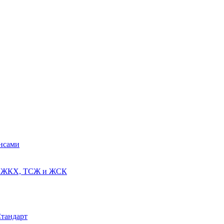
ансами
ях ЖКХ, ТСЖ и ЖСК
Стандарт