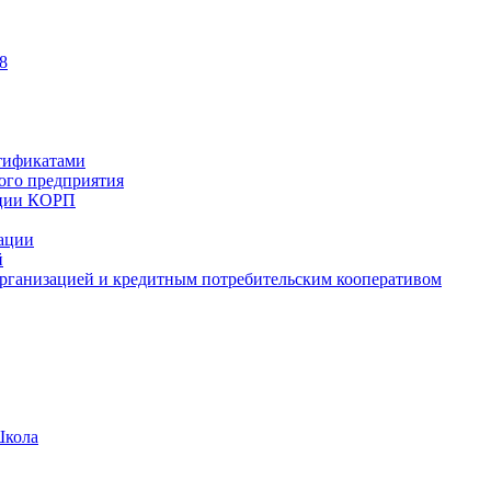
8
тификатами
ного предприятия
ации КОРП
зации
й
рганизацией и кредитным потребительским кооперативом
Школа