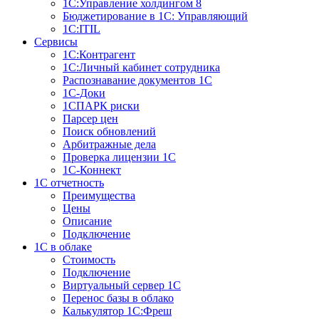
1С:Управление холдингом 8
Бюджетирование в 1С: Управляющий
1С:ITIL
Сервисы
1C:Контрагент
1С:Личный кабинет сотрудника
Распознавание документов 1С
1С-Доки
1CПАРК риски
Парсер цен
Поиск обновлений
Арбитражные дела
Проверка лицензии 1С
1С-Коннект
1C отчетность
Преимущества
Цены
Описание
Подключение
1С в облаке
Стоимость
Подключение
Виртуальный сервер 1С
Перенос базы в облако
Калькулятор 1С:Фреш