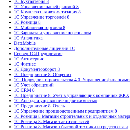
1С:Бухгалтерия 8
1С:Управление нашей фирмой 8
1С:Комплексная автоматизация 8
1С:Управление торговлей 8
1С:Розница 8
1С:Мобильная торговля 8
1С:Зарплата и управление персоналом
1С:Аналитика
DataMobile
Дополнительные лицензии 1С
Сервер 1С:Предприятие
1С:Автосервис
1С:Фитнес
1С:Документооборот 8
1С:Предприятие 8. Общепит
1С: Подрядчик строительства 4.0. Управление финансами
1С:Учет обращений
1C:CRM 8
1С:Предприятие 8. Учет в управляющих компаниях ЖК
1С:Аренда и управление недвижимостью
1С:Предприятие 8. Отель
1C:Управление производственным предприятием 8
1С:Розница 8 Магазин строительных и отделочных матер
1С:Розница 8. Магазин автозапчастей
1С:Розница 8. Магазин бытовой техники и средств связи