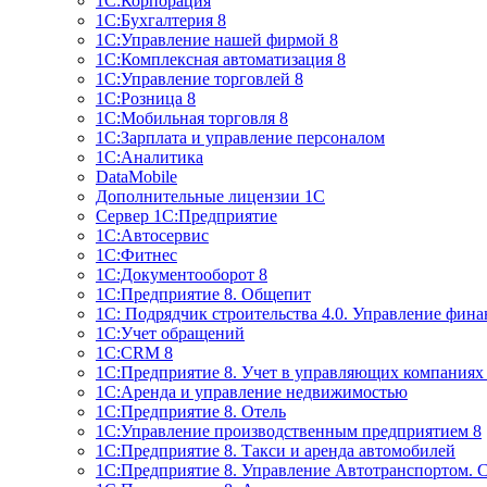
1С:Корпорация
1С:Бухгалтерия 8
1С:Управление нашей фирмой 8
1С:Комплексная автоматизация 8
1С:Управление торговлей 8
1С:Розница 8
1С:Мобильная торговля 8
1С:Зарплата и управление персоналом
1С:Аналитика
DataMobile
Дополнительные лицензии 1С
Сервер 1С:Предприятие
1С:Автосервис
1С:Фитнес
1С:Документооборот 8
1С:Предприятие 8. Общепит
1С: Подрядчик строительства 4.0. Управление фин
1С:Учет обращений
1C:CRM 8
1С:Предприятие 8. Учет в управляющих компани
1С:Аренда и управление недвижимостью
1С:Предприятие 8. Отель
1C:Управление производственным предприятием 8
1C:Предприятие 8. Такси и аренда автомобилей
1С:Предприятие 8. Управление Автотранспортом. 