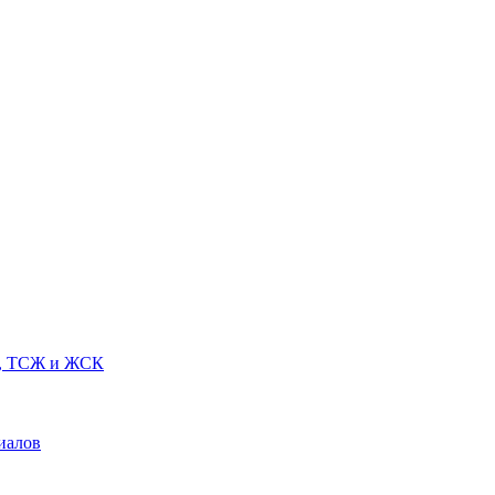
Х, ТСЖ и ЖСК
иалов