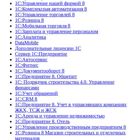
1С:Управление нашей фирмой 8
1С:Комплексная автоматизация 8
1С:Управление торговлей 8
1С:Розница 8
1С:Мобильная торговля 8
1С:Зарплата и управление персоналом
1С:Аналитика
DataMobile
Дополнительные лицензии 1С
Сервер 1С:Предприятие
1С:Автосервис
1С:Фитнес
1С:Документооборот 8
1С:Предприятие 8. Общепит
1С: Подрядчик строительства 4.0. Управление
финансами
1С:Учет обращений
1C:CRM 8
1С:Предприятие 8. Учет в управляющих компаниях
ЖКХ, ТСЖ и ЖСК
1С:Аренда и управление недвижимостью
1С:Предприятие 8. Отель
1C:Управление производственным предприятием 8
1С:Розница 8 Магазин строительных и отделочных
материалов