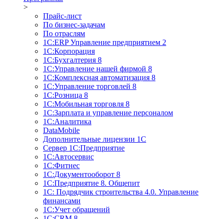
>
Прайс-лист
По бизнес-задачам
По отраслям
1C:ERP Управление предприятием 2
1С:Корпорация
1С:Бухгалтерия 8
1С:Управление нашей фирмой 8
1С:Комплексная автоматизация 8
1С:Управление торговлей 8
1С:Розница 8
1С:Мобильная торговля 8
1С:Зарплата и управление персоналом
1С:Аналитика
DataMobile
Дополнительные лицензии 1С
Сервер 1С:Предприятие
1С:Автосервис
1С:Фитнес
1С:Документооборот 8
1С:Предприятие 8. Общепит
1С: Подрядчик строительства 4.0. Управление
финансами
1С:Учет обращений
1C:CRM 8