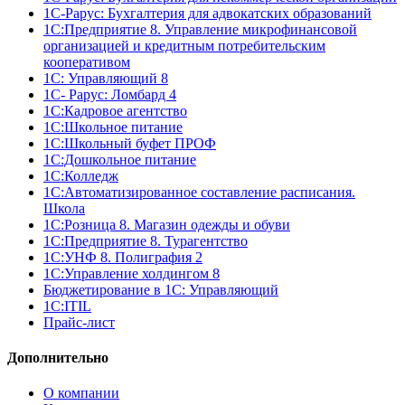
1С-Рарус: Бухгалтерия для адвокатских образований
1С:Предприятие 8. Управление микрофинансовой
организацией и кредитным потребительским
кооперативом
1С: Управляющий 8
1С- Рарус: Ломбард 4
1С:Кадровое агентство
1С:Школьное питание
1С:Школьный буфет ПРОФ
1C:Дошкольное питание
1С:Колледж
1С:Автоматизированное составление расписания.
Школа
1С:Розница 8. Магазин одежды и обуви
1С:Предприятие 8. Турагентство
1С:УНФ 8. Полиграфия 2
1С:Управление холдингом 8
Бюджетирование в 1С: Управляющий
1С:ITIL
Прайс-лист
Дополнительно
О компании