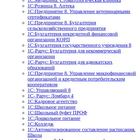
1С:Медицина. Стоматологическая клиника
1С:Розница 8. Аптека
1C:Предприятие 8. Управление ветеринарными
сертификатами
1С:Предприятие 8. Бухгалтерия
сельскохозяйственного предприятия
1C:Бухгалтерия некредитной финансовой
организации КОРП
1С:Бухгалтерия государственного учреждения 8
1С-Рарус: Бухгалтерия для некоммерческой
организации
1С-Рарус: Бухгалтерия для адвокатских
образований
1С:Предприятие 8. Управление микрофинансовой
организацией и кредитным потребительским
кооперативом
1С: Управляющий 8
1С- Рарус: Ломбард 4
1С:Кадровое агентство
1С:Школьное питание
1С:Школьный буфет ПРОФ
1C:Дошкольное питание
1С:Колледж
1С:Автоматизированное составление расписания.
Школа