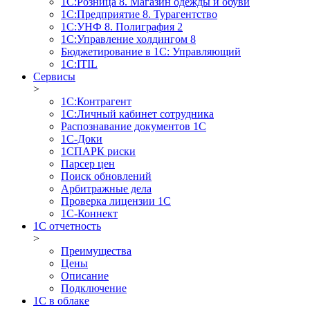
1С:Розница 8. Магазин одежды и обуви
1С:Предприятие 8. Турагентство
1С:УНФ 8. Полиграфия 2
1С:Управление холдингом 8
Бюджетирование в 1С: Управляющий
1С:ITIL
Сервисы
>
1C:Контрагент
1С:Личный кабинет сотрудника
Распознавание документов 1С
1С-Доки
1CПАРК риски
Парсер цен
Поиск обновлений
Арбитражные дела
Проверка лицензии 1С
1С-Коннект
1C отчетность
>
Преимущества
Цены
Описание
Подключение
1С в облаке