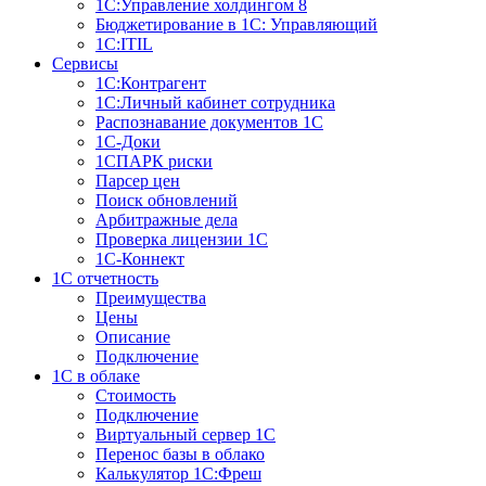
1С:Управление холдингом 8
Бюджетирование в 1С: Управляющий
1С:ITIL
Сервисы
1C:Контрагент
1С:Личный кабинет сотрудника
Распознавание документов 1С
1С-Доки
1CПАРК риски
Парсер цен
Поиск обновлений
Арбитражные дела
Проверка лицензии 1С
1С-Коннект
1C отчетность
Преимущества
Цены
Описание
Подключение
1С в облаке
Стоимость
Подключение
Виртуальный сервер 1С
Перенос базы в облако
Калькулятор 1С:Фреш