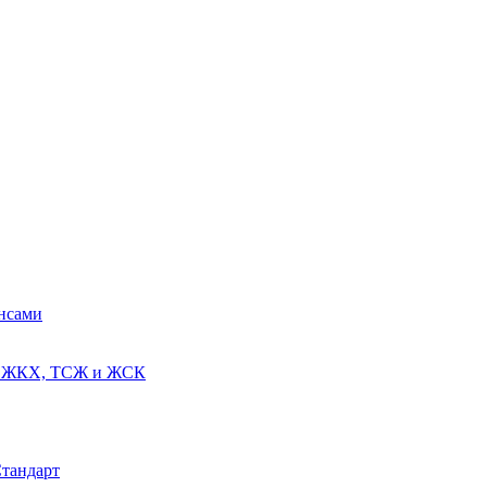
ансами
ях ЖКХ, ТСЖ и ЖСК
Стандарт