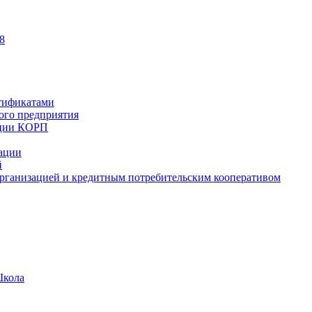
8
тификатами
ного предприятия
ации КОРП
зации
й
рганизацией и кредитным потребительским кооперативом
Школа