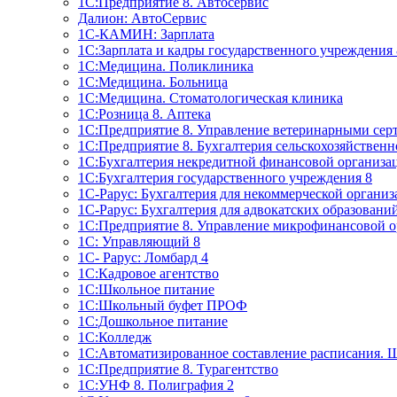
1C:Предприятие 8. Автосервис
Далион: АвтоСервис
1С-КАМИН: Зарплата
1С:Зарплата и кадры государственного учреждения 
1С:Медицина. Поликлиника
1С:Медицина. Больница
1С:Медицина. Стоматологическая клиника
1С:Розница 8. Аптека
1C:Предприятие 8. Управление ветеринарными сер
1С:Предприятие 8. Бухгалтерия сельскохозяйствен
1C:Бухгалтерия некредитной финансовой организ
1С:Бухгалтерия государственного учреждения 8
1С-Рарус: Бухгалтерия для некоммерческой органи
1С-Рарус: Бухгалтерия для адвокатских образовани
1С:Предприятие 8. Управление микрофинансовой о
1С: Управляющий 8
1С- Рарус: Ломбард 4
1С:Кадровое агентство
1С:Школьное питание
1С:Школьный буфет ПРОФ
1C:Дошкольное питание
1С:Колледж
1С:Автоматизированное составление расписания. 
1С:Предприятие 8. Турагентство
1С:УНФ 8. Полиграфия 2