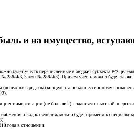
ыль и на имущество, вступающ
 можно будет учесть перечисленные в бюджет субъекта РФ целевы
17 № 286-ФЗ, Закон № 286-ФЗ). Причем учесть можно будет также в
ы (денежные средства) концедента по концессионному соглашени
ФЗ).
фициент амортизации (не больше 2) к зданиям с высокой энерге
набжения и водоотведения, можно будет применять специальный
З).
2018 года в отношении: