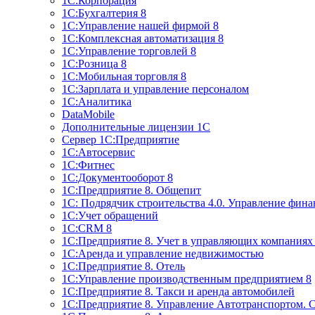
1С:Корпорация
1С:Бухгалтерия 8
1С:Управление нашей фирмой 8
1С:Комплексная автоматизация 8
1С:Управление торговлей 8
1С:Розница 8
1С:Мобильная торговля 8
1С:Зарплата и управление персоналом
1С:Аналитика
DataMobile
Дополнительные лицензии 1С
Сервер 1С:Предприятие
1С:Автосервис
1С:Фитнес
1С:Документооборот 8
1С:Предприятие 8. Общепит
1С: Подрядчик строительства 4.0. Управление фин
1С:Учет обращений
1C:CRM 8
1С:Предприятие 8. Учет в управляющих компани
1С:Аренда и управление недвижимостью
1С:Предприятие 8. Отель
1C:Управление производственным предприятием 8
1C:Предприятие 8. Такси и аренда автомобилей
1С:Предприятие 8. Управление Автотранспортом. 