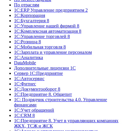
По отраслям
1C:ERP Управление предприятием 2
1С:Корпорация
1С:Бухгалтерия 8
1С:Управление нашей фирмой 8
1С:Комплексная автоматизация 8
1С:Управление торговлей 8
1С:Розница 8
1С:Мобильная торговля 8
1С:Зарплата и управление персоналом
1С:Аналитика
DataMobile
Дополнительные лицензии 1С
Сервер 1С:Предприятие
1С:Автосервис
1С:Фитнес
1С:Документооборот 8
1С:Предприятие 8. Общепит
1С: Подрядчик строительства 4.0. Управление
финансами
1С:Учет обращений
1C:CRM 8
1С:Предприятие 8. Учет в управляющих компаниях
ЖКХ, ТСЖ и ЖСК