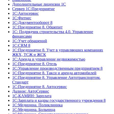
Дополнительные лицензии 1С
Сервер 1С:Предприятие
1С:Автосервис
1С:Фитнес
1С:Документооборот 8
1С:Предприятие 8. Общепит
1С: Подрядчик строительства 4.0. Управление
финансами
1С:Учет обращений
1C:CRM 8
1С:Предприятие 8. Учет в управляющих компаниях
ЖКХ, ТСЖ и ЖСК
1С:Аренда и управление недвижимостью
1С:Предприятие 8. Отель
1C:Управление производственным предприятием 8
1C:Предприятие 8. Такси и аренда автомобилей
1С:Предприятие 8. Управление Автотранспортом.
Стандарт
1C:Предприятие 8. Автосервис
Далион: АвтоСервис
1С-КАМИН: Зарплата
1С:Зарплата и кадры государственного учреждения 8
1С:Медицина. Поликлиника
1С:Медицина. Больница