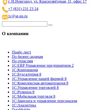
г. Н.Новгород, ул. Краснозвёздная, 11, офис 17
+7 (831) 231 23 24
1c@at-nn.ru
О компании
Прайс-лист
По бизнес-задачам
По отраслям
1C:ERP Управление предприятием 2
1С:Корпорация
1С:Бухгалтерия 8
1С:Управление нашей фирмой 8
1С:Комплексная автоматизация 8
1С:Управление торговлей 8
1С:Розница 8
1С:Мобильная торговля 8
1С:Зарплата и управление персоналом
1С:Аналитика
DataMobile