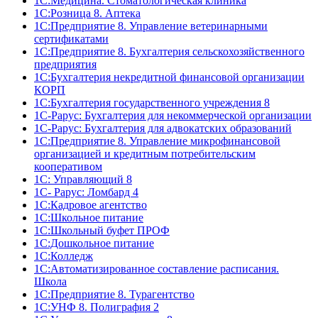
1С:Медицина. Стоматологическая клиника
1С:Розница 8. Аптека
1C:Предприятие 8. Управление ветеринарными
сертификатами
1С:Предприятие 8. Бухгалтерия сельскохозяйственного
предприятия
1C:Бухгалтерия некредитной финансовой организации
КОРП
1С:Бухгалтерия государственного учреждения 8
1С-Рарус: Бухгалтерия для некоммерческой организации
1С-Рарус: Бухгалтерия для адвокатских образований
1С:Предприятие 8. Управление микрофинансовой
организацией и кредитным потребительским
кооперативом
1С: Управляющий 8
1С- Рарус: Ломбард 4
1С:Кадровое агентство
1С:Школьное питание
1С:Школьный буфет ПРОФ
1C:Дошкольное питание
1С:Колледж
1С:Автоматизированное составление расписания.
Школа
1С:Предприятие 8. Турагентство
1С:УНФ 8. Полиграфия 2