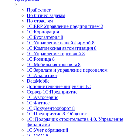
>
Прайс-лист
По бизнес-задачам
По отраслям
1C:ERP Управление предприятием 2
1С:Корпорация
1С:Бухгалтерия 8
1С:Управление нашей фирмой 8
1С:Комплексная автоматизация 8
1С:Управление торговлей 8
1С:Розница 8
1С:Мобильная торговля 8
1С:Зарплата и управление персоналом
1С:Аналитика
DataMobile
Дополнительные лицензии 1С
Сервер 1С:Предприятие
1С:Автосервис
1С:Фитнес
1С:Документооборот 8
1С:Предприятие 8. Общепит
1С: Подрядчик строительства 4.0. Управление
финансами
1С:Учет обращений
1C:CRM 8