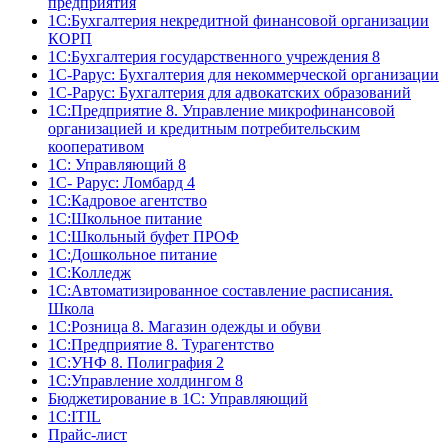
предприятия
1C:Бухгалтерия некредитной финансовой организации
КОРП
1С:Бухгалтерия государственного учреждения 8
1С-Рарус: Бухгалтерия для некоммерческой организации
1С-Рарус: Бухгалтерия для адвокатских образований
1С:Предприятие 8. Управление микрофинансовой
организацией и кредитным потребительским
кооперативом
1С: Управляющий 8
1С- Рарус: Ломбард 4
1С:Кадровое агентство
1С:Школьное питание
1С:Школьный буфет ПРОФ
1C:Дошкольное питание
1С:Колледж
1С:Автоматизированное составление расписания.
Школа
1С:Розница 8. Магазин одежды и обуви
1С:Предприятие 8. Турагентство
1С:УНФ 8. Полиграфия 2
1С:Управление холдингом 8
Бюджетирование в 1С: Управляющий
1С:ITIL
Прайс-лист