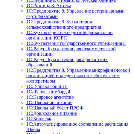
1С:Медицина. Стоматологическая клиника
1С:Розница 8. Аптека
1C:Предприятие 8. Управление ветеринарными
сертификатами
1С:Предприятие 8. Бухгалтерия
сельскохозяйственного предприятия
1C:Бухгалтерия некредитной финансовой
организации КОРП
1С:Бухгалтерия государственного учреждения 8
1С-Рарус: Бухгалтерия для некоммерческой
организации
1С-Рарус: Бухгалтерия для адвокатских
образований
1С:Предприятие 8. Управление микрофинансовой
организацией и кредитным потребительским
кооперативом
1С: Управляющий 8
1С- Рарус: Ломбард 4
1С:Кадровое агентство
1С:Школьное питание
1С:Школьный буфет ПРОФ
1C:Дошкольное питание
1С:Колледж
1С:Автоматизированное составление расписания.
Школа