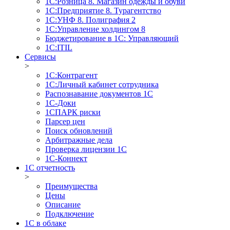
1С:Розница 8. Магазин одежды и обуви
1С:Предприятие 8. Турагентство
1С:УНФ 8. Полиграфия 2
1С:Управление холдингом 8
Бюджетирование в 1С: Управляющий
1С:ITIL
Сервисы
>
1C:Контрагент
1С:Личный кабинет сотрудника
Распознавание документов 1С
1С-Доки
1CПАРК риски
Парсер цен
Поиск обновлений
Арбитражные дела
Проверка лицензии 1С
1С-Коннект
1C отчетность
>
Преимущества
Цены
Описание
Подключение
1С в облаке