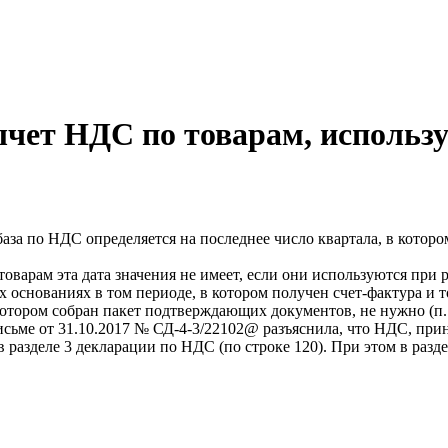
ычет НДС по товарам, использ
база по НДС определяется на последнее число квартала, в кото
варам эта дата значения не имеет, если они используются при р
основаниях в том периоде, в котором получен счет-фактура и т
котором собран пакет подтверждающих документов, не нужно (п. 
сьме от 31.10.2017 № СД-4-3/22102@ разъяснила, что НДС, пр
в разделе 3 декларации по НДС (по строке 120). При этом в разд