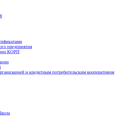
8
тификатами
ного предприятия
ации КОРП
зации
й
рганизацией и кредитным потребительским кооперативом
Школа