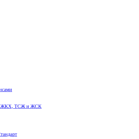
ансами
ях ЖКХ, ТСЖ и ЖСК
Стандарт