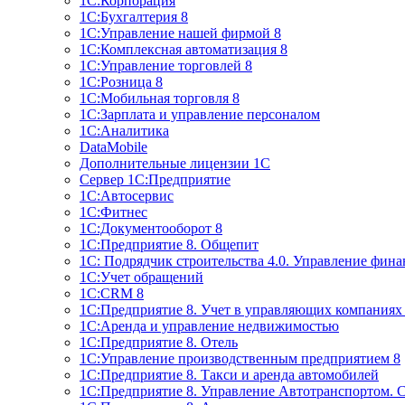
1С:Корпорация
1С:Бухгалтерия 8
1С:Управление нашей фирмой 8
1С:Комплексная автоматизация 8
1С:Управление торговлей 8
1С:Розница 8
1С:Мобильная торговля 8
1С:Зарплата и управление персоналом
1С:Аналитика
DataMobile
Дополнительные лицензии 1С
Сервер 1С:Предприятие
1С:Автосервис
1С:Фитнес
1С:Документооборот 8
1С:Предприятие 8. Общепит
1С: Подрядчик строительства 4.0. Управление фин
1С:Учет обращений
1C:CRM 8
1С:Предприятие 8. Учет в управляющих компани
1С:Аренда и управление недвижимостью
1С:Предприятие 8. Отель
1C:Управление производственным предприятием 8
1C:Предприятие 8. Такси и аренда автомобилей
1С:Предприятие 8. Управление Автотранспортом. 