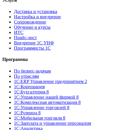
Услуги
Доставка и установка
Настройка и внедрение
Сопровождение
Обучение и курсы
ИТС
Прайс-лист
Внедрение 1С УНФ
Программисты 1С
Программы
По бизнес-задачам
По отраслям
1C:ERP Управление предприятием 2
1С:Корпорация
1С:Бухгалтерия 8
1С:Управление нашей фирмой 8
1С:Комплексная автоматизация 8
1С:Управление торговлей 8
1С:Розница 8
1С:Мобильная торговля 8
1С:Зарплата и управление персоналом
1С:Аналитика