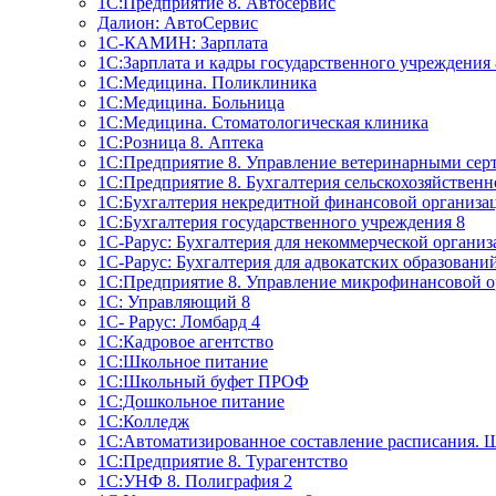
1C:Предприятие 8. Автосервис
Далион: АвтоСервис
1С-КАМИН: Зарплата
1С:Зарплата и кадры государственного учреждения 
1С:Медицина. Поликлиника
1С:Медицина. Больница
1С:Медицина. Стоматологическая клиника
1С:Розница 8. Аптека
1C:Предприятие 8. Управление ветеринарными сер
1С:Предприятие 8. Бухгалтерия сельскохозяйствен
1C:Бухгалтерия некредитной финансовой организ
1С:Бухгалтерия государственного учреждения 8
1С-Рарус: Бухгалтерия для некоммерческой органи
1С-Рарус: Бухгалтерия для адвокатских образовани
1С:Предприятие 8. Управление микрофинансовой о
1С: Управляющий 8
1С- Рарус: Ломбард 4
1С:Кадровое агентство
1С:Школьное питание
1С:Школьный буфет ПРОФ
1C:Дошкольное питание
1С:Колледж
1С:Автоматизированное составление расписания. 
1С:Предприятие 8. Турагентство
1С:УНФ 8. Полиграфия 2