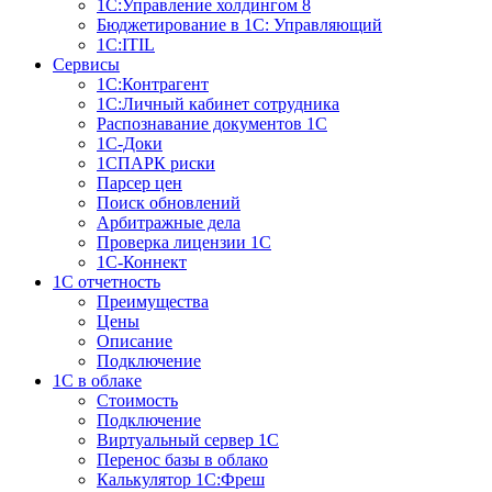
1С:Управление холдингом 8
Бюджетирование в 1С: Управляющий
1С:ITIL
Сервисы
1C:Контрагент
1С:Личный кабинет сотрудника
Распознавание документов 1С
1С-Доки
1CПАРК риски
Парсер цен
Поиск обновлений
Арбитражные дела
Проверка лицензии 1С
1С-Коннект
1C отчетность
Преимущества
Цены
Описание
Подключение
1С в облаке
Стоимость
Подключение
Виртуальный сервер 1С
Перенос базы в облако
Калькулятор 1С:Фреш